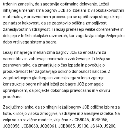
trden in zanesljiv, da zagotavlja optimalno delovanje. Ležaji
nihajnega mehanizma bagrov JCB so izdelani iz visokokakovostnih
materialov, v proizvodnem procesu pa se upoštevajo strogi ukrepi
za nadzor kakovosti, da se zagotovijo odlična zmogljivost,
zanesljivost in vzdržljivost. Ti ležaji prenesejo velike obremenitve in
delujejo v težkih okoljskih razmerah, kar zagotavlja dolgo življenjsko
dobo vrtljivega sistema bagra.
Ležaji nihajnega mehanizma bagrov JCB so enostavni za
namestitev in zahtevajo minimalno vzdrževanje. Ti ležaji so
zasnovani tako, da zmanjšujejo čas izpada in povečujejo
produktivnost ter zagotavljajo odlično donosnost naložbe. Z
zagotavljanjem gladkega in zanesljivega vrtenja zgornje
konstrukcije bagra nihajni ležaji za bagre JCB pomagajo
upravljavcem, da projekte dokončajo pravočasno in v okviru
proračuna.
Zaključimo lahko, da so nihajni ležaji bagrov JCB odlična izbira za
tiste, ki iščejo visoko zmogljive, vzdržljive in zanesljive izdelke. Na
voljo so za različne modele, vključno z JCB8045, JCB8055,
JCB8056, JCB8060, JCB8061, JCB8065, JS130, JS140, JS200,