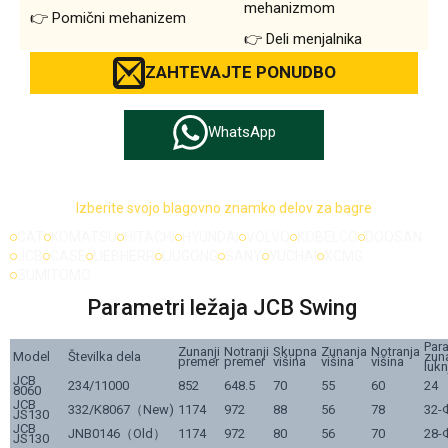
mehanizmom
Pomični mehanizem
Deli menjalnika
ZAHTEVAJTE PONUDBO
WhatsApp
Izberite svojo blagovno znamko delov za bagre
CAT
KOMATSU
HITACHI
HYUNDAI
VOLVO
KOBELCO
DOOSAN
JCB
CASE
LIEBHERR
LIUGONG
SANY
YUCHAI
XCMG
SUMITOMO
Parametri ležaja JCB Swing
Para
Zunanji
Notranji
Skupna
Zunanja
Notranja
Model
Številka dela
zun
premer
premer
višina
višina
višina
lukn
JCB
234/11000
852
648.5
70
55
60
24
8060
JCB
332/K8067（New)
1174
972
88
56
78
32-
JS130
JCB
JNB0146（Old）
1174
972
80
56
70
28-
JS130