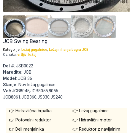
JCB Swing Bearing
Kategorije:
Ležaj gugalnice
,
Ležaj nihanja bagra JCB
Oznaka:
vrtljivi ležaj
Del
#: JSB0022
Naredite
: JCB
Model
: JCB 36
Stanje
: Nov ležaj gugalnice
Več
:JCB8045,JCB8055,8056
JCB8061,JCB360,JS330,JS240
Hidravlična črpalka
Ležaj gugalnice
Potovalni reduktor
Hidravlični motor
Deli menjalnika
Reduktor z navijalnim