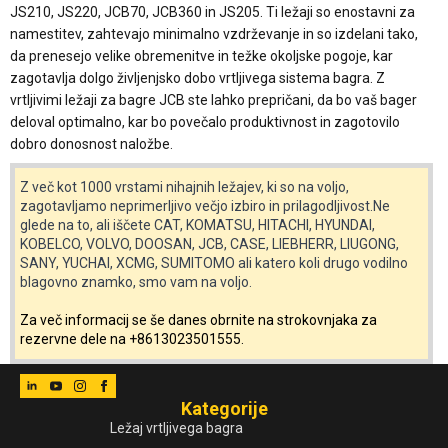
JS210, JS220, JCB70, JCB360 in JS205. Ti ležaji so enostavni za
namestitev, zahtevajo minimalno vzdrževanje in so izdelani tako,
da prenesejo velike obremenitve in težke okoljske pogoje, kar
zagotavlja dolgo življenjsko dobo vrtljivega sistema bagra. Z
vrtljivimi ležaji za bagre JCB ste lahko prepričani, da bo vaš bager
deloval optimalno, kar bo povečalo produktivnost in zagotovilo
dobro donosnost naložbe.
Z več kot 1000 vrstami nihajnih ležajev, ki so na voljo,
zagotavljamo neprimerljivo večjo izbiro in prilagodljivost.Ne
glede na to, ali iščete CAT, KOMATSU, HITACHI, HYUNDAI,
KOBELCO, VOLVO, DOOSAN, JCB, CASE, LIEBHERR, LIUGONG,
SANY, YUCHAI, XCMG, SUMITOMO ali katero koli drugo vodilno
blagovno znamko, smo vam na voljo.
Za več informacij se še danes obrnite na strokovnjaka za
rezervne dele na +8613023501555.
Kategorije
Ležaj vrtljivega bagra