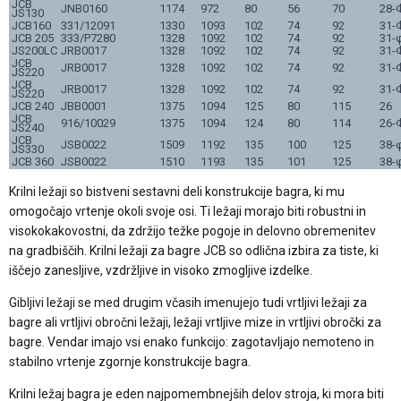
JCB
JNB0160
1174
972
80
56
70
28-
JS130
JCB160
331/12091
1330
1093
102
74
92
31-
JCB 205
333/P7280
1328
1092
102
74
92
31-
JS200LC
JRB0017
1328
1092
102
74
92
31-
JCB
JRB0017
1328
1092
102
74
92
31-
JS220
JCB
JRB0017
1328
1092
102
74
92
31-
JS220
JCB 240
JBB0001
1375
1094
125
80
115
26
JCB
916/10029
1375
1094
124
80
114
26-
JS240
JCB
JSB0022
1509
1192
135
100
125
38-
JS330
JCB 360
JSB0022
1510
1193
135
101
125
38-
Krilni ležaji so bistveni sestavni deli konstrukcije bagra, ki mu
omogočajo vrtenje okoli svoje osi. Ti ležaji morajo biti robustni in
visokokakovostni, da zdržijo težke pogoje in delovno obremenitev
na gradbiščih. Krilni ležaji za bagre JCB so odlična izbira za tiste, ki
iščejo zanesljive, vzdržljive in visoko zmogljive izdelke.
Gibljivi ležaji se med drugim včasih imenujejo tudi vrtljivi ležaji za
bagre ali vrtljivi obročni ležaji, ležaji vrtljive mize in vrtljivi obročki za
bagre. Vendar imajo vsi enako funkcijo: zagotavljajo nemoteno in
stabilno vrtenje zgornje konstrukcije bagra.
Krilni ležaj bagra je eden najpomembnejših delov stroja, ki mora biti