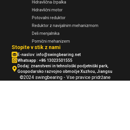
Hidravlična črpalka
Hidravlični motor
Potovalni reduktor
Reduktor z navijalnim mehanizmom
Deli menjalnika
Pomični mehanizem
Stopite v stik z nami
E-naslov:
info@swingbearing.net
Whatsapp : +86 13023501555
Dodaj: znanstveni in tehnološki podjetniški park,
Gospodarsko razvojno območje Xuzhou, Jiangsu
©2024 swingbearing - Vse pravice pridržane