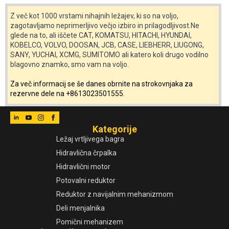
Z več kot 1000 vrstami nihajnih ležajev, ki so na voljo,
zagotavljamo neprimerljivo večjo izbiro in prilagodljivost.Ne
glede na to, ali iščete CAT, KOMATSU, HITACHI, HYUNDAI,
KOBELCO, VOLVO, DOOSAN, JCB, CASE, LIEBHERR, LIUGONG,
SANY, YUCHAI, XCMG, SUMITOMO ali katero koli drugo vodilno
blagovno znamko, smo vam na voljo.
Za več informacij se še danes obrnite na strokovnjaka za
rezervne dele na +8613023501555.
Kategorije
Ležaj vrtljivega bagra
Hidravlična črpalka
Hidravlični motor
Potovalni reduktor
Reduktor z navijalnim mehanizmom
Deli menjalnika
Pomični mehanizem