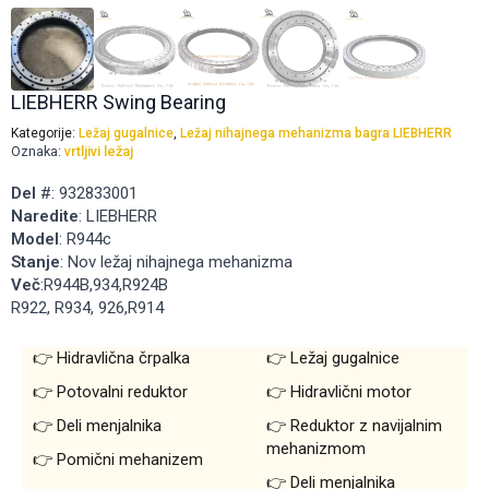
LIEBHERR Swing Bearing
Kategorije:
Ležaj gugalnice
,
Ležaj nihajnega mehanizma bagra LIEBHERR
Oznaka:
vrtljivi ležaj
Del
#: 932833001
Naredite
: LIEBHERR
Model
: R944c
Stanje
: Nov ležaj nihajnega mehanizma
Več
:R944B,934,R924B
R922, R934, 926,R914
Hidravlična črpalka
Ležaj gugalnice
Potovalni reduktor
Hidravlični motor
Deli menjalnika
Reduktor z navijalnim
mehanizmom
Pomični mehanizem
Deli menjalnika