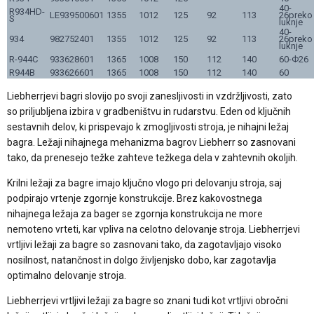
40-
R934HD-
LE939500601
1355
1012
125
92
113
26preko
S
luknje
40-
934
982752401
1355
1012
125
92
113
26preko
luknje
R-944C
933628601
1365
1008
150
112
140
60-Ф26
R944B
933626601
1365
1008
150
112
140
60
Liebherrjevi bagri slovijo po svoji zanesljivosti in vzdržljivosti, zato
so priljubljena izbira v gradbeništvu in rudarstvu. Eden od ključnih
sestavnih delov, ki prispevajo k zmogljivosti stroja, je nihajni ležaj
bagra. Ležaji nihajnega mehanizma bagrov Liebherr so zasnovani
tako, da prenesejo težke zahteve težkega dela v zahtevnih okoljih.
Krilni ležaji za bagre imajo ključno vlogo pri delovanju stroja, saj
podpirajo vrtenje zgornje konstrukcije. Brez kakovostnega
nihajnega ležaja za bager se zgornja konstrukcija ne more
nemoteno vrteti, kar vpliva na celotno delovanje stroja. Liebherrjevi
vrtljivi ležaji za bagre so zasnovani tako, da zagotavljajo visoko
nosilnost, natančnost in dolgo življenjsko dobo, kar zagotavlja
optimalno delovanje stroja.
Liebherrjevi vrtljivi ležaji za bagre so znani tudi kot vrtljivi obročni