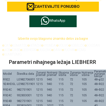
ZAHTEVAJTE PONUDBO
WhatsApp
Izberite svojo blagovno znamko delov za bagre
CAT
KOMATSU
HITACHI
HYUNDAI
VOLVO
KOBELCO
DOOSAN
JCB
CASE
LIEBHERR
LIUGONG
SANY
YUCHAI
XCMG
SUMITOMO
Parametri nihajnega ležaja LIEBHERR
Parametr
Zunanji
Notranji
Skupna
Zunanja
Notranja
Model
Številka dela
zunanje
premer
premer
višina
višina
višina
luknje
R922
LE982706001
1215
940
115
72
105
48-φ22
924HDSL
LE982751901
1215
940
115
72
105
48-Ф22
R924C
982751901
1215
940
115
72
105
48-Ф22
R924C
932833001
1215
940
115
72
105
48-Ф22
R924B
982751901
1215
940
115
72
105
48-Ф22
R934
933816501
1355
1012
125
40