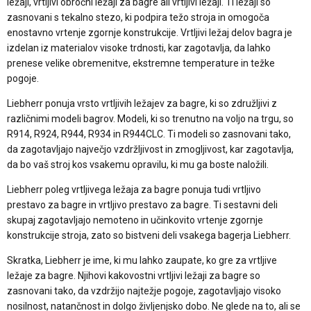
ležaji, vrtljivi obročni ležaji za bagre ali vrtljivi ležaji. Ti ležaji so
zasnovani s tekalno stezo, ki podpira težo stroja in omogoča
enostavno vrtenje zgornje konstrukcije. Vrtljivi ležaj delov bagra je
izdelan iz materialov visoke trdnosti, kar zagotavlja, da lahko
prenese velike obremenitve, ekstremne temperature in težke
pogoje.
Liebherr ponuja vrsto vrtljivih ležajev za bagre, ki so združljivi z
različnimi modeli bagrov. Modeli, ki so trenutno na voljo na trgu, so
R914, R924, R944, R934 in R944CLC. Ti modeli so zasnovani tako,
da zagotavljajo največjo vzdržljivost in zmogljivost, kar zagotavlja,
da bo vaš stroj kos vsakemu opravilu, ki mu ga boste naložili.
Liebherr poleg vrtljivega ležaja za bagre ponuja tudi vrtljivo
prestavo za bagre in vrtljivo prestavo za bagre. Ti sestavni deli
skupaj zagotavljajo nemoteno in učinkovito vrtenje zgornje
konstrukcije stroja, zato so bistveni deli vsakega bagerja Liebherr.
Skratka, Liebherr je ime, ki mu lahko zaupate, ko gre za vrtljive
ležaje za bagre. Njihovi kakovostni vrtljivi ležaji za bagre so
zasnovani tako, da vzdržijo najtežje pogoje, zagotavljajo visoko
nosilnost, natančnost in dolgo življenjsko dobo. Ne glede na to, ali se