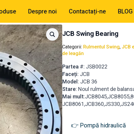
oduse
Despre noi
Contactați-ne
BLOG
JCB Swing Bearing
Categorii:
Rulmentul Swing
,
JCB e
de leagăn
Partea
#: JSB0022
Faceți
: JCB
Model
: JCB 36
Stare
: Noul rulment de balans
Mai mult
:JCB8045,JCB8055,8
JCB8061,JCB360,JS330,JS24
Pompă hidraulică