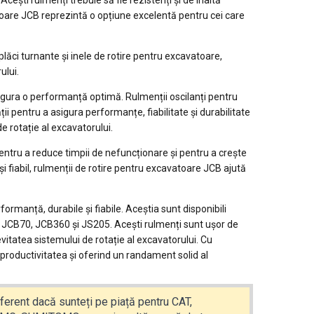
cești rulmenți trebuie să fie rezistenți și de înaltă
vatoare JCB reprezintă o opțiune excelentă pentru cei care
plăci turnante și inele de rotire pentru excavatoare,
ului.
asigura o performanță optimă. Rulmenții oscilanți pentru
ții pentru a asigura performanțe, fiabilitate și durabilitate
e rotație al excavatorului.
entru a reduce timpii de nefuncționare și pentru a crește
și fiabil, rulmenții de rotire pentru excavatoare JCB ajută
rmanță, durabile și fiabile. Aceștia sunt disponibili
CB70, JCB360 și JS205. Acești rulmenți sunt ușor de
evitatea sistemului de rotație al excavatorului. Cu
productivitatea și oferind un randament solid al
iferent dacă sunteți pe piață pentru CAT,