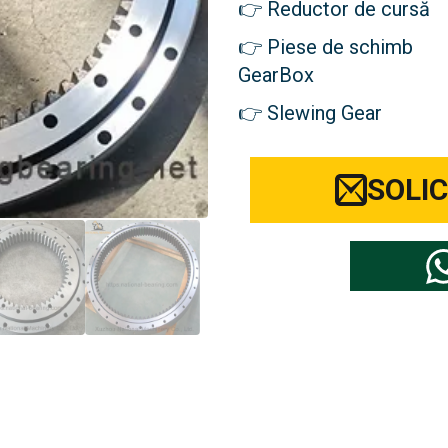
Reductor de cursă
Piese de schimb
GearBox
Slewing Gear
SOLIC
ți marca dvs. de piese pentru excav