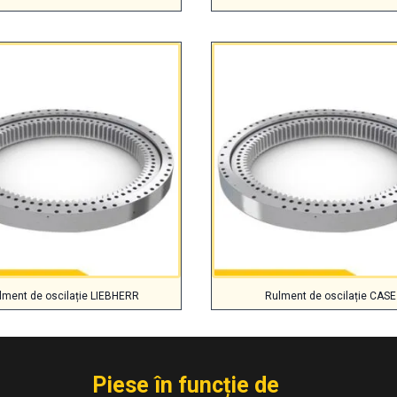
lment de oscilație LIEBHERR
Rulment de oscilație CASE
Piese în funcție de