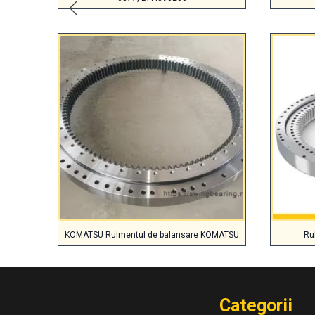
KOMATSU Rulmentul de balansare KOMATSU
Ru
Categorii