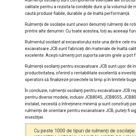
Rulmenții oscilanți sunt componente esențiale ale structurii
calitate pentru a rezista la condițiile dure și la volumul 
caută produse fiabile, durabile și de înaltă performanță.
Rulmenții de oscilație sunt uneori denumiți rulmenți de roti
printre alte denumiri. Cu toate acestea, toți au aceeași funcț
Rulmentul oscilant al excavatorului este una dintre cele mai
excavatoare JCB sunt fabricați din materiale de înaltă calita
excelente. Acești rulmenți pot suporta sarcini grele și pot f
Rulmenții oscilanți pentru excavatoare JCB sunt ușor de ins
productivitatea, oferind o rentabilitate excelentă a investi
operatorii să finalizeze proiectele la timp și în limitele buge
În concluzie, rulmenții oscilanți pentru excavatoare JCB re
pentru diverse modele, inclusiv JCB8045, JCB8055, JCB8
instalat, necesită o întreținere minimă și sunt construiți pe
rulmenții de orientare pentru excavatoare JCB, puteți fi 
investiției.
Cu peste 1000 de tipuri de rulmenți de oscilație 