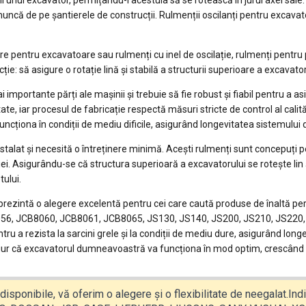
 unui excavator, permițându-i acestuia să se rotească în jurul axei sale. A
de muncă de pe șantierele de construcții. Rulmenții oscilanți pentru exca
re pentru excavatoare sau rulmenți cu inel de oscilație, rulmenți pentru 
ie: să asigure o rotație lină și stabilă a structurii superioare a excavator
 importante părți ale mașinii și trebuie să fie robust și fiabil pentru a 
te, iar procesul de fabricație respectă măsuri stricte de control al calită
uncționa în condiții de mediu dificile, asigurând longevitatea sistemului d
talat și necesită o întreținere minimă. Acești rulmenți sunt concepuți p
ției. Asigurându-se că structura superioară a excavatorului se rotește lin 
tului.
prezintă o alegere excelentă pentru cei care caută produse de înaltă perfo
056, JCB8060, JCB8061, JCB8065, JS130, JS140, JS200, JS210, JS220, J
ntru a rezista la sarcini grele și la condiții de mediu dure, asigurând long
sigur că excavatorul dumneavoastră va funcționa în mod optim, crescând 
disponibile, vă oferim o alegere și o flexibilitate de neegalat.Ind