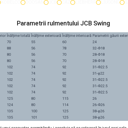
KOBELCO
DOOSAN
JCB
CAZ
LIEBHERR
LIUGONG
S
Parametrii rulmentului JCB Swing
rior
Înălțime totală
Înălțime exterioară
Înălțime interioară
Parametrii găurii exte
70
55
60
24
88
56
78
32-Ф18
80
56
70
28-Ф18
80
56
70
28-Ф18
102
74
92
31-Ф22.5
102
74
92
31-φ22
102
74
92
31-Ф22.5
102
74
92
31-Ф22.5
102
74
92
31-Ф22.5
125
80
115
26
124
80
114
26-Ф26
135
100
125
38-φ26
135
101
125
38-φ26