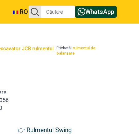
Căutați:
RO
WhatsApp
xcavator JCB rulmentul
Etichetă:
rulmentul de
balansare
are
056
0
Rulmentul Swing