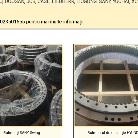
 DOOSAN, JCB, CASE, LIEBHERR, LIUGONG, SANY, YUCHAI, XCM
13023501555 pentru mai multe informații.
Rulmenți SANY Swing
Rulmentul de oscilație HYUN