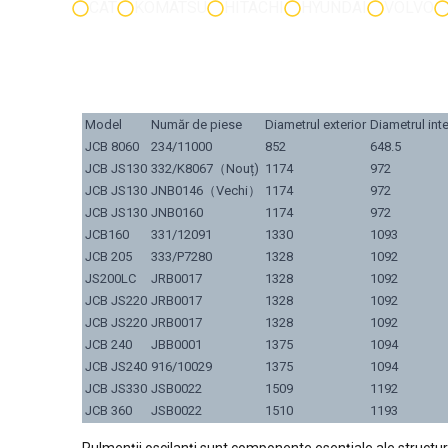
CAT
KOMATSU
HITACHI
HYUNDAI
VOLVO
Model
Număr de piese
Diametrul exterior
Diametrul inte
JCB 8060
234/11000
852
648.5
JCB JS130
332/K8067（Nouț)
1174
972
JCB JS130
JNB0146（Vechi）
1174
972
JCB JS130
JNB0160
1174
972
JCB160
331/12091
1330
1093
JCB 205
333/P7280
1328
1092
JS200LC
JRB0017
1328
1092
JCB JS220
JRB0017
1328
1092
JCB JS220
JRB0017
1328
1092
JCB 240
JBB0001
1375
1094
JCB JS240
916/10029
1375
1094
JCB JS330
JSB0022
1509
1192
JCB 360
JSB0022
1510
1193