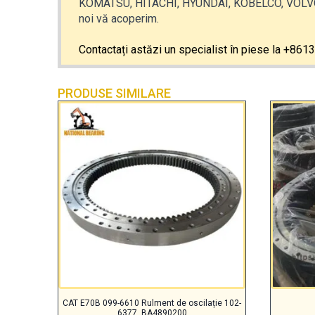
KOMATSU, HITACHI, HYUNDAI, KOBELCO, VOLVO,
noi vă acoperim.
Contactați astăzi un specialist în piese la +86
PRODUSE SIMILARE
CAT E70B 099-6610 Rulment de oscilație 102-
6377, BA4890200