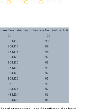
ANY
YUCHAI
XCMG
SUMITOMO
rioare
Parametrii găurii interioare
Numărul de dinți
24
109
36-M16
98
36-M16
98
36-M16
98
36-M20
92
36-M20
92
36-M20
92
36-M20
92
36-M20
92
36
92
36-M24
92
43-M24
86
30-M22
86