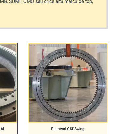
G, SUMITOMO sau orice altă marcă de top,
DAI
Rulmenți CAT Swing