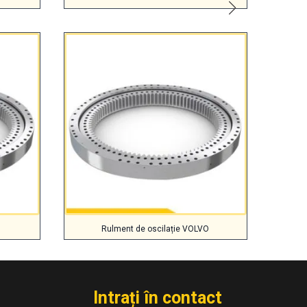
Rulment de oscilație VOLVO
Intrați în contact