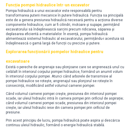
Funcția pompei hidraulice într-un excavator
Pompa hidraulică a unui excavator este responsabilă pentru
transformarea puterii mecanice în putere hidraulică. Funcția sa principală
este de a genera presiunea hidraulică necesară pentru a acționa diverse
componente hidraulice, cum ar fi cilindri, motoare și supape, permițând
excavatorului să îndeplinească sarcini precum ridicarea, săparea și
deplasarea eficientă a materialelor. În esență, pompa hidraulică
alimentează sistemul hidraulic al excavatorului, permițându-i acestuia să
îndeplinească o gamă largă de funcții cu precizie și putere.
Explorarea funcționării pompelor hidraulice pentru
excavatoare
Există o pereche de angrenaje sau plonjoane care se angrenează unul cu
celălalt în interiorul corpului pompei hidraulice, formând un anumit volum
în interiorul corpului pompei. Atunci când arborele de transmisie al
pompei hidraulice se rotește, angrenajul sau plonjorul se rotește în
consecință, modificând astfel volumul camerei pompei.
Când volumul camerei pompei crește, presiunea din interiorul pompei
scade, iar uleiul hidraulic intră în camera pompei prin orificiul de aspirație;
când volumul camerei pompei scade, presiunea din interiorul pompei
crește, iar uleiul hidraulic iese din camera pompei prin orificiul de
presiune.
Prin acest principiu de lucru, pompa hidraulică poate aspira și descărca
continuu uleiul hidraulic, formând o energie hidraulică stabilă.