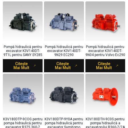
Pompă hidraulică pentru
Pompă hidraulică pentru
Pompă hidraulică pentru
excavator K3V140DT-
excavator K3V140DT-
excavator K3V140DT-
9T1L pentru SANY SY285
9N29 EC290
9N04 pentru Volvo Ec290
Citește
Citește
Citește
Mai Mult
Mai Mult
Mai Mult
K3V180DTP-9COG pentru
K3V180DTP-9Y0A pentru
K3V180DTH-9C0S pentru
pompa hidraulică pentru
pompa hidraulică pentru
pompa hidraulică a
excavator R375 360-7
excavator Sumitomo
excavatorului R360-7/7A