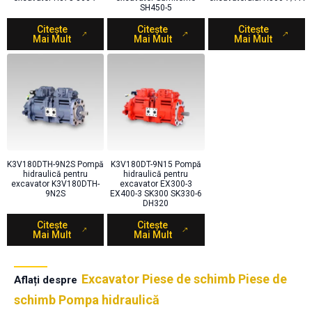
SH450-5
Citește
Citește
Citește
Mai Mult
Mai Mult
Mai Mult
K3V180DTH-9N2S Pompă
K3V180DT-9N15 Pompă
hidraulică pentru
hidraulică pentru
excavator K3V180DTH-
excavator EX300-3
9N2S
EX400-3 SK300 SK330-6
DH320
Citește
Citește
Mai Mult
Mai Mult
Excavator Piese de schimb Piese de
Aflați despre
schimb Pompa hidraulică