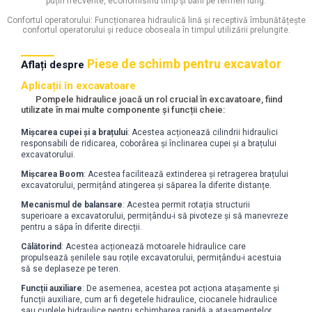
puțin frecvente, economisind timp și bani pe termen lung.
Confortul operatorului: Funcționarea hidraulică lină și receptivă îmbunătățește
confortul operatorului și reduce oboseala în timpul utilizării prelungite.
Piese de schimb pentru excavator
Aflați despre
Aplicații în excavatoare
Pompele hidraulice joacă un rol crucial în excavatoare, fiind
utilizate în mai multe componente și funcții cheie:
Mișcarea cupei și a brațului
: Acestea acționează cilindrii hidraulici
responsabili de ridicarea, coborârea și înclinarea cupei și a brațului
excavatorului.
Mișcarea Boom
: Acestea facilitează extinderea și retragerea brațului
excavatorului, permițând atingerea și săparea la diferite distanțe.
Mecanismul de balansare
: Acestea permit rotația structurii
superioare a excavatorului, permițându-i să pivoteze și să manevreze
pentru a săpa în diferite direcții.
Călătorind
: Acestea acționează motoarele hidraulice care
propulsează șenilele sau roțile excavatorului, permițându-i acestuia
să se deplaseze pe teren.
Funcții auxiliare
: De asemenea, acestea pot acționa atașamente și
funcții auxiliare, cum ar fi degetele hidraulice, ciocanele hidraulice
sau cuplele hidraulice pentru schimbarea rapidă a atașamentelor.