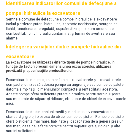
Identificarea indicatorilor comuni de defecțiune a
pompei hidraulice la excavatoare
Semnele comune de defecțiune a pompei hidraulice la excavatoare
includ pierderea puterii hidraulice, zgomote neobișnuite, scurgeri de
lichid, funcționare neregulată, supraîncălzire, consum crescut de
combustibil, lichid hidraulic contaminat și lumini de avertizare sau
alarme.
Înțelegerea variațiilor dintre pompele hidraulice din
excavatoare
La excavatoare se utilizează diferite tipuri de pompe hidraulice, în
funcție de factori precum dimensiunea excavatorului, utilizarea
prevăzută și specificațiile producătorului.
Excavatoarele mai mici, cum ar fi mini-excavatoarele și excavatoarele
compacte, utilizează adesea pompe cu angrenaje sau pompe cu palete
datorită simplității, dimensiunilor compacte și rentabilității acestora.
Aceste pompe oferă suficientă putere hidraulică pentru sarcini ușoare
sau moderate de săpare și ridicare, efectuate de obicei de excavatoarele
mici.
Excavatoarele de dimensiuni medii și mari, inclusiv excavatoarele
standard și grele, folosesc de obicei pompe cu piston. Pompele cu piston
oferă o eficiență mai mare, fiabilitate și capacitatea de a genera presiuni
mai mari, ceea ce le face potrivite pentru săpături grele, ridicări și alte
sarcini solicitante.