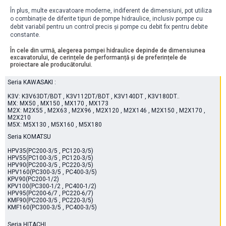
În plus, multe excavatoare moderne, indiferent de dimensiuni, pot utiliza
o combinație de diferite tipuri de pompe hidraulice, inclusiv pompe cu
debit variabil pentru un control precis și pompe cu debit fix pentru debite
constante.
În cele din urmă, alegerea pompei hidraulice depinde de dimensiunea
excavatorului, de cerințele de performanță și de preferințele de
proiectare ale producătorului.
Seria KAWASAKI :
K3V: K3V63DT/BDT , K3V112DT/BDT , K3V140DT , K3V180DT..
MX: MX50 , MX150 , MX170 , MX173
M2X: M2X55 , M2X63 , M2X96 , M2X120 , M2X146 , M2X150 , M2X170 ,
M2X210
M5X: M5X130 , M5X160 , M5X180
Seria KOMATSU
HPV35(PC200-3/5 , PC120-3/5)
HPV55(PC100-3/5 , PC120-3/5)
HPV90(PC200-3/5 , PC220-3/5)
HPV160(PC300-3/5 , PC400-3/5)
KPV90(PC200-1/2)
KPV100(PC300-1/2 , PC400-1/2)
HPV95(PC200-6/7 , PC220-6/7)
KMF90(PC200-3/5 , PC220-3/5)
KMF160(PC300-3/5 , PC400-3/5)
Seria HITACHI