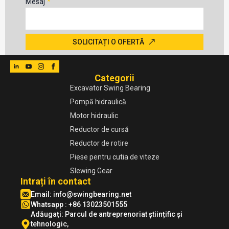
Mesaj
*
SOLICITAȚI O OFERTĂ
Categorii
Excavator Swing Bearing
Pompă hidraulică
Motor hidraulic
Reductor de cursă
Reductor de rotire
Piese pentru cutia de viteze
Slewing Gear
Intrați în contact
Email:
info@swingbearing.net
Whatsapp : +86 13023501555
Adăugați: Parcul de antreprenoriat științific și
tehnologic,