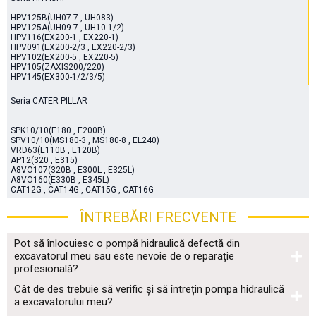
HPV125B(UH07-7 , UH083)
HPV125A(UH09-7 , UH10-1/2)
HPV116(EX200-1 , EX220-1)
HPV091(EX200-2/3 , EX220-2/3)
HPV102(EX200-5 , EX220-5)
HPV105(ZAXIS200/220)
HPV145(EX300-1/2/3/5)
Seria CATER PILLAR
SPK10/10(E180 , E200B)
SPV10/10(MS180-3 , MS180-8 , EL240)
VRD63(E110B , E120B)
AP12(320 , E315)
A8VO107(320B , E300L , E325L)
A8VO160(E330B , E345L)
CAT12G , CAT14G , CAT15G , CAT16G
ÎNTREBĂRI FRECVENTE
Pot să înlocuiesc o pompă hidraulică defectă din
excavatorul meu sau este nevoie de o reparație
profesională?
Cât de des trebuie să verific și să întrețin pompa hidraulică
a excavatorului meu?