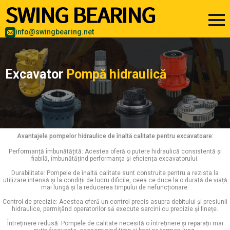
info@swingbearing.net
Excavator
Pompă hidraulică
Avantajele pompelor hidraulice de înaltă calitate pentru excavatoare:
Performanță îmbunătățită: Acestea oferă o putere hidraulică consistentă și
fiabilă, îmbunătățind performanța și eficiența excavatorului.
Durabilitate: Pompele de înaltă calitate sunt construite pentru a rezista la
utilizare intensă și la condiții de lucru dificile, ceea ce duce la o durată de viață
mai lungă și la reducerea timpului de nefuncționare.
Control de precizie: Acestea oferă un control precis asupra debitului și presiunii
hidraulice, permițând operatorilor să execute sarcini cu precizie și finețe.
Întreținere redusă: Pompele de calitate necesită o întreținere și reparații mai