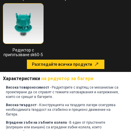
Редуктор с
приплъзване sk60-5
Разгледайте всички продукти
Характеристики
на редуктор за багери
Висока товароносимост
- Редукторите с въртящ се механизъм са
проектирани да се справят с тежките натоварвания и напрежения,
които се срещат в багерите.
.
Висока твърдост
- Конструкцията на твърдите лагери осигурява
необходимата твърдост за стабилно и прецизно движение на
багера.
.
Вградени зъби на зъбните колела
- В един от пръстените
(вътрешен или външен) са вградени зъбни колела, които