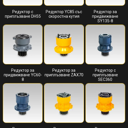
Редуктор с
Редуктор YC85 със
Редуктор за
приплъзване DH55
скоростна кутия
придвижване
SY135-8
Редуктор за
Редуктор за
Редуктор с
придвижване YC60-
приплъзване ZAX70
приплъзване
8
SEC360