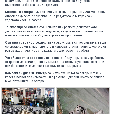
взаимодействат с люлеещо се задвижване, за да улеснят
въртенето на багера на 360 градуса.
.
Монтажни отвори
- Вътрешният и външният пръстен имат монтажни
отвори за директно закрепване на редуктора към корпуса и
ходовата част на багера.
.
Търкалящи се елементи
- Топките или ролките действат като
дистанционни елементи в редуктора, за да намалят триенето и да
позволят плавно и свободно въртене на пръстените.
.
Смазана среда
- Вътрешността на редуктора е силно смазана, за да
се сведе до минимум триенето и износването на частите, което е от
решаващо значение за надеждната дългосрочна работа.
.
Устойчивост на корозия и износване
- Редукторите са изработени
от трайни материали, които издържат на тежките условия, срещани
при багерите, и намаляват разходите за поддръжка.
.
Компактен дизайн
- Интегрираният механизъм за лагери и зъбни
колела позволява компактен и ефективен дизайн, който се вписва
в конструкцията на багера.
.