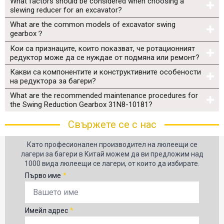
What factors should be considered when choosing a
slewing reducer for an excavator?
What are the common models of excavator swing
gearbox？
Кои са признаците, които показват, че ротационният
редуктор може да се нуждае от подмяна или ремонт?
Какви са компонентите и конструктивните особености
на редуктора за багери?
What are the recommended maintenance procedures for
the Swing Reduction Gearbox 31N8-10181?
Свържете се с нас
Като професионален производител на люлеещи се
лагери за багери в Китай можем да ви предложим над
1000 вида люлеещи се лагери, от които да избирате.
Първо име
*
Имейл адрес
*