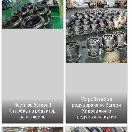
Устройство за
Части за багери |
редуциране на багери
Сглобка на редуктор
Хидравлична
за люлеене
редукторна кутия