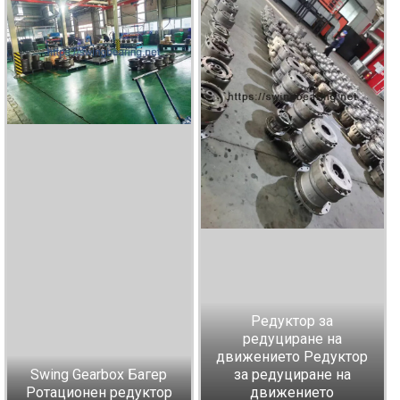
Редуктор за
редуциране на
движението Редуктор
Swing Gearbox Багер
за редуциране на
Ротационен редуктор
движението