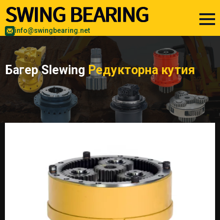
info@swingbearing.net
Багер Slewing
Редукторна кутия