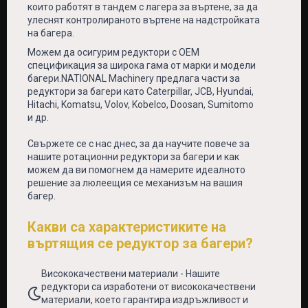
които работят в тандем с лагера за въртене, за да
улеснят контролираното въртене на надстройката
на багера.
Можем да осигурим редуктори с OEM
спецификация за широка гама от марки и модели
багери.NATIONAL Machinery предлага части за
редуктори за багери като Caterpillar, JCB, Hyundai,
Hitachi, Komatsu, Volov, Kobelco, Doosan, Sumitomo
и др.
Свържете се с нас днес, за да научите повече за
нашите ротационни редуктори за багери и как
можем да ви помогнем да намерите идеалното
решение за люлеещия се механизъм на вашия
багер.
Какви са характеристиките на
въртящия се редуктор за багери?
Висококачествени материали - Нашите
редуктори са изработени от висококачествени
материали, което гарантира издръжливост и