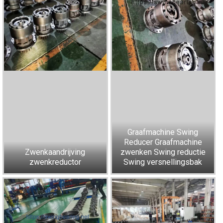
Graafmachine Swing
Reducer Graafmachine
Zwenkaandrijving
zwenken Swing reductie
zwenkreductor
Swing versnellingsbak