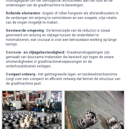
montagegaten om het verloopstuk rechtstreeks aan het huis en de
onderwagen van de graafmachine te bevestigen.
.
Rollende elementen
- Kogels of rollen fungeren als afstandhouders in
de verdamper om wrijving te verminderen en een soepele, vrije rotatie
van de ringen mogelijk te maken.
.
Gesmeerde omgeving
- De binnenzijde van de reductor is zwaar
gesmeerd om wrijving en slijtage tussen de onderdelen te
minimaliseren, wat cruciaal is voor een betrouwbare werking op lange
termijn.
.
Corrosie- en slijtagebestendigheid
- Draaikranskoppelingen zijn
gemaakt van duurzame materialen die bestand zijn tegen de zware
omstandigheden in graafmachinetoepassingen en de
onderhoudskosten verlagen.
.
Compact ontwerp
- Het geïntegreerde lager- en tandwielmechanisme
zorgt voor een compact en efficiënt ontwerp dat binnen de structuur van
de graafmachine past.
.