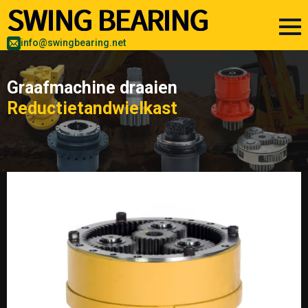
info@swingbearing.net
Graafmachine draaien
Reductietandwielkast