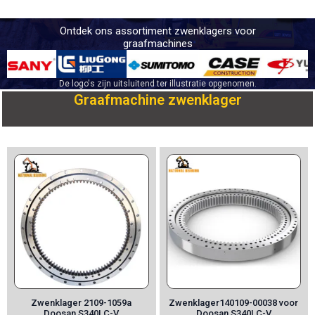
Ontdek ons assortiment zwenklagers voor
graafmachines
De logo's zijn uitsluitend ter illustratie opgenomen.
Graafmachine zwenklager
Zwenklager 2109-1059a
Zwenklager140109-00038 voor
Doosan S340LC-V
Doosan S340LC-V