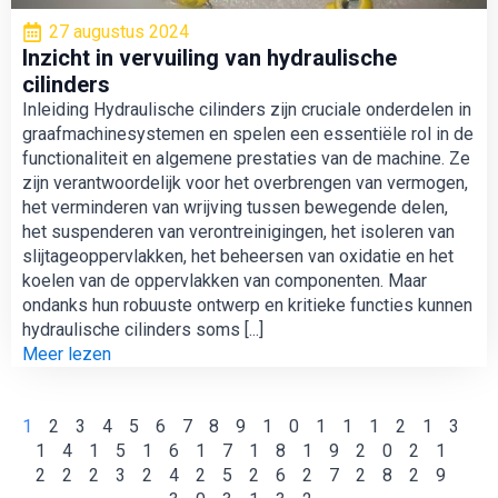
27 augustus 2024
Inzicht in vervuiling van hydraulische
cilinders
Inleiding Hydraulische cilinders zijn cruciale onderdelen in
graafmachinesystemen en spelen een essentiële rol in de
functionaliteit en algemene prestaties van de machine. Ze
zijn verantwoordelijk voor het overbrengen van vermogen,
het verminderen van wrijving tussen bewegende delen,
het suspenderen van verontreinigingen, het isoleren van
slijtageoppervlakken, het beheersen van oxidatie en het
koelen van de oppervlakken van componenten. Maar
ondanks hun robuuste ontwerp en kritieke functies kunnen
hydraulische cilinders soms [...]
Meer lezen
1
2
3
4
5
6
7
8
9
10
11
12
13
14
15
16
17
18
19
20
21
22
23
24
25
26
27
28
29