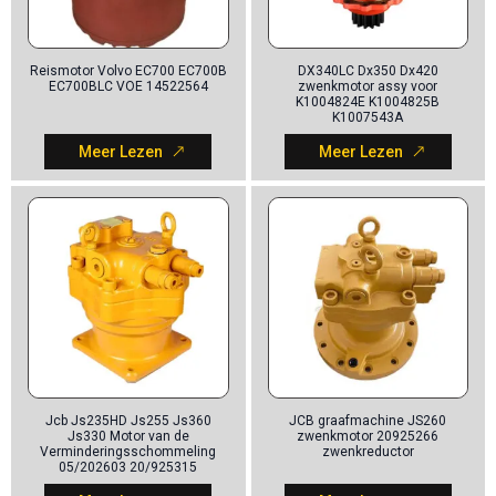
Reismotor Volvo EC700 EC700B
DX340LC Dx350 Dx420
EC700BLC VOE 14522564
zwenkmotor assy voor
K1004824E K1004825B
K1007543A
Meer Lezen
Meer Lezen
Jcb Js235HD Js255 Js360
JCB graafmachine JS260
Js330 Motor van de
zwenkmotor 20925266
Verminderingsschommeling
zwenkreductor
05/202603 20/925315