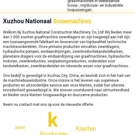
graafmachines in veeleisende
bouw-, mijnbouw- en industriële
toepassingen.
Xuzhou Nationaal
Bouwmachines
Welkom bij Xuzhou National Construction Machinery Co, Ltd! Wij bieden meer
dan 1.000 soorten graafmachine zwenklagers en zijn toegewijd aan het zijn
een toonaangevende fabrikant en leverancier van top-kwaliteit technische
machineonderdelen. Onze primaire producten omvatten zwenklagers,
hydraulische pompen, eindaandrijvingen, zwenkreductietandwielkasten,
planetaire dragers voor de eindaandrijving van graafmachines, hydraulische
motoren, zwenkreducties, verplaatsingsreducties, onderdelen voor
tandwielkasten, zwenktandwielen en roterende assen voor graafmachines.
Ons bedrijf is gevestigd in Xuzhou City, China, en bevindt zich in het hart van
de machinebouwindustrie. Onze missie is het leveren van superieure
producten en uitzonderlijke service aan onze klanten, zodat hun uiterste
tevredenheid gewaarborgd is. We streven voortdurend naar uitmuntendheid
en bieden onze klanten hoogwaardige en duurzame producten.
Neem nu contact met ons op voor de nieuwste offerte.
k
Jaren
Klanten
Producten