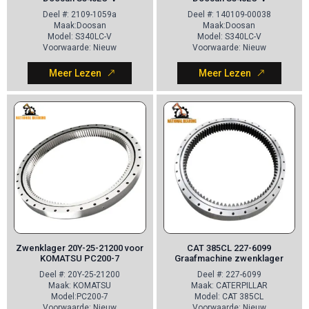
Deel
#: 2109-1059a
Deel
#: 140109-00038
Maak
:Doosan
Maak
:Doosan
Model
: S340LC-V
Model
: S340LC-V
Voorwaarde
: Nieuw
Voorwaarde
: Nieuw
Meer Lezen
Meer Lezen
Zwenklager 20Y-25-21200 voor
CAT 385CL 227-6099
KOMATSU PC200-7
Graafmachine zwenklager
Deel
#: 20Y-25-21200
Deel
#: 227-6099
Maak
: KOMATSU
Maak
: CATERPILLAR
Model
:PC200-7
Model
: CAT 385CL
Voorwaarde
: Nieuw
Voorwaarde
: Nieuw