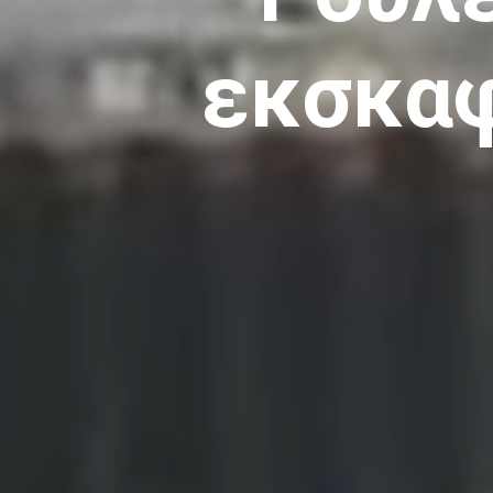
εκσκα