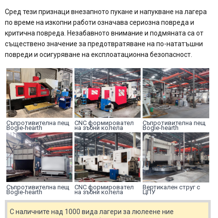
Сред тези признаци внезапното пукане и напукване на лагера
по време на изкопни работи означава сериозна повреда и
критична повреда. Незабавното внимание и подмяната са от
съществено значение за предотвратяване на по-нататъшни
повреди и осигуряване на експлоатационна безопасност.
Съпротивителна пещ
CNC формировател
Съпротивителна пещ
Bogie-hearth
на зъбни колела
Bogie-hearth
Съпротивителна пещ
CNC формировател
Вертикален струг с
Bogie-hearth
на зъбни колела
ЦПУ
С наличните над 1000 вида лагери за люлеене ние