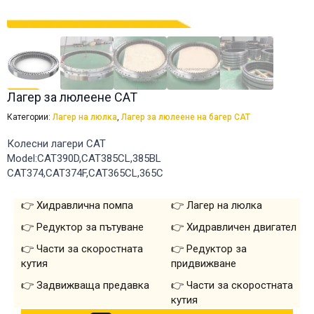
Лагер за люлеене CAT
Категории:
Лагер на люлка
,
Лагер за люлеене на багер CAT
Колесни лагери CAT
Model:CAT390D,CAT385CL,385BL
CAT374,CAT374F,CAT365CL,365C
Хидравлична помпа
Лагер на люлка
Редуктор за пътуване
Хидравличен двигател
Части за скоростната
Редуктор за
кутия
придвижване
Задвижваща предавка
Части за скоростната
кутия