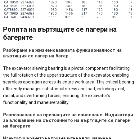
CAT 385C
227-6099
1820
1348
180
146
150
37
CAT385BL
227-6098
1820
1348
180
138
150
37
CAT385CL
227-6099
1950
1456
217
170
180
48
CAT 390D
227-6099
1950
1456
217
170
180
48
CAT 140
2436650
1113
871
96
75
85
31
Ролята на въртящите се лагери на
багерите
Разбиране на жизненоважната функционалност на
въртящия се лагер на багер
The excavator slewing bearing is a pivotal component facilitating
the full rotation of the upper structure of the excavator, enabling
seamless operation across its entire work area. This critical bearing
efficiently manages substantial stress and load, including axial,
radial, and overturning forces, ensuring the excavator’s
functionality and maneuverability.
Разпознаване на признаците на износване: Индикатори
за влошаване на състоянието на въртящите се лагери
на багерите
Идентифицирането на признаците на влошаване на