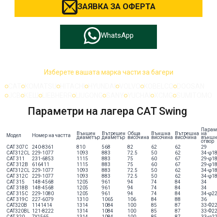
ЗАЯВКА ЗА ОФЕРТА
WhatsApp
Изберете вашата марка части за багери
CAT
KOMATSU
HITACHI
HYUNDAI
VOLVO
KOBELCO
DOOSAN
JCB
КЕШ
LIEBHERR
LIUGONG
SANY
YUCHAI
XCMG
SUMITOMO
Параметри на лагера CAT Swing
Парам
Външен
Вътрешен
Обща
Външна
Вътрешна
на
Модел
Номер на частта
диаметър
диаметър
височина
височина
височина
външн
отвор
CAT 307C
240-8361
810
568
82
62
62
29
CAT312CL
229-1077
1093
883
72.5
50
62
34-φ1
CAT 311
231-6853
1115
883
75
60
67
29-φ1
CAT 312B
616411
1115
883
75
60
67
29-φ1
CAT312CL
229-1077
1093
883
72.5
50
62
34-φ1
CAT 312C
229-1077
1093
883
72.5
50
62
34-φ1
CAT 315
148-4568
1205
961
94
74
84
34
CAT 318B
148-4568
1205
961
94
74
84
34
CAT 315C
229-1080
1205
961
94
74
84
34-φ2
CAT 319C
227-6079
1310
1065
106
84
88
36
CAT320B
1141414
1314
1084
100
85
87
33-Ф2
CAT320BL
121-8222
1314
1084
100
85
87
33-Ф2
CAT 320
7Y1565
1314
1084
100
85
87
33-φ2