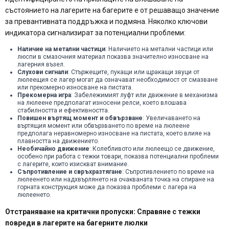
състоянието на лагерите на багерите е от решаващо значение
за превантивната поддръжка и подмяна. Няколко ключови
индикатора сигнализират за потенциални проблеми:
Наличие на метални частици
: Наличието на метални частици или
люспи в смазочния материал показва значително износване на
лагерния възел.
Слухови сигнали
: Стържещите, пукащи или щракащи звуци от
люлеещия се лагер могат да означават необходимост от смазване
или прекомерно износване на пистата.
Прекомерна игра
: Забележимият луфт или движение в механизма
на люлеене предполагат износени релси, което влошава
стабилността и ефективността.
Повишен въртящ момент и обвързване
: Увеличаването на
въртящия момент или обвързването по време на люлеене
предполага неравномерно износване на пистата, което влияе на
плавността на движението.
Необичайно движение
: Колебливото или люлеещо се движение,
особено при работа с тежки товари, показва потенциални проблеми
с лагерите, които изискват внимание.
Съпротивление и свръхразтягане
: Съпротивлението по време на
люлеенето или надхвърлянето на очакваната точка на спиране на
горната конструкция може да показва проблеми с лагера на
люлеенето.
Отстраняване на критични пропуски: Справяне с тежки
повреди в лагерите на багерните люлки