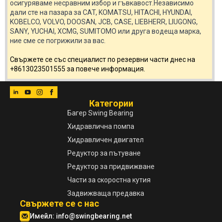
осигуряваме несравним избор и гъвкавост.Независимо
дали сте на пазара за CAT, KOMATSU, HITACHI, HYUNDAI,
KOBELCO, VOLVO, DOOSAN, JCB, CASE, LIEBHERR, LIUGONG,
SANY, YUCHAI, XCMG, SUMITOMO или друга водеща марка,
ние сме се погрижили за вас.
Свържете се със специалист по резервни части днес на
+8613023501555 за повече информация.
Категории
Багер Swing Bearing
Хидравлична помпа
Хидравличен двигател
Редуктор за пътуване
Редуктор за придвижване
Части за скоростна кутия
Задвижваща предавка
Свържете се с нас
Имейл:
info@swingbearing.net