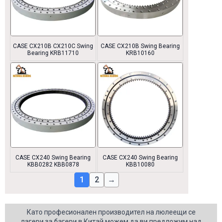
CASE CX210B CX210C Swing
CASE CX210B Swing Bearing
Bearing KRB11710
KRB10160
CASE CX240 Swing Bearing
CASE CX240 Swing Bearing
KBB0282 KBB0878
KBB10080
1
2
→
Като професионален производител на люлеещи се
лагери за багери в Китай можем да ви предложим над