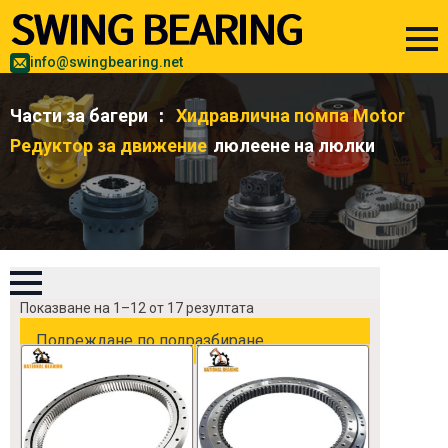
info@swingbearing.net
Части за багери ：
Хидравлична помпа Motor
Редуктор за движение
люлеене на люлки
Показване на 1–12 от 17 резултата