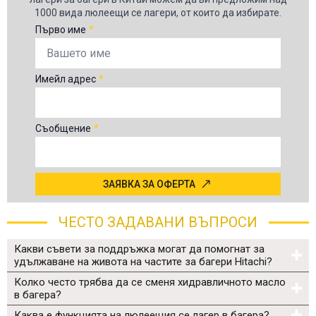
1000 вида люлеещи се лагери, от които да избирате.
Първо име
*
Имейл адрес
*
Съобщение
*
ЗАЯВКА ЗА ОФЕРТА
ЧЕСТО ЗАДАВАНИ ВЪПРОСИ
Какви съвети за поддръжка могат да помогнат за
удължаване на живота на частите за багери Hitachi?
Колко често трябва да се сменя хидравличното масло
в багера?
Каква е функцията на люлеещия се лагер в багера?