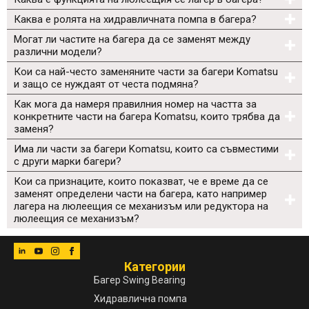
Каква е ролята на хидравличната помпа в багера?
Могат ли частите на багера да се заменят между
различни модели?
Кои са най-често заменяните части за багери Komatsu
и защо се нуждаят от честа подмяна?
Как мога да намеря правилния номер на частта за
конкретните части на багера Komatsu, които трябва да
заменя?
Има ли части за багери Komatsu, които са съвместими
с други марки багери?
Кои са признаците, които показват, че е време да се
заменят определени части на багера, като например
лагера на люлеещия се механизъм или редуктора на
люлеещия се механизъм?
Категории
Багер Swing Bearing
Хидравлична помпа