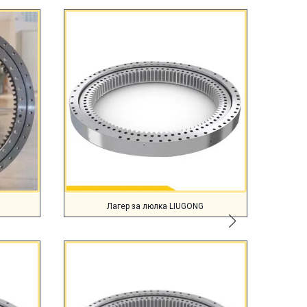
Лагер за люлка LIUGONG