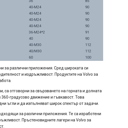
36
85
40-M24
90
40-M24
90
40-M24
90
40-M24
90
36-M24*2
91
40
90
40-M30
112
40/M30
112
60
100
ни за различни приложения. Сред широката си
одителност и издръжливост. Продуктите на Volvo за
абота.
, са отговорни за свързването на горната и долната
ки 360-градусово движение и гъвкавост. Това
дни ъгли и да изпълняват широк спектър от задачи.
подходящи за различни приложения. Те са изработени
дръжливост. Пръстеновидните лагери на Volvo за
ст.