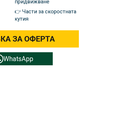
придвижване
Части за скоростната
кутия
КА ЗА ОФЕРТА
WhatsApp
гери