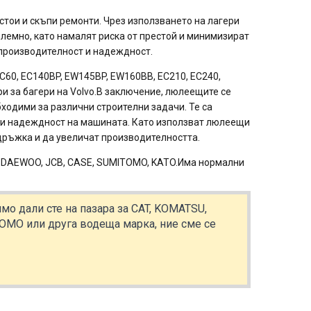
тои и скъпи ремонти. Чрез използването на лагери
блемно, като намалят риска от престой и минимизират
 производителност и надеждност.
C60, EC140BP, EW145BP, EW160BB, EC210, EC240,
ри за багери на Volvo.В заключение, люлеещите се
бходими за различни строителни задачи. Те са
т и надеждност на машината. Като използват люлеещи
ддръжка и да увеличат производителността.
, DAEWOO, JCB, CASE, SUMITOMO, KATO.Има нормални
о дали сте на пазара за CAT, KOMATSU,
TOMO или друга водеща марка, ние сме се