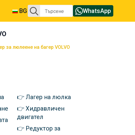
Търсене
BG
WhatsApp
за:
VO
ер за люлеене на багер VOLVO
па
Лагер на люлка
ане
Хидравличен
двигател
ата
Редуктор за