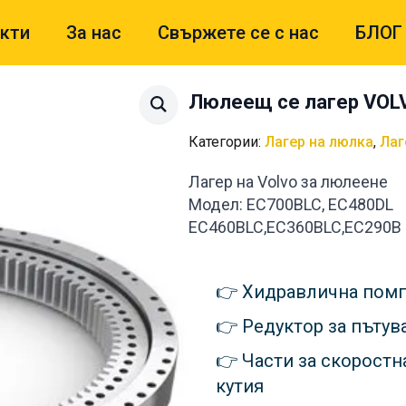
кти
За нас
Свържете се с нас
БЛОГ
Люлеещ се лагер VOL
Категории:
Лагер на люлка
,
Лаг
Лагер на Volvo за люлеене
Модел: EC700BLC, EC480DL
EC460BLC,EC360BLC,EC290B
Хидравлична пом
Редуктор за пътув
Части за скоростн
кутия