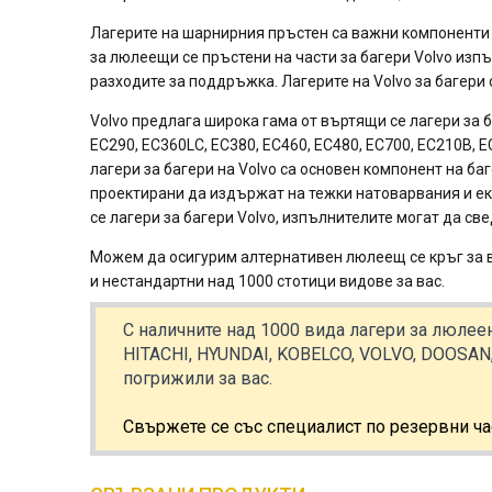
Лагерите на шарнирния пръстен са важни компоненти 
за люлеещи се пръстени на части за багери Volvo изп
разходите за поддръжка. Лагерите на Volvo за багер
Volvo предлага широка гама от въртящи се лагери за 
EC290, EC360LC, EC380, EC460, EC480, EC700, EC210B, 
лагери за багери на Volvo са основен компонент на ба
проектирани да издържат на тежки натоварвания и е
се лагери за багери Volvo, изпълнителите могат да с
Можем да осигурим алтернативен люлеещ се кръг за 
и нестандартни над 1000 стотици видове за вас.
С наличните над 1000 вида лагери за люлее
HITACHI, HYUNDAI, KOBELCO, VOLVO, DOOSAN,
погрижили за вас.
Свържете се със специалист по резервни ч