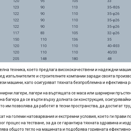
120
95
105
33
123
90
113
35-Ф26
122
90
110
35-φ26
122
90
110
35-φ26
122
90
110
35-φ26
117
83
105
32-φ26
150
110
136
35
120
110
110
40-Ф33
120
110
110
40/33
205
148
180
48
ителна техника, което предлага висококачествени и надеждни маши
ред изпълнителите и строителните компании заради своята произв
тези машини, като осигуряват тяхната безпроблемна и ефективна р
нирни лагери, лагери на въртящата се маса или шарнирни пръстени
 на багера да се върти върху долната си конструкция, осигурявай
то им позволява да работят в тесни пространства, да достигат тру
жат на големи натоварвания и екстремни условия, което ги прави 
ог процес на тестване, за да се гарантира тяхната здравина и из
алява общото тегло на машината и подобрява горивната ефективно