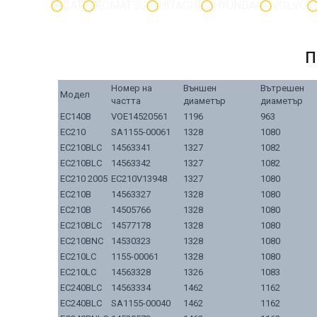
CAT
KOMATSU
HITACHI
HYUNDAI
VOLVO
П
Номер на
Външен
Вътрешен
Модел
частта
диаметър
диаметър
EC140B
VOE14520561
1196
963
EC210
SA1155-00061
1328
1080
EC210BLC
14563341
1327
1082
EC210BLC
14563342
1327
1082
EC210 2005
EC210V13948
1327
1080
EC210B
14563327
1328
1080
EC210B
14505766
1328
1080
EC210BLC
14577178
1328
1080
EC210BNC
14530323
1328
1080
EC210LC
1155-00061
1328
1080
EC210LC
14563328
1326
1083
EC240BLC
14563334
1462
1162
EC240BLC
SA1155-00040
1462
1162