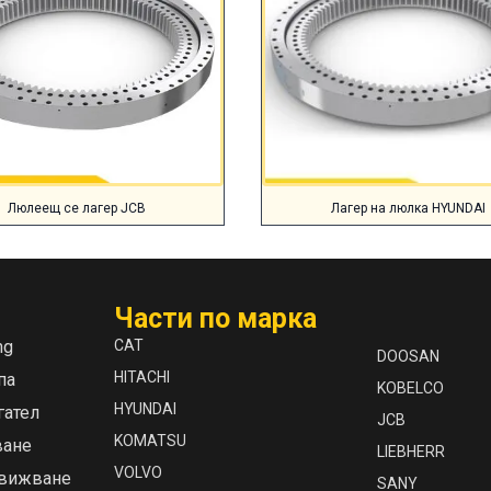
Люлеещ се лагер JCB
Лагер на люлка HYUNDAI
Части по марка
ng
CAT
DOOSAN
HITACHI
па
KOBELCO
HYUNDAI
гател
JCB
KOMATSU
ване
LIEBHERR
VOLVO
движване
SANY