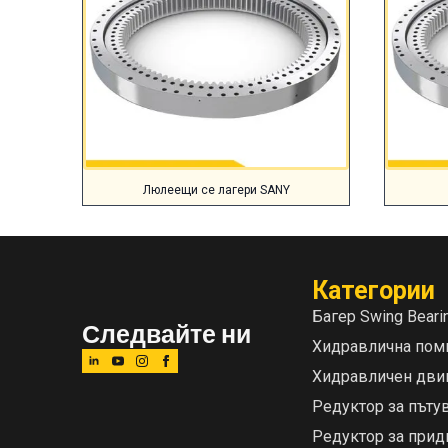
Люлеещи се лагери SANY
Категории
Багер Swing Beari
Следвайте ни
Хидравлична пом
Хидравличен дви
Редуктор за пъту
Редуктор за при