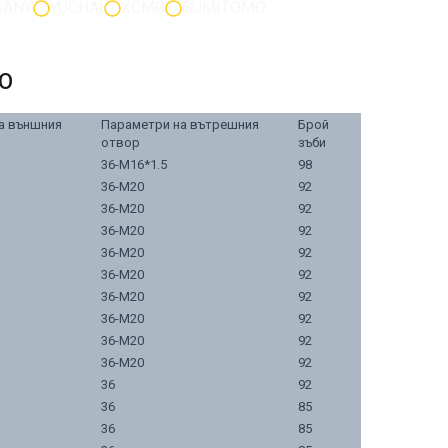
SANY
YUCHAI
XCMG
SUMITOMO
VO
а външния
Параметри на вътрешния
Брой
отвор
зъби
36-M16*1.5
98
36-M20
92
36-M20
92
36-M20
92
36-M20
92
36-M20
92
36-M20
92
36-M20
92
36-M20
92
36-M20
92
36
92
36
85
36
85