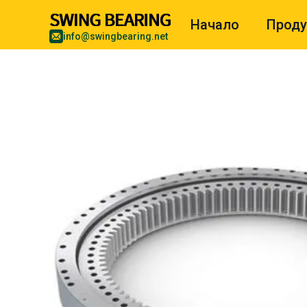
Начало
Проду
info@swingbearing.net