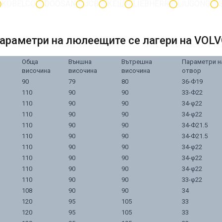
KOBELCO
DOOSAN
JCB
КЕШ
LIEBHERR
LIUGONG
араметри на люлеещите се лагери на VOL
Обща
Външна
Вътрешна
Параметри н
височина
височина
височина
отвор
90
79
80
36-Ф19
110
90
90
33-Ф22
110
90
90
34-φ22
110
90
90
34-φ22
110
90
90
34-Ф21.5
110
90
90
34-Ф21.5
110
90
90
34-φ22
110
90
90
34-φ22
110
90
90
34-φ22
110
90
90
33-φ22
108
90
90
34
120
95
105
33
120
95
105
33