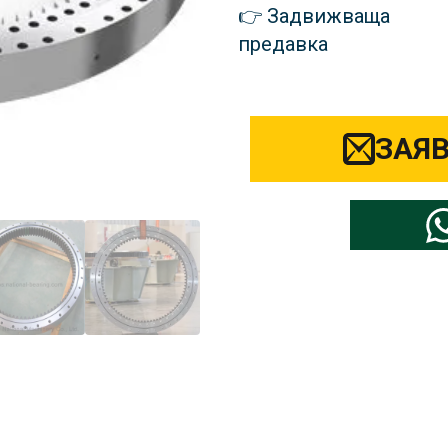
Задвижваща
предавка
ЗАЯВ
ерете вашата марка части за ба