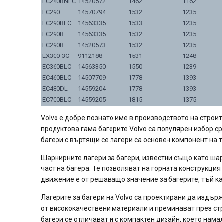
EC240BNLC
14520572
1462
1162
EC290
14570794
1532
1235
EC290BLC
14563335
1533
1235
EC290B
14563335
1532
1235
EC290B
14520573
1532
1235
EX300-3C
9112188
1531
1248
EC360BLC
14563350
1550
1239
EC460BLC
14507709
1778
1393
EC480DL
14559204
1778
1393
EC700BLC
14559205
1815
1375
Volvo е добре познато име в производството на стро
продуктова гама багерите Volvo са популярен избор с
багери с въртящи се лагери са основен компонент на 
Шарнирните лагери за багери, известни също като шар
част на багера. Те позволяват на горната конструкция
движение е от решаващо значение за багерите, тъй ка
Лагерите за багери на Volvo са проектирани да издър
от висококачествени материали и преминават през стр
багери се отличават и с компактен дизайн, което нам