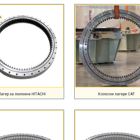
Лагер за люлеене HITACHI
Колесни лагери CAT