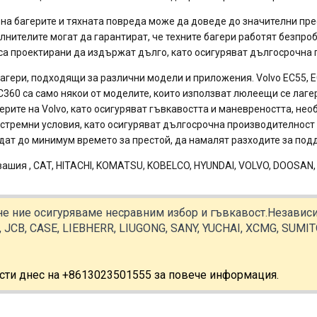
на багерите и тяхната повреда може да доведе до значителни прес
ълнителите могат да гарантират, че техните багери работят безпро
и са проектирани да издържат дълго, като осигуряват дългосрочна
багери, подходящи за различни модели и приложения. Volvo EC55, E
EC360 са само някои от моделите, които използват люлеещи се лаге
герите на Volvo, като осигуряват гъвкавостта и маневреността, нео
кстремни условия, като осигуряват дългосрочна производителнос
ведат до минимум времето за престой, да намалят разходите за по
вашия , CAT, HITACHI, KOMATSU, KOBELCO, HYUNDAI, VOLVO, DOOSAN
не ние осигуряваме несравним избор и гъвкавост.Независим
 JCB, CASE, LIEBHERR, LIUGONG, SANY, YUCHAI, XCMG, SUMI
асти днес на +8613023501555 за повече информация.