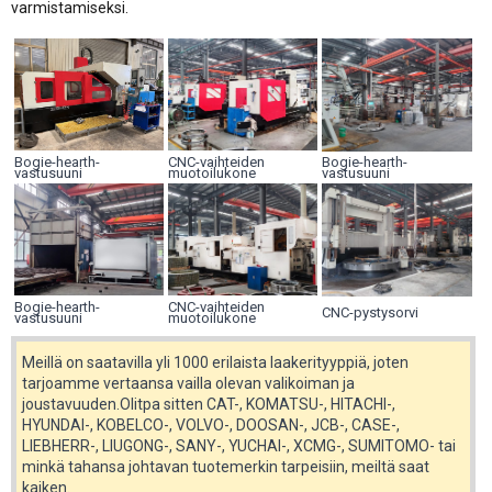
varmistamiseksi.
Bogie-hearth-
CNC-vaihteiden
Bogie-hearth-
vastusuuni
muotoilukone
vastusuuni
Bogie-hearth-
CNC-vaihteiden
CNC-pystysorvi
vastusuuni
muotoilukone
Meillä on saatavilla yli 1000 erilaista laakerityyppiä, joten
tarjoamme vertaansa vailla olevan valikoiman ja
joustavuuden.Olitpa sitten CAT-, KOMATSU-, HITACHI-,
HYUNDAI-, KOBELCO-, VOLVO-, DOOSAN-, JCB-, CASE-,
LIEBHERR-, LIUGONG-, SANY-, YUCHAI-, XCMG-, SUMITOMO- tai
minkä tahansa johtavan tuotemerkin tarpeisiin, meiltä saat
kaiken.