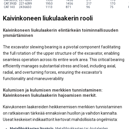
CAT385CL
227-6099
1950
1456
217
170
CAT 390D
227-6099
1950
1456
217
170
CAT 140
2436650
1113
871
96
75
Kaivinkoneen liukulaakerin rooli
Kaivinkoneen liukulaakerin elintärkeän toiminnallisuuden
ymmärtäminen
The excavator slewing bearing is a pivotal component facilitating
the full rotation of the upper structure of the excavator, enabling
seamless operation across its entire work area. This critical bearing
efficiently manages substantial stress and load, including axial,
radial, and overturning forces, ensuring the excavator’s
functionality and maneuverability.
Kulumisen ja kulumisen merkkien tunnistaminen:
Kaivinkoneen liukulaakerin hajoamisen merkit.
Kaivukoneen laakereiden heikkenemisen merkkien tunnistaminen
on ratkaisevan tärkeää ennakoivan huollon ja vaihdon kannalta.
Useat keskeiset indikaattorit kertovat mahdollisista ongelmista:
Metallihiukkasten läsnäolo
: Metallihiukkasten tai -hiutaleiden