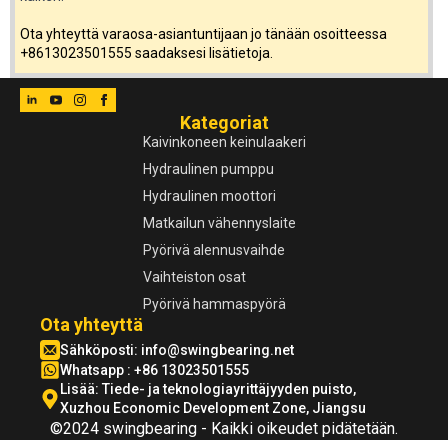
Ota yhteyttä varaosa-asiantuntijaan jo tänään osoitteessa
+8613023501555 saadaksesi lisätietoja.
Kategoriat
Kaivinkoneen keinulaakeri
Hydraulinen pumppu
Hydraulinen moottori
Matkailun vähennyslaite
Pyörivä alennusvaihde
Vaihteiston osat
Pyörivä hammaspyörä
Ota yhteyttä
Sähköposti:
info@swingbearing.net
Whatsapp : +86 13023501555
Lisää: Tiede- ja teknologiayrittäjyyden puisto,
Xuzhou Economic Development Zone, Jiangsu
©2024 swingbearing - Kaikki oikeudet pidätetään.