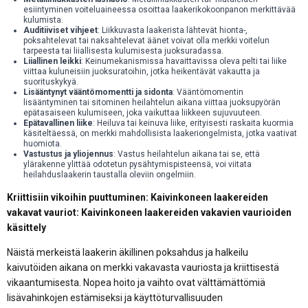
esiintyminen voiteluaineessa osoittaa laakerikokoonpanon merkittävää
kulumista.
Auditiiviset vihjeet
: Liikkuvasta laakerista lähtevät hionta-,
poksahtelevat tai naksahtelevat äänet voivat olla merkki voitelun
tarpeesta tai liiallisesta kulumisesta juoksuradassa.
Liiallinen leikki
: Keinumekanismissa havaittavissa oleva pelti tai liike
viittaa kuluneisiin juoksuratoihin, jotka heikentävät vakautta ja
suorituskykyä.
Lisääntynyt vääntömomentti ja sidonta
: Vääntömomentin
lisääntyminen tai sitominen heilahtelun aikana viittaa juoksupyörän
epätasaiseen kulumiseen, joka vaikuttaa liikkeen sujuvuuteen.
Epätavallinen liike
: Heiluva tai keinuva liike, erityisesti raskaita kuormia
käsiteltäessä, on merkki mahdollisista laakeriongelmista, jotka vaativat
huomiota.
Vastustus ja yliojennus
: Vastus heilahtelun aikana tai se, että
ylärakenne ylittää odotetun pysähtymispisteensä, voi viitata
heilahduslaakerin taustalla oleviin ongelmiin.
Kriittisiin vikoihin puuttuminen: Kaivinkoneen laakereiden
vakavat vauriot: Kaivinkoneen laakereiden vakavien vaurioiden
käsittely
Näistä merkeistä laakerin äkillinen poksahdus ja halkeilu
kaivutöiden aikana on merkki vakavasta vauriosta ja kriittisestä
vikaantumisesta. Nopea hoito ja vaihto ovat välttämättömiä
lisävahinkojen estämiseksi ja käyttöturvallisuuden