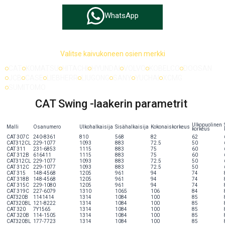
WhatsApp
Valitse kaivukoneen osien merkki
CAT
KOMATSU
HITACHI
HYUNDAI
VOLVO
KOBELCO
DOOSAN
JCB
CASE
LIEBHERR
LIUGONG
SANY
YUCHAI
XCMG
SUMITOMO
CAT Swing -laakerin parametrit
Ulkopuolinen
Malli
Osanumero
Ulkohalkaisija
Sisähalkaisija
Kokonaiskorkeus
korkeus
CAT 307C
240-8361
810
568
82
62
CAT312CL
229-1077
1093
883
72.5
50
CAT 311
231-6853
1115
883
75
60
CAT 312B
616411
1115
883
75
60
CAT312CL
229-1077
1093
883
72.5
50
CAT 312C
229-1077
1093
883
72.5
50
CAT 315
148-4568
1205
961
94
74
CAT 318B
148-4568
1205
961
94
74
CAT 315C
229-1080
1205
961
94
74
CAT 319C
227-6079
1310
1065
106
84
CAT320B
1141414
1314
1084
100
85
CAT320BL
121-8222
1314
1084
100
85
CAT 320
7Y1565
1314
1084
100
85
CAT 320B
114-1505
1314
1084
100
85
CAT320BL
177-7723
1314
1084
100
85