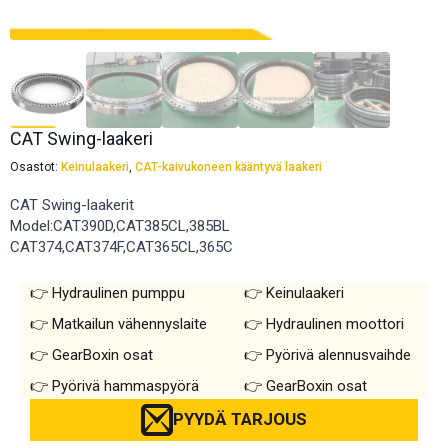
CAT Swing-laakeri
Osastot:
Keinulaakeri
,
CAT-kaivukoneen kääntyvä laakeri
CAT Swing-laakerit
Model:CAT390D,CAT385CL,385BL
CAT374,CAT374F,CAT365CL,365C
Hydraulinen pumppu
Keinulaakeri
Matkailun vähennyslaite
Hydraulinen moottori
GearBoxin osat
Pyörivä alennusvaihde
Pyörivä hammaspyörä
GearBoxin osat
PYYDÄ TARJOUS