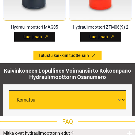
Hydraulimoottori MAG85
Hydraulimoottori ZTM06(9) 2
Lue Lisää
Lue Lisää
Tutustu kaikkiin tuotteisiin
Kaivinkoneen Lopullinen Voimansiirto Kokoonpano
Hydraulimoottorin Osanumero
FAQ
Mitkä ovat hydraulimoottorin edut？