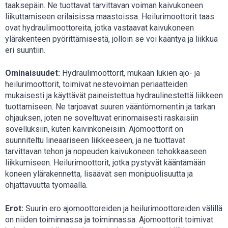
taaksepäin. Ne tuottavat tarvittavan voiman kaivukoneen
liikuttamiseen erilaisissa maastoissa. Heilurimoottorit taas
ovat hydraulimoottoreita, jotka vastaavat kaivukoneen
ylärakenteen pyörittämisestä, jolloin se voi kääntyä ja liikkua
eri suuntiin.
Ominaisuudet:
Hydraulimoottorit, mukaan lukien ajo- ja
heilurimoottorit, toimivat nestevoiman periaatteiden
mukaisesti ja käyttävät paineistettua hydraulinestettä liikkeen
tuottamiseen. Ne tarjoavat suuren vääntömomentin ja tarkan
ohjauksen, joten ne soveltuvat erinomaisesti raskaisiin
sovelluksiin, kuten kaivinkoneisiin. Ajomoottorit on
suunniteltu lineaariseen liikkeeseen, ja ne tuottavat
tarvittavan tehon ja nopeuden kaivukoneen tehokkaaseen
liikkumiseen. Heilurimoottorit, jotka pystyvät kääntämään
koneen ylärakennetta, lisäävät sen monipuolisuutta ja
ohjattavuutta työmaalla.
Erot:
Suurin ero ajomoottoreiden ja heilurimoottoreiden välillä
on niiden toiminnassa ja toiminnassa. Ajomoottorit toimivat