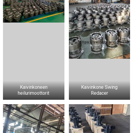
Kaivinkoneen
Kaivinkone Swing
heilurimoottorit
Redacer