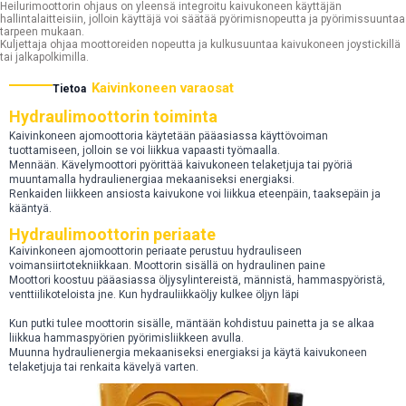
Heilurimoottorin ohjaus on yleensä integroitu kaivukoneen käyttäjän
hallintalaitteisiin, jolloin käyttäjä voi säätää pyörimisnopeutta ja pyörimissuuntaa
tarpeen mukaan.
Kuljettaja ohjaa moottoreiden nopeutta ja kulkusuuntaa kaivukoneen joystickillä
tai jalkapolkimilla.
Kaivinkoneen varaosat
Tietoa
Hydraulimoottorin toiminta
Kaivinkoneen ajomoottoria käytetään pääasiassa käyttövoiman
tuottamiseen, jolloin se voi liikkua vapaasti työmaalla.
Mennään. Kävelymoottori pyörittää kaivukoneen telaketjuja tai pyöriä
muuntamalla hydraulienergiaa mekaaniseksi energiaksi.
Renkaiden liikkeen ansiosta kaivukone voi liikkua eteenpäin, taaksepäin ja
kääntyä.
Hydraulimoottorin periaate
Kaivinkoneen ajomoottorin periaate perustuu hydrauliseen
voimansiirtotekniikkaan. Moottorin sisällä on hydraulinen paine
Moottori koostuu pääasiassa öljysylintereistä, männistä, hammaspyöristä,
venttiilikoteloista jne. Kun hydrauliikkaöljy kulkee öljyn läpi
Kun putki tulee moottorin sisälle, mäntään kohdistuu painetta ja se alkaa
liikkua hammaspyörien pyörimisliikkeen avulla.
Muunna hydraulienergia mekaaniseksi energiaksi ja käytä kaivukoneen
telaketjuja tai renkaita kävelyä varten.