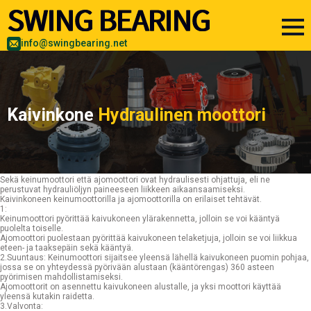
info@swingbearing.net
Kaivinkone
Hydraulinen moottori
Sekä keinumoottori että ajomoottori ovat hydraulisesti ohjattuja, eli ne
perustuvat hydrauliöljyn paineeseen liikkeen aikaansaamiseksi.
Kaivinkoneen keinumoottorilla ja ajomoottorilla on erilaiset tehtävät.
1:
Keinumoottori pyörittää kaivukoneen ylärakennetta, jolloin se voi kääntyä
puolelta toiselle.
Ajomoottori puolestaan pyörittää kaivukoneen telaketjuja, jolloin se voi liikkua
eteen- ja taaksepäin sekä kääntyä.
2.Suuntaus: Keinumoottori sijaitsee yleensä lähellä kaivukoneen puomin pohjaa,
jossa se on yhteydessä pyörivään alustaan (kääntörengas) 360 asteen
pyörimisen mahdollistamiseksi.
Ajomoottorit on asennettu kaivukoneen alustalle, ja yksi moottori käyttää
yleensä kutakin raidetta.
3.Valvonta: