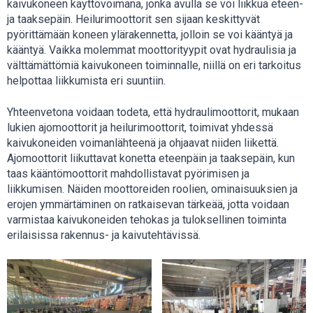
kaivukoneen käyttövoimana, jonka avulla se voi liikkua eteen-
ja taaksepäin. Heilurimoottorit sen sijaan keskittyvät
pyörittämään koneen ylärakennetta, jolloin se voi kääntyä ja
kääntyä. Vaikka molemmat moottorityypit ovat hydraulisia ja
välttämättömiä kaivukoneen toiminnalle, niillä on eri tarkoitus
helpottaa liikkumista eri suuntiin.
Yhteenvetona voidaan todeta, että hydraulimoottorit, mukaan
lukien ajomoottorit ja heilurimoottorit, toimivat yhdessä
kaivukoneiden voimanlähteenä ja ohjaavat niiden liikettä.
Ajomoottorit liikuttavat konetta eteenpäin ja taaksepäin, kun
taas kääntömoottorit mahdollistavat pyörimisen ja
liikkumisen. Näiden moottoreiden roolien, ominaisuuksien ja
erojen ymmärtäminen on ratkaisevan tärkeää, jotta voidaan
varmistaa kaivukoneiden tehokas ja tuloksellinen toiminta
erilaisissa rakennus- ja kaivutehtävissä.