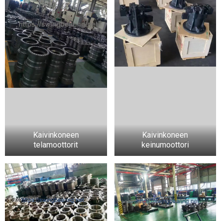
Kaivinkoneen
Kaivinkoneen
telamoottorit
keinumoottori