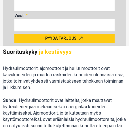
Viesti
*
PYYDÄ TARJOUS
Suorituskyky
ja kestävyys
Hydraulimoottorit, ajomoottorit ja heilurimoottorit ovat
kaivukoneiden ja muiden raskaiden koneiden olennaisia osia,
jotka toimivat yhdessä varmistaakseen tehokkaan toiminnan
ja liikkumisen.
Suhde:
Hydraulimoottorit ovat laitteita, jotka muuttavat
hydraulienergiaa mekaaniseksi energiaksi koneiden
käyttämiseksi. Ajomoottorit, joita kutsutaan myös
käyttömoottoreiksi, ovat eräänlaisia hydraulimoottoreita, jotka
on erityisesti suunniteltu kuljettamaan konetta eteenpäin tai