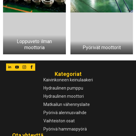
Loppuveto ilman
moottoria
Pyörivät moottorit
Kategoriat
Kaivinkoneen keinulaakeri
Hydraulinen pumppu
Hydraulinen moottori
Matkailun vähennyslaite
Pyörivä alennusvaihde
Vaihteiston osat
Pyörivä hammaspyörä
Ota yhteyttä