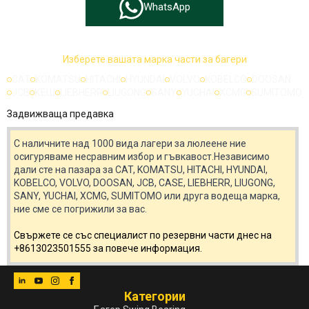
WhatsApp
Изберете вашата марка части за багери
CAT
KOMATSU
HITACHI
HYUNDAI
VOLVO
KOBELCO
DOOSAN
JCB
КЕШ
LIEBHERR
LIUGONG
SANY
YUCHAI
XCMG
SUMITOMO
Задвижваща предавка
С наличните над 1000 вида лагери за люлеене ние
осигуряваме несравним избор и гъвкавост.Независимо
дали сте на пазара за CAT, KOMATSU, HITACHI, HYUNDAI,
KOBELCO, VOLVO, DOOSAN, JCB, CASE, LIEBHERR, LIUGONG,
SANY, YUCHAI, XCMG, SUMITOMO или друга водеща марка,
ние сме се погрижили за вас.
Свържете се със специалист по резервни части днес на
+8613023501555 за повече информация.
Категории