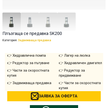
Плъзгаща се предавка SK200
Категория:
Задвижваща предавка
Хидравлична помпа
Лагер на люлка
Редуктор за пътуване
Хидравличен двигател
Части за скоростната
Редуктор за
кутия
придвижване
Задвижваща предавка
Части за скоростната
кутия
ЗАЯВКА ЗА ОФЕРТА