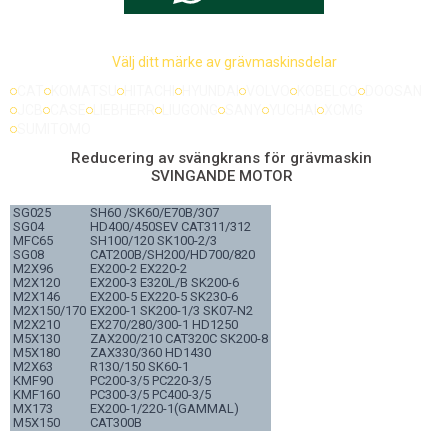
Välj ditt märke av grävmaskinsdelar
CAT
KOMATSU
HITACHI
HYUNDAI
VOLVO
KOBELCO
DOOSAN
JCB
CASE
LIEBHERR
LIUGONG
SANY
YUCHAI
XCMG
SUMITOMO
Reducering av svängkrans för grävmaskin
SVINGANDE MOTOR
SG025
SH60 /SK60/E70B/307
SG04
HD400/450SEV CAT311/312
MFC65
SH100/120 SK100-2/3
SG08
CAT200B/SH200/HD700/820
M2X96
EX200-2 EX220-2
M2X120
EX200-3 E320L/B SK200-6
M2X146
EX200-5 EX220-5 SK230-6
M2X150/170
EX200-1 SK200-1/3 SK07-N2
M2X210
EX270/280/300-1 HD1250
M5X130
ZAX200/210 CAT320C SK200-8
M5X180
ZAX330/360 HD1430
M2X63
R130/150 SK60-1
KMF90
PC200-3/5 PC220-3/5
KMF160
PC300-3/5 PC400-3/5
MX173
EX200-1/220-1(GAMMAL)
M5X150
CAT300B