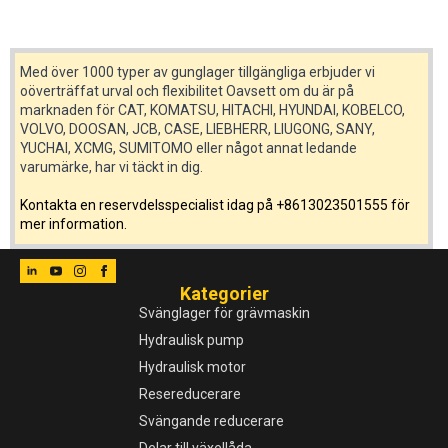
Med över 1000 typer av gunglager tillgängliga erbjuder vi
oöverträffat urval och flexibilitet Oavsett om du är på
marknaden för CAT, KOMATSU, HITACHI, HYUNDAI, KOBELCO,
VOLVO, DOOSAN, JCB, CASE, LIEBHERR, LIUGONG, SANY,
YUCHAI, XCMG, SUMITOMO eller något annat ledande
varumärke, har vi täckt in dig.
Kontakta en reservdelsspecialist idag på +8613023501555 för
mer information.
Kategorier
Svänglager för grävmaskin
Hydraulisk pump
Hydraulisk motor
Resereducerare
Svängande reducerare
Delar till växellåda