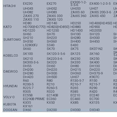
EX300-1-2-
EX230
EX270
EX400-1-2-3-5
E
3-5-6
HITACHI
UH043
UH052
UH053
UH07
U
UH082
UH083
ZAXIS 60
ZAXIS 200-3-6
ZA
ZAXIS 270
ZAXIS 330
ZAXIS 360
ZAXIS 450
ZA
ZAXIS 110
ZAXIS 120
HD80
HD140
HD250
HD400(HD450)
H
KATO
HD700(HD770)
HD820(HD850)
HD880
HD900
H
HD1220
HD1250
HD1430
HD2053
SH60
SH70
SH100
SH120
S
SH210
SH220
SH280
SH300
S
SUMITOMO
SH350
SH360
SH400
SH450
S
LS2800FJ
S340
S430
SK60
SK70
SK75
SK07-N2
SK
SK
SK100
SK120-3-5-6
SK125
SK160
5-
KOBELCO
SK210
SK220-3-6
SK230
SK250
S
SK300-3-6
SK320
SK330
SK400
S
DH55
DH60
DH80
DH130
D
DH200
DH220
DH215
DH220
D
DAEWOO
DH280
DH300
DH360
DH370-9
D
DH420
DH500
UH07
K907C
R60
R80
R130-5-7
R150
R
R200-5
R210
R210-7
R215-7
R2
HYUNDAI
R225-7
R260-5
R265
R290
R3
R305
R320
R385
R420
R4
EC55B
EC140B
EC210
EC240
E
VOLV O
EC290B PRIME
EC360
EC460
EC700
KX35
KX50
KX85
KX135
K
KUBOTA
KX161
DOOSAN
DX60
DX200
DX300
DX340