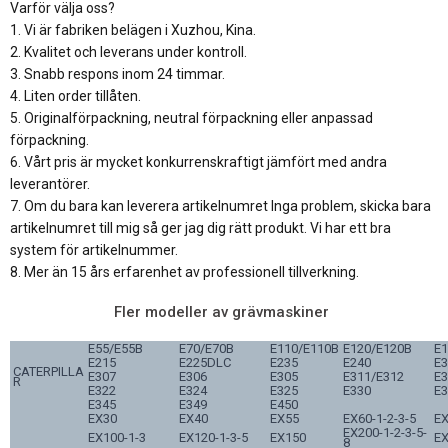
Varför välja oss?
1. Vi är fabriken belägen i Xuzhou, Kina.
2. Kvalitet och leverans under kontroll.
3. Snabb respons inom 24 timmar.
4. Liten order tillåten.
5. Originalförpackning, neutral förpackning eller anpassad
förpackning.
6. Vårt pris är mycket konkurrenskraftigt jämfört med andra
leverantörer.
7. Om du bara kan leverera artikelnumret Inga problem, skicka bara
artikelnumret till mig så ger jag dig rätt produkt. Vi har ett bra
system för artikelnummer.
8. Mer än 15 års erfarenhet av professionell tillverkning.
Fler modeller av grävmaskiner
E55/E55B
E70/E70B
E110/E110B
E120/E120B
E1
E215
E225DLC
E235
E240
E
CATERPILLA
E307
E306
E305
E311/E312
E3
R
E322
E324
E325
E330
E3
E345
E349
E450
EX30
EX40
EX55
EX60-1-2-3-5
E
EX200-1-2-3-5-
EX100-1-3
EX120-1-3-5
EX150
E
8