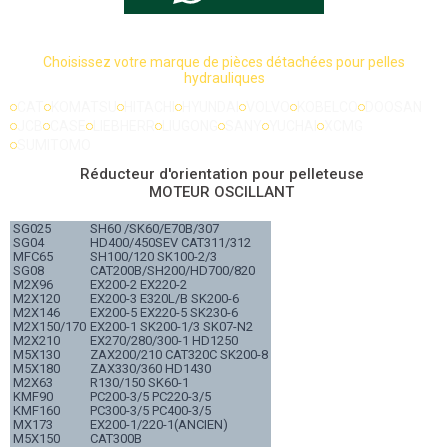
Choisissez votre marque de pièces détachées pour pelles
hydrauliques
CAT
KOMATSU
HITACHI
HYUNDAI
VOLVO
KOBELCO
DOOSAN
JCB
CASE
LIEBHERR
LIUGONG
SANY
YUCHAI
XCMG
SUMITOMO
Réducteur d'orientation pour pelleteuse
MOTEUR OSCILLANT
SG025
SH60 /SK60/E70B/307
SG04
HD400/450SEV CAT311/312
MFC65
SH100/120 SK100-2/3
SG08
CAT200B/SH200/HD700/820
M2X96
EX200-2 EX220-2
M2X120
EX200-3 E320L/B SK200-6
M2X146
EX200-5 EX220-5 SK230-6
M2X150/170
EX200-1 SK200-1/3 SK07-N2
M2X210
EX270/280/300-1 HD1250
M5X130
ZAX200/210 CAT320C SK200-8
M5X180
ZAX330/360 HD1430
M2X63
R130/150 SK60-1
KMF90
PC200-3/5 PC220-3/5
KMF160
PC300-3/5 PC400-3/5
MX173
EX200-1/220-1(ANCIEN)
M5X150
CAT300B