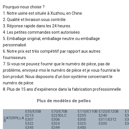
Pourquoi nous choisir ?
1. Notre usine est située à Xuzhou, en Chine.
2. Qualité et livraison sous contrôle.
3. Réponse rapide dans les 24 heures.
4. Les petites commandes sont autorisées.
5. Emballage original, emballage neutre ou emballage
personnalisé.
6. Notre prix est très compétitif par rapport aux autres
fournisseurs.
7. Si vous ne pouvez fournir que le numéro de pièce, pas de
problème, envoyez-moi le numéro de pièce et je vous fournirai le
bon produit. Nous disposons d'un bon système concernant le
numéro de pièce.
8. Plus de 15 ans d'expérience dans la fabrication professionnelle.
Plus de modèles de pelles
E55/E55B
E70/E70B
E110/E110B
E120/E120B
E1
E215
E225DLC
E235
E240
E
CATERPILLA
E307
E306
E305
E311/E312
E3
R
E322
E324
E325
E330
E3
E345
E349
E450