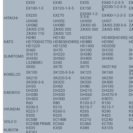
EX30
EX40
EX55
EX60-1-2-3-5
E
EX200-1-2-3-5-
EX100-1-3
EX120-1-3-5
EX150
E
8
EX300-1-2-
EX230
EX270
EX400-1-2-3-5
E
3-5-6
HITACHI
UH043
UH052
UH053
UH07
U
UH082
UH083
ZAXIS 60
ZAXIS 200-3-6
ZA
ZAXIS 270
ZAXIS 330
ZAXIS 360
ZAXIS 450
ZA
ZAXIS 110
ZAXIS 120
HD80
HD140
HD250
HD400(HD450)
H
KATO
HD700(HD770)
HD820(HD850)
HD880
HD900
H
HD1220
HD1250
HD1430
HD2053
SH60
SH70
SH100
SH120
S
SH210
SH220
SH280
SH300
S
SUMITOMO
SH350
SH360
SH400
SH450
S
LS2800FJ
S340
S430
SK60
SK70
SK75
SK07-N2
SK
SK
SK100
SK120-3-5-6
SK125
SK160
5-
KOBELCO
SK210
SK220-3-6
SK230
SK250
S
SK300-3-6
SK320
SK330
SK400
S
DH55
DH60
DH80
DH130
D
DH200
DH220
DH215
DH220
D
DAEWOO
DH280
DH300
DH360
DH370-9
D
DH420
DH500
UH07
K907C
R60
R80
R130-5-7
R150
R
R200-5
R210
R210-7
R215-7
R2
HYUNDAI
R225-7
R260-5
R265
R290
R3
R305
R320
R385
R420
R4
EC55B
EC140B
EC210
EC240
E
VOLV O
EC290B PRIME
EC360
EC460
EC700
KX35
KX50
KX85
KX135
K
KUBOTA
KX161