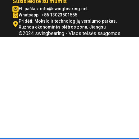
Susisiekite su mumis
El. paštas:
info@swingbearing.net
Whatsapp : +86 13023501555
Pridėti: Mokslo ir technologijų verslumo parkas,
Xuzhou ekonominės plėtros zona, Jiangsu
©2024 swingbearing - Visos teisės saugomos