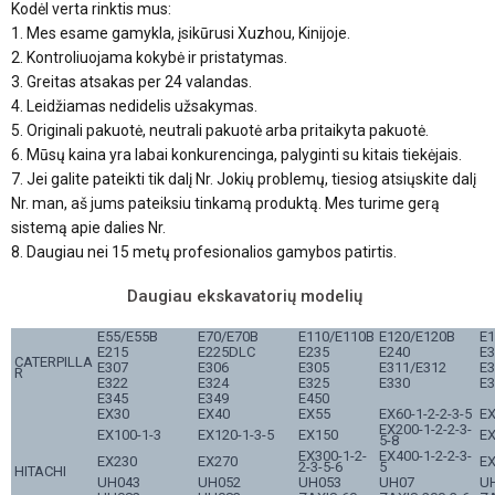
Kodėl verta rinktis mus:
1. Mes esame gamykla, įsikūrusi Xuzhou, Kinijoje.
2. Kontroliuojama kokybė ir pristatymas.
3. Greitas atsakas per 24 valandas.
4. Leidžiamas nedidelis užsakymas.
5. Originali pakuotė, neutrali pakuotė arba pritaikyta pakuotė.
6. Mūsų kaina yra labai konkurencinga, palyginti su kitais tiekėjais.
7. Jei galite pateikti tik dalį Nr. Jokių problemų, tiesiog atsiųskite dalį
Nr. man, aš jums pateiksiu tinkamą produktą. Mes turime gerą
sistemą apie dalies Nr.
8. Daugiau nei 15 metų profesionalios gamybos patirtis.
Daugiau ekskavatorių modelių
E55/E55B
E70/E70B
E110/E110B
E120/E120B
E1
E215
E225DLC
E235
E240
E
CATERPILLA
E307
E306
E305
E311/E312
E3
R
E322
E324
E325
E330
E3
E345
E349
E450
EX30
EX40
EX55
EX60-1-2-2-3-5
E
EX200-1-2-2-3-
EX100-1-3
EX120-1-3-5
EX150
E
5-8
EX300-1-2-
EX400-1-2-2-3-
EX230
EX270
E
2-3-5-6
5
HITACHI
UH043
UH052
UH053
UH07
U