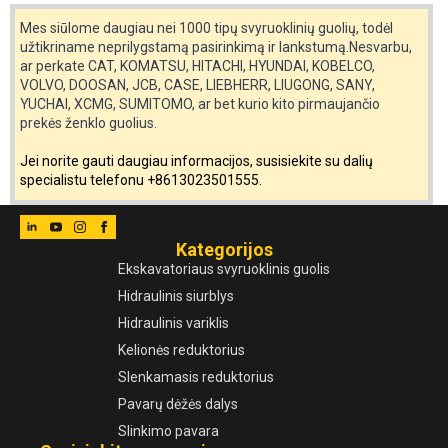
Mes siūlome daugiau nei 1000 tipų svyruoklinių guolių, todėl
užtikriname neprilygstamą pasirinkimą ir lankstumą.Nesvarbu,
ar perkate CAT, KOMATSU, HITACHI, HYUNDAI, KOBELCO,
VOLVO, DOOSAN, JCB, CASE, LIEBHERR, LIUGONG, SANY,
YUCHAI, XCMG, SUMITOMO, ar bet kurio kito pirmaujančio
prekės ženklo guolius.
Jei norite gauti daugiau informacijos, susisiekite su dalių
specialistu telefonu +8613023501555.
Kategorijos
Ekskavatoriaus svyruoklinis guolis
Hidraulinis siurblys
Hidraulinis variklis
Kelionės reduktorius
Slenkamasis reduktorius
Pavarų dėžės dalys
Slinkimo pavara