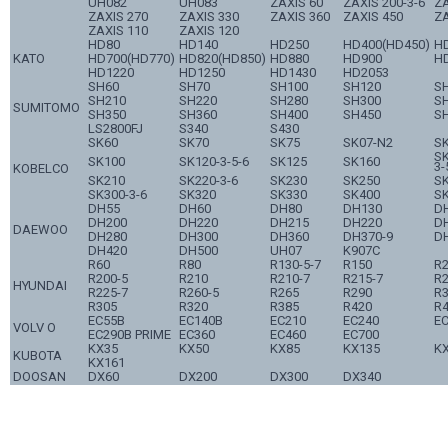
UH082
UH083
ZAXIS 60
ZAXIS 200-3-6
ZA
ZAXIS 270
ZAXIS 330
ZAXIS 360
ZAXIS 450
ZA
ZAXIS 110
ZAXIS 120
HD80
HD140
HD250
HD400(HD450)
H
KATO
HD700(HD770)
HD820(HD850)
HD880
HD900
H
HD1220
HD1250
HD1430
HD2053
SH60
SH70
SH100
SH120
S
SH210
SH220
SH280
SH300
S
SUMITOMO
SH350
SH360
SH400
SH450
S
LS2800FJ
S340
S430
SK60
SK70
SK75
SK07-N2
SK
SK
SK100
SK120-3-5-6
SK125
SK160
3-
KOBELCO
SK210
SK220-3-6
SK230
SK250
S
SK300-3-6
SK320
SK330
SK400
S
DH55
DH60
DH80
DH130
D
DH200
DH220
DH215
DH220
D
DAEWOO
DH280
DH300
DH360
DH370-9
D
DH420
DH500
UH07
K907C
R60
R80
R130-5-7
R150
R
R200-5
R210
R210-7
R215-7
R2
HYUNDAI
R225-7
R260-5
R265
R290
R3
R305
R320
R385
R420
R4
EC55B
EC140B
EC210
EC240
E
VOLV O
EC290B PRIME
EC360
EC460
EC700
KX35
KX50
KX85
KX135
K
KUBOTA
KX161
DOOSAN
DX60
DX200
DX300
DX340