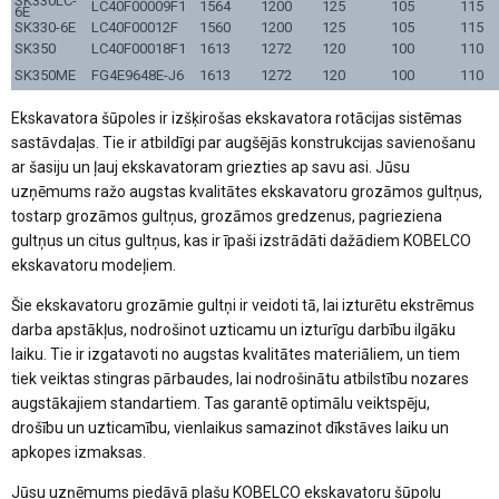
SK330LC-
LC40F00009F1
1564
1200
125
105
115
6E
SK330-6E
LC40F00012F
1560
1200
125
105
115
SK350
LC40F00018F1
1613
1272
120
100
110
SK350ME
FG4E9648E-J6
1613
1272
120
100
110
Ekskavatora šūpoles ir izšķirošas ekskavatora rotācijas sistēmas
sastāvdaļas. Tie ir atbildīgi par augšējās konstrukcijas savienošanu
ar šasiju un ļauj ekskavatoram griezties ap savu asi. Jūsu
uzņēmums ražo augstas kvalitātes ekskavatoru grozāmos gultņus,
tostarp grozāmos gultņus, grozāmos gredzenus, pagrieziena
gultņus un citus gultņus, kas ir īpaši izstrādāti dažādiem KOBELCO
ekskavatoru modeļiem.
Šie ekskavatoru grozāmie gultņi ir veidoti tā, lai izturētu ekstrēmus
darba apstākļus, nodrošinot uzticamu un izturīgu darbību ilgāku
laiku. Tie ir izgatavoti no augstas kvalitātes materiāliem, un tiem
tiek veiktas stingras pārbaudes, lai nodrošinātu atbilstību nozares
augstākajiem standartiem. Tas garantē optimālu veiktspēju,
drošību un uzticamību, vienlaikus samazinot dīkstāves laiku un
apkopes izmaksas.
Jūsu uzņēmums piedāvā plašu KOBELCO ekskavatoru šūpoļu