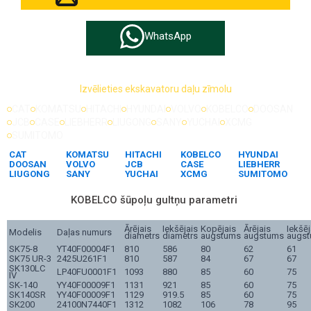
WhatsApp
Izvēlieties ekskavatoru daļu zīmolu
CAT
KOMATSU
HITACHI
HYUNDAI
VOLVO
KOBELCO
DOOSAN
JCB
CASE
LIEBHERR
LIUGONG
SANY
YUCHAI
XCMG
SUMITOMO
CAT
KOMATSU
HITACHI
KOBELCO
HYUNDAI
DOOSAN
VOLVO
JCB
CASE
LIEBHERR
LIUGONG
SANY
YUCHAI
XCMG
SUMITOMO
KOBELCO šūpoļu gultņu parametri
Ārējais
Iekšējais
Kopējais
Ārējais
Iekšēj
Modelis
Daļas numurs
diametrs
diametrs
augstums
augstums
augs
SK75-8
YT40F00004F1
810
586
80
62
61
SK75 UR-3
2425U261F1
810
587
84
67
67
SK130LC
LP40FU0001F1
1093
880
85
60
75
IV
SK-140
YY40F00009F1
1131
921
85
60
75
SK140SR
YY40F00009F1
1129
919.5
85
60
75
SK200
24100N7440F1
1312
1082
106
78
95