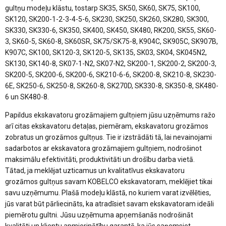
gultņu modeļu klāstu, tostarp SK35, SK50, SK60, SK75, SK100,
SK120, SK200-1-2-3-4-5-6, SK230, SK250, SK260, SK280, SK300,
SK330, SK330-6, SK350, SK400, SK450, SK480, RK200, SK55, SK60-
3, SK60-5, SK60-8, SK60SR, SK75/SK75-8, K904C, SK905C, SK907B,
K907C, SK100, SK120-3, SK120-5, SK135, SK03, SK04, SK045N2,
SK130, SK140-8, SK07-1-N2, SK07-N2, SK200-1, SK200-2, SK200-3,
SK200-5, SK200-6, SK200-6, SK210-6-6, SK200-8, SK210-8, SK230-
6E, SK250-6, SK250-8, SK260-8, SK270D, SK330-8, SK350-8, SK480-
6 un SK480-8.
Papildus ekskavatoru grozāmajiem gultņiem jūsu uzņēmums ražo
arī citas ekskavatoru detaļas, piemēram, ekskavatoru grozāmos
zobratus un grozāmos gultņus. Tie ir izstrādāti tā, lai nevainojami
sadarbotos ar ekskavatora grozāmajiem gultņiem, nodrošinot
maksimālu efektivitāti, produktivitāti un drošību darba vietā.
Tātad, ja meklējat uzticamus un kvalitatīvus ekskavatoru
grozāmos gultņus savam KOBELCO ekskavatoram, meklējiet tikai
savu uzņēmumu. Plašā modeļu klāstā, no kuriem varat izvēlēties,
jūs varat būt pārliecināts, ka atradīsiet savam ekskavatoram ideāli
piemērotu gultni. Jūsu uzņēmuma apņemšanās nodrošināt
kvalitāti un klientu apmierinātību garantē, ka jūs saņemsiet