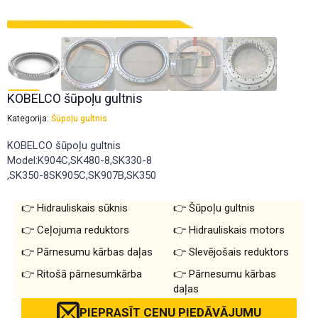
KOBELCO šūpoļu gultnis
Kategorija:
Šūpoļu gultnis
KOBELCO šūpoļu gultnis
Model:K904C,SK480-8,SK330-8
,SK350-8SK905C,SK907B,SK350
Hidrauliskais sūknis
Šūpoļu gultnis
Ceļojuma reduktors
Hidrauliskais motors
Pārnesumu kārbas daļas
Slevējošais reduktors
Ritošā pārnesumkārba
Pārnesumu kārbas
daļas
PIEPRASĪT CENU PIEDĀVĀJUMU