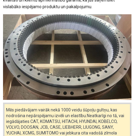
vislabāko iespējamo produktu un pakalpojumu.
Mēs piedāvājam vairāk nekā 1000 veidu šūpoļu gultņu, kas
nodrošina nepārspējamu izvēli un elastību.Neatkarīgi no tā, vai
iegādājaties CAT, KOMATSU, HITACHI, HYUNDAI, KOBELCO,
VOLVO, DOOSAN, JCB, CASE, LIEBHERR, LIUGONG, SANY,
YUCHAI, XCMG, SUMITOMO vai jebkura cita vadošā zīmola