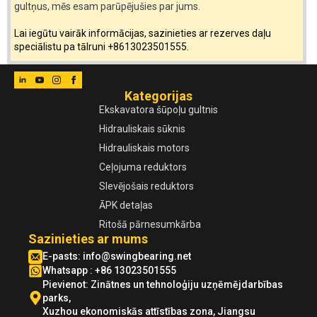
gultņus, mēs esam parūpējušies par jums.
Lai iegūtu vairāk informācijas, sazinieties ar rezerves daļu
speciālistu pa tālruni +8613023501555.
Kategorijas
Ekskavatora šūpoļu gultnis
Hidrauliskais sūknis
Hidrauliskais motors
Ceļojuma reduktors
Slevējošais reduktors
ĀPK detaļas
Ritošā pārnesumkārba
Sazinieties ar mums
E-pasts:
info@swingbearing.net
Whatsapp : +86 13023501555
Pievienot: Zinātnes un tehnoloģiju uzņēmējdarbības
parks,
Xuzhou ekonomiskās attīstības zona, Jiangsu