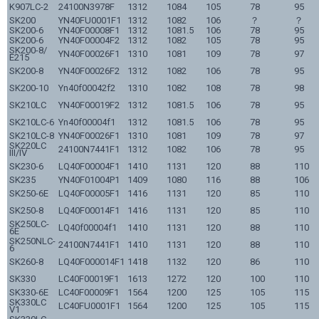
K907LC-2
24100N3978F
1312
1084
105
78
95
SK200
YN40FU0001F1
1312
1082
106
？
？
SK200-6
YN40F00008F1
1312
1081.5
106
78
95
SK200-6
YN40F00004F2
1312
1082
105
78
95
SK200-8/
YN40F00026F1
1310
1081
109
78
97
E215
SK200-8
YN40F00026F2
1312
1082
106
78
95
SK200-10
Yn40f00042f2
1310
1082
108
78
98
SK210LC
YN40F00019F2
1312
1081.5
106
78
95
SK210LC-6
Yn40f00004f1
1312
1081.5
106
78
95
SK210LC-8
YN40F00026F1
1310
1081
109
78
97
SK220LC
24100N7441F1
1312
1082
106
78
95
III/IV
SK230-6
LQ40F00004F1
1410
1131
120
88
110
SK235
YN40F01004P1
1409
1080
116
88
106
SK250-6E
LQ40F00005F1
1416
1131
120
85
110
SK250-8
LQ40F00014F1
1416
1131
120
85
110
SK250LC-
LQ40f00004f1
1410
1131
120
88
110
6E
SK250NLC-
24100N7441F1
1410
1131
120
88
110
6
SK260-8
LQ40F000014F1
1418
1132
120
86
110
SK330
LC40F00019F1
1613
1272
120
100
110
SK330-6E
LC40F00009F1
1564
1200
125
105
115
SK330LC
LC40FU0001F1
1564
1200
125
105
115
V1