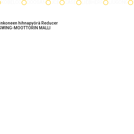
KOBELCO
DOOSAN
JCB
CASE
LIEBHERR
LIUGONG
inkoneen hihnapyörä Reducer
SWING-MOOTTORIN MALLI