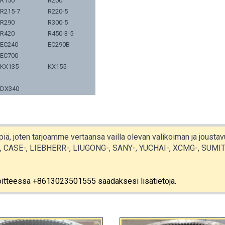
R150
R200
R215-7
R220-5
R290
R300-5
R420
R450-3-5
EC240
EC290B
EC700
KX135
KX155
DX340
yppiä, joten tarjoamme vertaansa vailla olevan valikoiman ja jous
CASE-, LIEBHERR-, LIUGONG-, SANY-, YUCHAI-, XCMG-, SUMITOM
osoitteessa +8613023501555 saadaksesi lisätietoja.