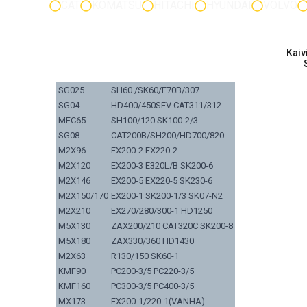
CAT
KOMATSU
HITACHI
HYUNDAI
VOLVO
Kaiv
SG025
SH60 /SK60/E70B/307
SG04
HD400/450SEV CAT311/312
MFC65
SH100/120 SK100-2/3
SG08
CAT200B/SH200/HD700/820
M2X96
EX200-2 EX220-2
M2X120
EX200-3 E320L/B SK200-6
M2X146
EX200-5 EX220-5 SK230-6
M2X150/170
EX200-1 SK200-1/3 SK07-N2
M2X210
EX270/280/300-1 HD1250
M5X130
ZAX200/210 CAT320C SK200-8
M5X180
ZAX330/360 HD1430
M2X63
R130/150 SK60-1
KMF90
PC200-3/5 PC220-3/5
KMF160
PC300-3/5 PC400-3/5
MX173
EX200-1/220-1(VANHA)