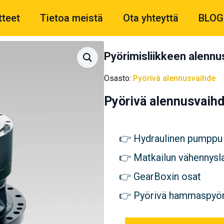
tteet
Tietoa meistä
Ota yhteyttä
BLOG
Pyörimisliikkeen alenn
Osasto:
Pyörivä alennusvaihde
Pyörivä alennusvaih
Hydraulinen pumppu
Matkailun vähennysla
GearBoxin osat
Pyörivä hammaspyö