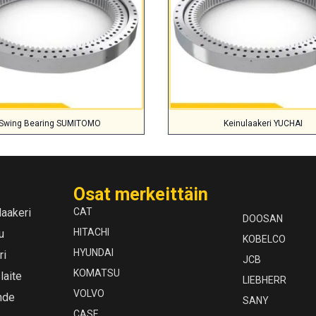
Swing Bearing SUMITOMO
Keinulaakeri YUCHAI
Osat merkeittäin
laakeri
CAT
DOOSAN
HITACHI
u
KOBELCO
HYUNDAI
ri
JCB
KOMATSU
laite
LIEBHERR
VOLVO
hde
SANY
CASE