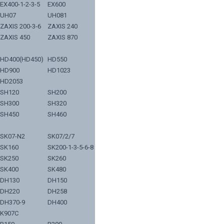
EX400-1-2-3-5
EX600
UH07
UH081
ZAXIS 200-3-6
ZAXIS 240
ZAXIS 450
ZAXIS 870
HD400(HD450)
HD550
HD900
HD1023
HD2053
SH120
SH200
SH300
SH320
SH450
SH460
SK07-N2
SK07/2/7
SK160
SK200-1-3-5-6-8
SK250
SK260
SK400
SK480
DH130
DH150
DH220
DH258
DH370-9
DH400
K907C