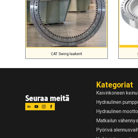
CAT Swing-laakerit
Kategoriat
Kaivinkoneen keinu
Seuraa meitä
Hydraulinen pumpp
Hydraulinen mootto
Matkailun vähennys
Pyörivä alennusvai