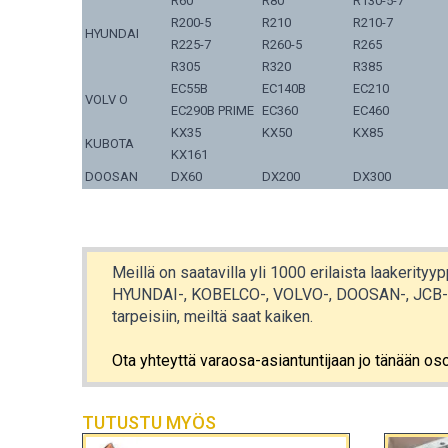
R60
R80
R130-5-7
R200-5
R210
R210-7
HYUNDAI
R225-7
R260-5
R265
R305
R320
R385
EC55B
EC140B
EC210
VOLV O
EC290B PRIME
EC360
EC460
KX35
KX50
KX85
KUBOTA
KX161
DOOSAN
DX60
DX200
DX300
Meillä on saatavilla yli 1000 erilaista laakerity
HYUNDAI-, KOBELCO-, VOLVO-, DOOSAN-, JCB-, 
tarpeisiin, meiltä saat kaiken.
Ota yhteyttä varaosa-asiantuntijaan jo tänään 
TUTUSTU MYÖS