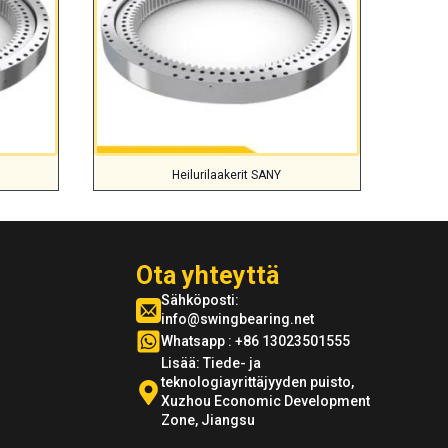
Heilurilaakerit SANY
Ota yhteyttä
Sähköposti:
info@swingbearing.net
Whatsapp : +86 13023501555
Lisää: Tiede- ja
teknologiayrittäjyyden puisto,
Xuzhou Economic Development
Zone, Jiangsu