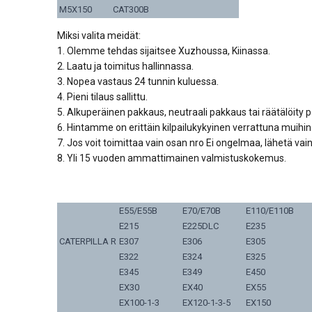
M5X150
CAT300B
Miksi valita meidät:
1. Olemme tehdas sijaitsee Xuzhoussa, Kiinassa.
2. Laatu ja toimitus hallinnassa.
3. Nopea vastaus 24 tunnin kuluessa.
4. Pieni tilaus sallittu.
5. Alkuperäinen pakkaus, neutraali pakkaus tai räätälöity 
6. Hintamme on erittäin kilpailukykyinen verrattuna muihin t
7. Jos voit toimittaa vain osan nro Ei ongelmaa, lähetä vai
8. Yli 15 vuoden ammattimainen valmistuskokemus.
E55/E55B
E70/E70B
E110/E110B
E215
E225DLC
E235
CATERPILLA R
E307
E306
E305
E322
E324
E325
E345
E349
E450
EX30
EX40
EX55
EX100-1-3
EX120-1-3-5
EX150