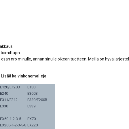
pakkaus.
oimittajiin.
n osan nro minulle, annan sinulle oikean tuotteen. Meillä on hyvä järjest
Lisää kaivinkonemalleja
E120/E120B
E180
E240
E300B
E311/E312
E320/E200B
E330
E339
EX60-1-2-3-5
EX70
EX200-1-2-3-5-8
EX220