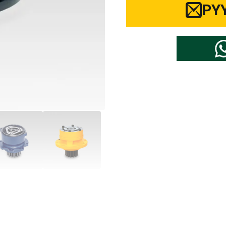
PY
Valitse kaivukoneen osien merkki