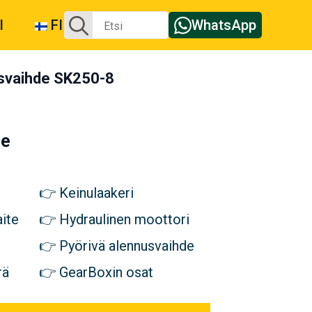
Etsi:
I
FI
WhatsApp
usvaihde SK250-8
de
Keinulaakeri
ite
Hydraulinen moottori
Pyörivä alennusvaihde
rä
GearBoxin osat