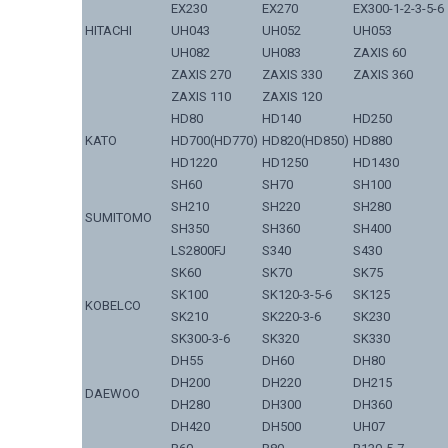
EX230
EX270
EX300-1-2-3-5-6
HITACHI
UH043
UH052
UH053
UH082
UH083
ZAXIS 60
ZAXIS 270
ZAXIS 330
ZAXIS 360
ZAXIS 110
ZAXIS 120
HD80
HD140
HD250
KATO
HD700(HD770)
HD820(HD850)
HD880
HD1220
HD1250
HD1430
SH60
SH70
SH100
SH210
SH220
SH280
SUMITOMO
SH350
SH360
SH400
LS2800FJ
S340
S430
SK60
SK70
SK75
SK100
SK120-3-5-6
SK125
KOBELCO
SK210
SK220-3-6
SK230
SK300-3-6
SK320
SK330
DH55
DH60
DH80
DH200
DH220
DH215
DAEWOO
DH280
DH300
DH360
DH420
DH500
UH07