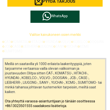
PYYDÄ TARJOUS
WhatsApp
Valitse kaivukoneen osien merkki
CAT
KOMATSU
HITACHI
HYUNDAI
VOLVO
KOBELCO
DOOSAN
JCB
CASE
LIEBHERR
LIUGONG
SANY
YUCHAI
XCMG
SUMITOMO
Meillä on saatavilla yli 1000 erilaista laakerityyppiä, joten
tarjoamme vertaansa vailla olevan valikoiman ja
joustavuuden.Olitpa sitten CAT-, KOMATSU-, HITACHI-,
HYUNDAI-, KOBELCO-, VOLVO-, DOOSAN-, JCB-, CASE-,
LIEBHERR-, LIUGONG-, SANY-, YUCHAI-, XCMG-, SUMITOMO- tai
minkä tahansa johtavan tuotemerkin tarpeisiin, meiltä saat
kaiken.
Ota yhteyttä varaosa-asiantuntijaan jo tänään osoitteessa
+8613023501555 saadaksesi lisätietoja.