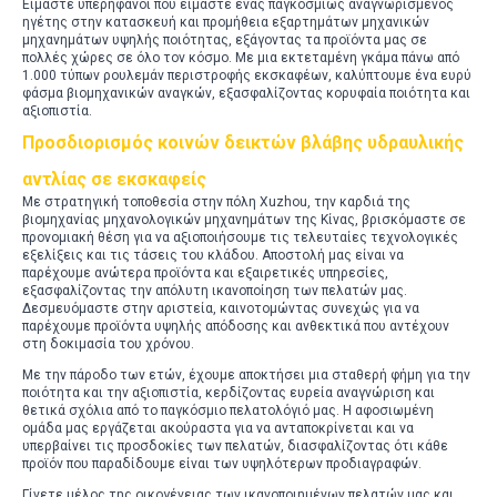
Είμαστε υπερήφανοι που είμαστε ένας παγκοσμίως αναγνωρισμένος
ηγέτης στην κατασκευή και προμήθεια εξαρτημάτων μηχανικών
μηχανημάτων υψηλής ποιότητας, εξάγοντας τα προϊόντα μας σε
πολλές χώρες σε όλο τον κόσμο. Με μια εκτεταμένη γκάμα πάνω από
1.000 τύπων ρουλεμάν περιστροφής εκσκαφέων, καλύπτουμε ένα ευρύ
φάσμα βιομηχανικών αναγκών, εξασφαλίζοντας κορυφαία ποιότητα και
αξιοπιστία.
Προσδιορισμός κοινών δεικτών βλάβης υδραυλικής
αντλίας σε εκσκαφείς
Με στρατηγική τοποθεσία στην πόλη Xuzhou, την καρδιά της
βιομηχανίας μηχανολογικών μηχανημάτων της Κίνας, βρισκόμαστε σε
προνομιακή θέση για να αξιοποιήσουμε τις τελευταίες τεχνολογικές
εξελίξεις και τις τάσεις του κλάδου. Αποστολή μας είναι να
παρέχουμε ανώτερα προϊόντα και εξαιρετικές υπηρεσίες,
εξασφαλίζοντας την απόλυτη ικανοποίηση των πελατών μας.
Δεσμευόμαστε στην αριστεία, καινοτομώντας συνεχώς για να
παρέχουμε προϊόντα υψηλής απόδοσης και ανθεκτικά που αντέχουν
στη δοκιμασία του χρόνου.
Με την πάροδο των ετών, έχουμε αποκτήσει μια σταθερή φήμη για την
ποιότητα και την αξιοπιστία, κερδίζοντας ευρεία αναγνώριση και
θετικά σχόλια από το παγκόσμιο πελατολόγιό μας. Η αφοσιωμένη
ομάδα μας εργάζεται ακούραστα για να ανταποκρίνεται και να
υπερβαίνει τις προσδοκίες των πελατών, διασφαλίζοντας ότι κάθε
προϊόν που παραδίδουμε είναι των υψηλότερων προδιαγραφών.
Γίνετε μέλος της οικογένειας των ικανοποιημένων πελατών μας και