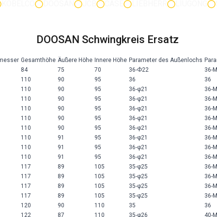
KOBELCO
DOOSAN
JCB
CASE
LIEBHERR
LIUGONG
DOOSAN Schwingkreis Ersatz
messer
Gesamthöhe
Äußere Höhe
Innere Höhe
Parameter des Außenlochs
Para
84
75
70
36-Ф22
36-
110
90
95
36
36
110
90
95
36-φ21
36-M
110
90
95
36-φ21
36-M
110
90
95
36-φ21
36-M
110
90
95
36-φ21
36-M
110
90
95
36-φ21
36-M
110
91
95
36-φ21
36-M
110
91
95
36-φ21
36-M
110
91
95
36-φ21
36-M
117
89
105
35-φ25
36-
117
89
105
35-φ25
36-
117
89
105
35-φ25
36-
117
89
105
35-φ25
36-
120
90
110
35
36
122
87
110
35-φ26
40-