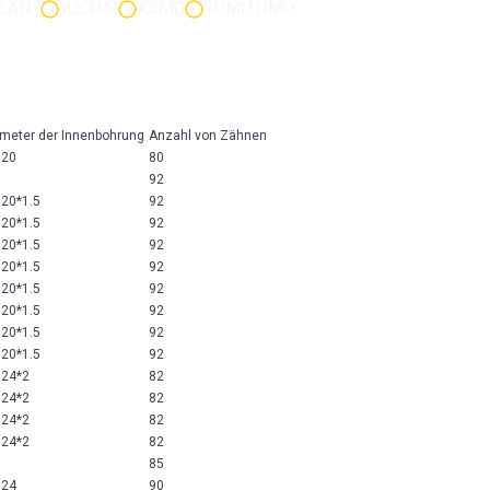
SANY
YUCHAI
XCMG
SUMITOMO
meter der Innenbohrung
Anzahl von Zähnen
M20
80
92
20*1.5
92
20*1.5
92
20*1.5
92
20*1.5
92
20*1.5
92
20*1.5
92
20*1.5
92
20*1.5
92
M24*2
82
M24*2
82
M24*2
82
M24*2
82
85
M24
90