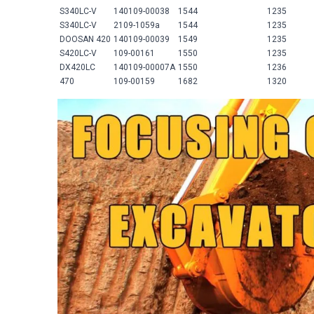
S340LC-V
140109-00038
1544
1235
S340LC-V
2109-1059a
1544
1235
DOOSAN 420
140109-00039
1549
1235
S420LC-V
109-00161
1550
1235
DX420LC
140109-00007A
1550
1236
470
109-00159
1682
1320