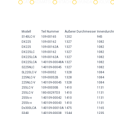
CAT
KOMATSU
HITACHI
HYUNDAI
VOLVO
Modell
Teil Nummer
Äußerer Durchmesser
Innendurch
S140LC-V
109-00165
1202
945
DX225
109-00162
1327
1082
DX225
109-00162A
1327
1082
DX225LC
109-00162
1327
1082
DX225LCA
109-00162A
1327
1082
DX225LCA
140109-00048A
1327
1082
S225NLC
140109-00045
1327
1082
SL220LC-V
109-00052
1328
1084
225NLC-V
109-00052B
1328
1084
225NLC-V
140109-00045
1328
1084
255LC-V
109-00030B
1410
1131
255LC-V
180-00297D3
1410
1131
255lc-v
140109-00042
1410
1131
255lc-v
140109-00043
1410
1131
Dx300LCA
140109-00010A
1475
1165
S340
140109-00038
1544
1235