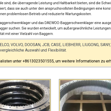
le sind, die überragende Leistung und Haltbarkeit bieten, sind die S
uiert, dass sie auch unter den anspruchsvollsten Bedingungen eine kons
einen problemlosen Betrieb und reduzierte Wartungskosten.
ggerschwenklager und das DAEWOO-Baggerschwenklager eine ausgeze
agger suchen. Sie wurden entwickelt, um außergewöhnliche Leistungen z
tät mit einer Vielzahl von Baggern.
ELCO, VOLVO, DOOSAN, JCB, CASE, LIEBHERR, LIUGONG, SANY,
ergleichliche Auswahl und Flexibilität.
alisten unter +8613023501555, um weitere Informationen zu erh