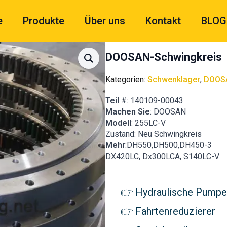
e
Produkte
Über uns
Kontakt
BLOG
DOOSAN-Schwingkreis
Kategorien:
Schwenklager
,
DOOSA
Teil
#: 140109-00043
Machen Sie
: DOOSAN
Modell
: 255LC-V
Zustand: Neu Schwingkreis
Mehr
:DH550,DH500,DH450-3
DX420LC, Dx300LCA, S140LC-V
Hydraulische Pumpe
Fahrtenreduzierer