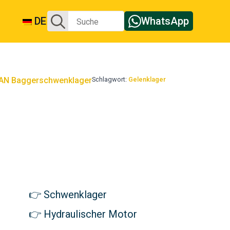
Suche
DE
WhatsApp
nach:
N Baggerschwenklager
Schlagwort:
Gelenklager
Schwenklager
Hydraulischer Motor