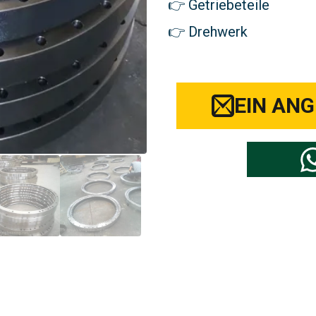
Getriebeteile
Drehwerk
EIN AN
hlen Sie Ihre Marke von Baggertei