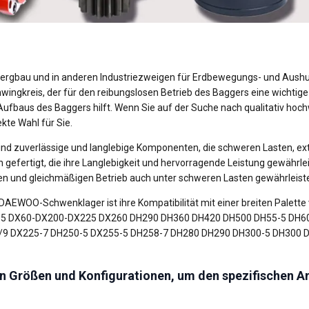
Bergbau und in anderen Industriezweigen für Erdbewegungs- und Aush
gkreis, der für den reibungslosen Betrieb des Baggers eine wichtige R
Aufbaus des Baggers hilft. Wenn Sie auf der Suche nach qualitativ hoch
e Wahl für Sie.
d zuverlässige und langlebige Komponenten, die schweren Lasten,
gefertigt, die ihre Langlebigkeit und hervorragende Leistung gewährleis
en und gleichmäßigen Betrieb auch unter schweren Lasten gewährleist
EWOO-Schwenklager ist ihre Kompatibilität mit einer breiten Palet
-5 DX60-DX200-DX225 DX260 DH290 DH360 DH420 DH500 DH55-5 DH6
/9 DX225-7 DH250-5 DX255-5 DH258-7 DH280 DH290 DH300-5 DH300 
en Größen und Konfigurationen, um den spezifischen A