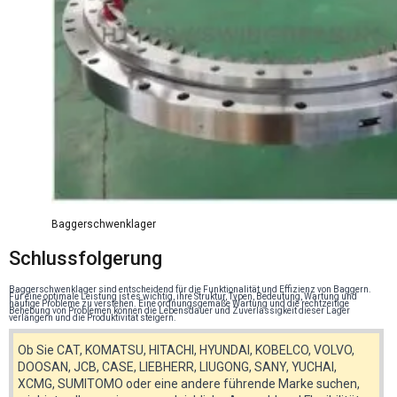
Baggerschwenklager
Schlussfolgerung
Baggerschwenklager sind entscheidend für die Funktionalität und Effizienz von Baggern.
Für eine optimale Leistung ist es wichtig, ihre Struktur, Typen, Bedeutung, Wartung und
häufige Probleme zu verstehen. Eine ordnungsgemäße Wartung und die rechtzeitige
Behebung von Problemen können die Lebensdauer und Zuverlässigkeit dieser Lager
verlängern und die Produktivität steigern.
Ob Sie CAT, KOMATSU, HITACHI, HYUNDAI, KOBELCO, VOLVO,
DOOSAN, JCB, CASE, LIEBHERR, LIUGONG, SANY, YUCHAI,
XCMG, SUMITOMO oder eine andere führende Marke suchen,