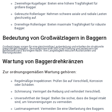
Zweireihige Kugellager: Bieten eine höhere Tragfähigkeit für
größere Bagger.
Gekreuzte Rollenlager: Nehmen schwere axiale und radiale Lasten
gleichzeitig auf.
Dreireihige Rollenlager: Bieten maximale Tragfähigkeit für robuste
Bagger.
Bedeutung von Großwälzlagern in Baggern
Großwälzlager sorgen für eine gleichmäßige Lastverteilung und erhalten die strukturelle
Integrität des Baggers. Sie ermöglichen eine 360-Grad-Drehung und verbessern die
Betriebseffizienz auf engem Raum. Ihre Langlebigkeit reduziert Ausfallzeiten und
Wartungskosten.
Wartung von Baggerdrehkränzen
Zur ordnungsgemäßen Wartung gehören:
Regelmäßige Inspektionen: Prüfen Sie auf Verschleiß, Korrosion
oder Schäden.
Schmierung: Verringert die Reibung und verhindert Verschleiß.
Unversehrtheit der Siegel: Stellen Sie sicher, dass die Siegel intakt
sind, um Verunreinigungen zu vermeiden.
Lastmanagement: Vermeiden Sie eine Überlastung des Baggers.