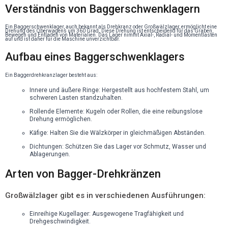
Verständnis von Baggerschwenklagern
Ein Baggerschwenklager, auch bekannt als Drehkranz oder Großwälzlager, ermöglicht eine
Drehung des Oberwagens um 360 Grad. Diese Drehung ist entscheidend für das Graben,
Bewegen und Entladen von Materialien. Das Lager nimmt Axial-, Radial- und Momentlasten
auf und ist daher für die Maschine unverzichtbar.
Aufbau eines Baggerschwenklagers
Ein Baggerdrehkranzlager besteht aus:
Innere und äußere Ringe: Hergestellt aus hochfestem Stahl, um
schweren Lasten standzuhalten.
Rollende Elemente: Kugeln oder Rollen, die eine reibungslose
Drehung ermöglichen.
Käfige: Halten Sie die Wälzkörper in gleichmäßigen Abständen.
Dichtungen: Schützen Sie das Lager vor Schmutz, Wasser und
Ablagerungen.
Arten von Bagger-Drehkränzen
Großwälzlager gibt es in verschiedenen Ausführungen:
Einreihige Kugellager: Ausgewogene Tragfähigkeit und
Drehgeschwindigkeit.