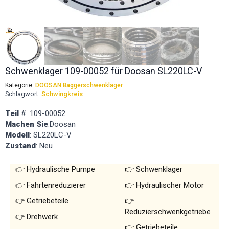
Schwenklager 109-00052 für Doosan SL220LC-V
Kategorie:
DOOSAN Baggerschwenklager
Schlagwort:
Schwingkreis
Teil
#: 109-00052
Machen Sie
:Doosan
Modell
: SL220LC-V
Zustand
: Neu
Hydraulische Pumpe
Schwenklager
Fahrtenreduzierer
Hydraulischer Motor
Getriebeteile
Reduzierschwenkgetriebe
Drehwerk
Getriebeteile