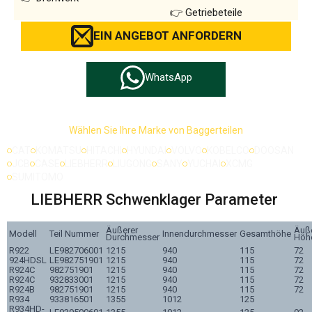
Getriebeteile
EIN ANGEBOT ANFORDERN
WhatsApp
Wählen Sie Ihre Marke von Baggerteilen
CAT
KOMATSU
HITACHI
HYUNDAI
VOLVO
KOBELCO
DOOSAN
JCB
CASE
LIEBHERR
LIUGONG
SANY
YUCHAI
XCMG
SUMITOMO
LIEBHERR Schwenklager Parameter
Äußerer
Äuß
Modell
Teil Nummer
Innendurchmesser
Gesamthöhe
Durchmesser
Höh
R922
LE982706001
1215
940
115
72
924HDSL
LE982751901
1215
940
115
72
R924C
982751901
1215
940
115
72
R924C
932833001
1215
940
115
72
R924B
982751901
1215
940
115
72
R934
933816501
1355
1012
125
R934HD-