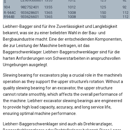
LE939500601
1355
1012
125
92
S
934
982752401
1355
1012
125
92
R-944C
933628601
1365
1008
150
112
R944B
933626601
1365
1008
150
112
Liebherr-Bagger sind für ihre Zuverlässigkeit und Langlebigkeit
bekannt, was sie zu einer beliebten Wahl in der Bau- und
Bergbauindustrie macht. Eine der entscheidenden Komponenten,
die zur Leistung der Maschine beitragen, ist das
Baggerschwenklager. Liebherr-Baggerschwenklager sind für die
harten Anforderungen von Schwerstarbeiten in anspruchsvollen
Umgebungen ausgelegt.
Slewing bearing for excavators play a crucial role in the machine’s
operation as they support the upper structure’s rotation. Without a
quality slewing bearing for an excavator, the upper structure
cannot rotate smoothly, which affects the overall performance of
the machine. Liebherr excavator slewing bearings are engineered
to provide high load capacity, accuracy, and long service life,
ensuring optimal machine performance.
Liebherr-Baggerschwenklager sind auch als Drehkranzlager,