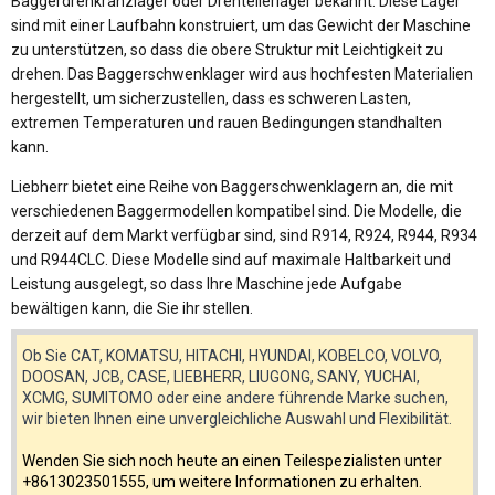
Baggerdrehkranzlager oder Drehtellerlager bekannt. Diese Lager
sind mit einer Laufbahn konstruiert, um das Gewicht der Maschine
zu unterstützen, so dass die obere Struktur mit Leichtigkeit zu
drehen. Das Baggerschwenklager wird aus hochfesten Materialien
hergestellt, um sicherzustellen, dass es schweren Lasten,
extremen Temperaturen und rauen Bedingungen standhalten
kann.
Liebherr bietet eine Reihe von Baggerschwenklagern an, die mit
verschiedenen Baggermodellen kompatibel sind. Die Modelle, die
derzeit auf dem Markt verfügbar sind, sind R914, R924, R944, R934
und R944CLC. Diese Modelle sind auf maximale Haltbarkeit und
Leistung ausgelegt, so dass Ihre Maschine jede Aufgabe
bewältigen kann, die Sie ihr stellen.
Ob Sie CAT, KOMATSU, HITACHI, HYUNDAI, KOBELCO, VOLVO,
DOOSAN, JCB, CASE, LIEBHERR, LIUGONG, SANY, YUCHAI,
XCMG, SUMITOMO oder eine andere führende Marke suchen,
wir bieten Ihnen eine unvergleichliche Auswahl und Flexibilität.
Wenden Sie sich noch heute an einen Teilespezialisten unter
+8613023501555, um weitere Informationen zu erhalten.