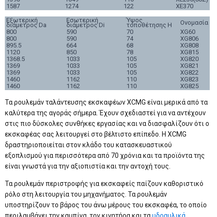
1587
1274
122
XE370
Εξωτερική
Εσωτερική
Ύψος
Ονομασία
διάμετρος Da
διάμετρος Di
τοποθέτησης H
800
590
70
XG60
800
590
74
XG806
895.5
664
68
XG808
1120
850
78
XG815
1368.5
1033
105
XG820
1369
1033
105
XG821
1369
1033
105
XG822
1460
1162
110
XG823
1460
1162
110
XG825
Τα ρουλεμάν ταλάντευσης εκσκαφέων XCMG είναι μερικά από τα
καλύτερα της αγοράς σήμερα. Έχουν σχεδιαστεί για να αντέχουν
στις πιο δύσκολες συνθήκες εργασίας και να διασφαλίζουν ότι ο
εκσκαφέας σας λειτουργεί στο βέλτιστο επίπεδο. Η XCMG
δραστηριοποιείται στον κλάδο του κατασκευαστικού
εξοπλισμού για περισσότερα από 70 χρόνια και τα προϊόντα της
είναι γνωστά για την αξιοπιστία και την αντοχή τους.
Τα ρουλεμάν περιστροφής για εκσκαφείς παίζουν καθοριστικό
ρόλο στη λειτουργία του μηχανήματος. Τα ρουλεμάν
υποστηρίζουν το βάρος του άνω μέρους του εκσκαφέα, το οποίο
περιλαμβάνει την καμπίνα, τον κινητήρα και τα
υδραυλικά