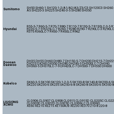
SH50 SH60-1 SH120-1-2/A1/A2/A3/Z3/C3 SH120C3 SH260 
Sumitomo
A5 SH220-3 SH225 SH240-3-5 SH280 SH350
R55-5-7 R60-5-7 R70-7 R80-7 R110-7 R130-5-7 R130LC-3-5 R
Hyundai
R220-5-7-9 R225LC-7 R260-7 R280 R290-7 R290LC-3 R290L
R375 R360LC-7 R450-7 R450LC R962
DH35 DH55 DH60 DH80-7 DH150-5-7 DH200 DH215-7 DH220
Doosan
DX225 DX260 DX300 DH280 DH290-5 DH300LC-7 DH340
Daewoo
DH360-5 DH370LC-7-9 DH420LC-7 DH500-7 DH550 DH600
SK60-3-5 SK100 SK120-1-2-3-5 SK130-8 SK140-8 SK200-6 S
Kobelco
SK220 SK230-6 SK235 SK250-6-8 SK260-8 SK330-6 SK350-8
CLG906 CLG907 CLG908 CLG915 CLG915D CLG205C CLG22
LIUGONG
CLG920D CLG922D CLG925D CLG936LC CLG936D
XCMG
XE60 XE210 XE215 XE150A/B XE230 XE370 210-8 220-8