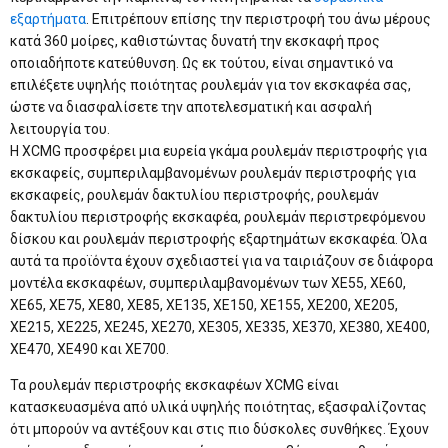
εξαρτήματα
. Επιτρέπουν επίσης την περιστροφή του άνω μέρους
κατά 360 μοίρες, καθιστώντας δυνατή την εκσκαφή προς
οποιαδήποτε κατεύθυνση. Ως εκ τούτου, είναι σημαντικό να
επιλέξετε υψηλής ποιότητας ρουλεμάν για τον εκσκαφέα σας,
ώστε να διασφαλίσετε την αποτελεσματική και ασφαλή
λειτουργία του.
Η XCMG προσφέρει μια ευρεία γκάμα ρουλεμάν περιστροφής για
εκσκαφείς, συμπεριλαμβανομένων ρουλεμάν περιστροφής για
εκσκαφείς, ρουλεμάν δακτυλίου περιστροφής, ρουλεμάν
δακτυλίου περιστροφής εκσκαφέα, ρουλεμάν περιστρεφόμενου
δίσκου και ρουλεμάν περιστροφής εξαρτημάτων εκσκαφέα. Όλα
αυτά τα προϊόντα έχουν σχεδιαστεί για να ταιριάζουν σε διάφορα
μοντέλα εκσκαφέων, συμπεριλαμβανομένων των XE55, XE60,
XE65, XE75, XE80, XE85, XE135, XE150, XE155, XE200, XE205,
XE215, XE225, XE245, XE270, XE305, XE335, XE370, XE380, XE400,
XE470, XE490 και XE700.
Τα ρουλεμάν περιστροφής εκσκαφέων XCMG είναι
κατασκευασμένα από υλικά υψηλής ποιότητας, εξασφαλίζοντας
ότι μπορούν να αντέξουν και στις πιο δύσκολες συνθήκες. Έχουν