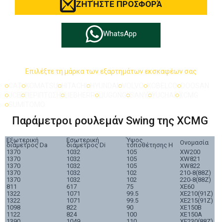
ΖΗΤΉΣΤΕ ΠΡΟΣΦΟΡΆ
WhatsApp
Επιλέξτε τη μάρκα των εξαρτημάτων εκσκαφέων σας
CAT
KOMATSU
HITACHI
HYUNDAI
VOLVO
KOBELCO
DOOSAN
JCB
ΠΕΡΙΠΤΩΣΗ
LIEBHERR
LIUGONG
SANY
YUCHAI
XCMG
SUMITOMO
Παράμετροι ρουλεμάν Swing της XCMG
Εξωτερική
Εσωτερική
Ύψος
Ονομασία
διάμετρος Da
διάμετρος Di
τοποθέτησης H
1370
1032
105
XW200
1370
1032
105
XW821
1370
1032
105
XW822
1370
1032
102
210-8(88Z)
1370
1032
102
220-8(88Z)
811
617
75
XE60
1322
1071
99.5
XE210(91Z)
1322
1071
99.5
XE215(91Z)
1098
822
90
XE150B
1122
824
100
XE150A
1390
1049
110
XE230(88Z)