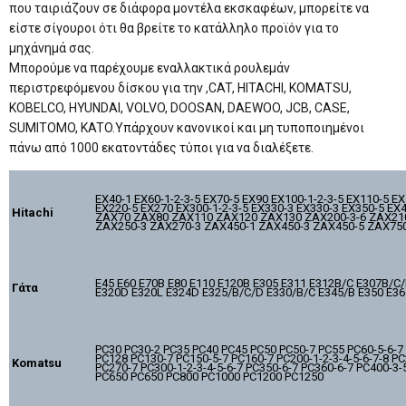
που ταιριάζουν σε διάφορα μοντέλα εκσκαφέων, μπορείτε να
είστε σίγουροι ότι θα βρείτε το κατάλληλο προϊόν για το
μηχάνημά σας.
Μπορούμε να παρέχουμε εναλλακτικά ρουλεμάν
περιστρεφόμενου δίσκου για την ,CAT, HITACHI, KOMATSU,
KOBELCO, HYUNDAI, VOLVO, DOOSAN, DAEWOO, JCB, CASE,
SUMITOMO, KATO.Υπάρχουν κανονικοί και μη τυποποιημένοι
πάνω από 1000 εκατοντάδες τύποι για να διαλέξετε.
EX40-1 EX60-1-2-3-5 EX70-5 EX90 EX100-1-2-3-5 EX110-5 EX
EX220-5 EX270 EX300-1-2-3-5 EX330-3 EX330-3 EX350-5 EX
Hitachi
ZAX70 ZAX80 ZAX110 ZAX120 ZAX130 ZAX200-3-6 ZAX21
ZAX250-3 ZAX270-3 ZAX450-1 ZAX450-3 ZAX450-5 ZAX75
E45 E60 E70B E80 E110 E120B E305 E311 E312B/C E307B/C
Γάτα
E320D E320L E324D E325/B/C/D E330/B/C E345/B E350 E36
PC30 PC30-2 PC35 PC40 PC45 PC50 PC50-7 PC55 PC60-5-6-7
PC128 PC130-7 PC150-5-7 PC160-7 PC200-1-2-3-4-5-6-7-8 P
Komatsu
PC270-7 PC300-1-2-3-4-5-6-7 PC350-6-7 PC360-6-7 PC400-3-
PC650 PC650 PC800 PC1000 PC1200 PC1250