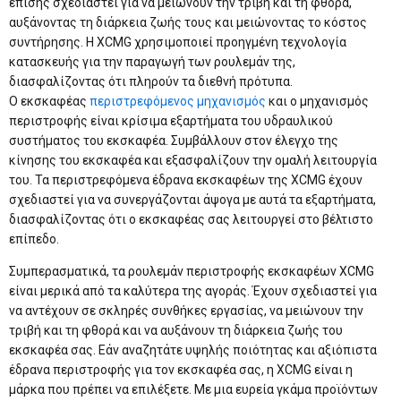
επίσης σχεδιαστεί για να μειώνουν την τριβή και τη φθορά,
αυξάνοντας τη διάρκεια ζωής τους και μειώνοντας το κόστος
συντήρησης. Η XCMG χρησιμοποιεί προηγμένη τεχνολογία
κατασκευής για την παραγωγή των ρουλεμάν της,
διασφαλίζοντας ότι πληρούν τα διεθνή πρότυπα.
Ο εκσκαφέας
περιστρεφόμενος μηχανισμός
και ο μηχανισμός
περιστροφής είναι κρίσιμα εξαρτήματα του υδραυλικού
συστήματος του εκσκαφέα. Συμβάλλουν στον έλεγχο της
κίνησης του εκσκαφέα και εξασφαλίζουν την ομαλή λειτουργία
του. Τα περιστρεφόμενα έδρανα εκσκαφέων της XCMG έχουν
σχεδιαστεί για να συνεργάζονται άψογα με αυτά τα εξαρτήματα,
διασφαλίζοντας ότι ο εκσκαφέας σας λειτουργεί στο βέλτιστο
επίπεδο.
Συμπερασματικά, τα ρουλεμάν περιστροφής εκσκαφέων XCMG
είναι μερικά από τα καλύτερα της αγοράς. Έχουν σχεδιαστεί για
να αντέχουν σε σκληρές συνθήκες εργασίας, να μειώνουν την
τριβή και τη φθορά και να αυξάνουν τη διάρκεια ζωής του
εκσκαφέα σας. Εάν αναζητάτε υψηλής ποιότητας και αξιόπιστα
έδρανα περιστροφής για τον εκσκαφέα σας, η XCMG είναι η
μάρκα που πρέπει να επιλέξετε. Με μια ευρεία γκάμα προϊόντων