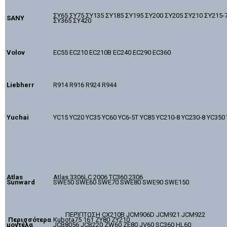
ΣΥ65 ΣΥ75 ΣΥ135 ΣΥ185 ΣΥ195 ΣΥ200 ΣΥ205 ΣΥ210 ΣΥ215-7
SANY
ΣΥ365 ΣΥ420
Volov
EC55 EC210 EC210B EC240 EC290 EC360
Liebherr
R914 R916 R924 R944
Yuchai
YC15 YC20 YC35 YC60 YC6-5T YC85 YC210-8 YC230-8 YC350
Atlas
Atlas 3306LC 2006 TC360 2306
Sunward
SWE50 SWE60 SWE70 SWE80 SWE90 SWE150
ΠΕΡΊΠΤΩΣΗ CX210B JCM906D JCM921 JCM922
Περισσότερα
Kubota75 161 ZY80 ZY210
μοντέλα
JCB8056 JCB220 ZW60 ZE80 JV60 SC360 HL60