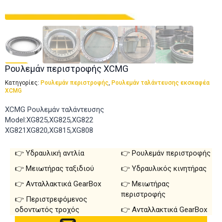
Ρουλεμάν περιστροφής XCMG
Κατηγορίες:
Ρουλεμάν περιστροφής
,
Ρουλεμάν ταλάντευσης εκσκαφέα
XCMG
XCMG Ρουλεμάν ταλάντευσης
Model:XG825,XG825,XG822
XG821XG820,XG815,XG808
Υδραυλική αντλία
Ρουλεμάν περιστροφής
Μειωτήρας ταξιδιού
Υδραυλικός κινητήρας
Ανταλλακτικά GearBox
Μειωτήρας
περιστροφής
Περιστρεφόμενος
οδοντωτός τροχός
Ανταλλακτικά GearBox