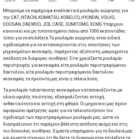
ZX870
6023643
2037
1595
160
148
136
Μπορούμε να παρέχουμε εναλλακτικά ρουλεμάν αιώρησης για
την CAT, HITACHI, KOMATSU, KOBELCO, HYUNDAI, VOLVO,
DOOSAN, DAEWOO, JCB, CASE, SUMITOMO, XCMG.Υπάρχουν
κανονικοί και μη τυποποιημένοι πάνω από 1000 εκατοντάδες
τύποι για να επιλέξετε.Τα ρουλεμάν αιώρησης είναι ειδικά
σχεδιασμένα για να ανταποκρίνονται στις απαιτήσεις των
μηχανημάτων εκσκαφής, παρέχοντας αξιόπιστη, μακροχρόνια
απόδοση σε διάφορες συνθήκες. Είτε χρειάζεστε ρουλεμάν
περιστροφής για εκσκαφέα, είτε ρουλεμάν περιστρεφόμενου
δακτυλίου, είτε ρουλεμάν περιστρεφόμενου δακτυλίου
εκσκαφέα, τα προϊόντα μας είναι η τέλεια λύση.
Τα ρουλεμάν ταλάντευσης εκσκαφέων κατασκευάζονται με
υλικά υψηλής ποιότητας, εξασφαλίζοντας αντοχή,
ανθεκτικότητα και αντοχή στη φθορά. Οι μηχανικοί μας έχουν
αφιερώσει αμέτρητες ώρες για να τελειοποιήσουν τον
σχεδιασμό των περιστρεφόμενων ρουλεμάν μας, ώστε να
διασφαλίσουν ότι παρέχουν βέλτιστη απόδοση ακόμη και στις
πιο δύσκολες συνθήκες. Είμαστε υπερήφανοι για τη δουλειά μας
και είμαστε σίγουροι ότι θα δείτε τη διαφορά όταν επιλέξετε τα