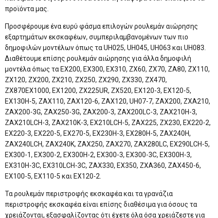
προϊόντα μας.
Προσφέρουμε ένα ευρύ φάσμα επιλογών ρουλεμάν αιώρησης
εξαρτημάτων εκσκαφέων, συμπεριλαμβανομένων των πιο
δημοφιλών μοντέλων όπως τα UH025, UH045, UH063 και UH083.
Διαθέτουμε επίσης ρουλεμάν αιώρησης για άλλα δημοφιλή
μοντέλα όπως τα EX200, EX300, EX310, ZX60, ZX70, ZA80, ZX110,
ZX120, ZX200, ZX210, ZX250, ZX290, ZX330, ZX470,
ZX870EX1000, EX1200, ZX225UR, ZX520, EX120-3, EX120-5,
EX130H-5, ZAX110, ZAX120-6, ZAX120, UH07-7, ZAX200, ZXA210,
ZAX200-3G, ZAX250-3G, ZAX200-3, ZAX200LC-3, ZAX210H-3,
ZAX210LCH-3, ZAX210K-3, EX210LCH-5, ZAX225, ZX230, EX220-2,
EX220-3, EX220-5, EX270-5, EX230H-3, EX280H-5, ZAX240H,
ZAX240LCH, ZAX240K, ZAX250, ZAX270, ZAX280LC, EX290LCH-5,
EX300-1, EX300-2, EX300H-2, EX300-3, EX300-3C, EX300H-3,
EX310H-3C, EX310LCH-3C, ZAX330, EX350, ZXA360, ZAX450-6,
EX100-5, EX110-5 και EX120-2.
Τα ρουλεμάν περιστροφής εκσκαφέα και τα γρανάζια
περιστροφής εκσκαφέα είναι επίσης διαθέσιμα για όσους τα
χρειάζονται, εξασφαλίζοντας ότι έχετε όλα όσα χρειάζεστε για