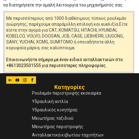
να διατηρήσετε την ομαλή λειτουργία του μηχανήματός σας.
Με περισσότερους από 1000 διαθέσιμους τύπους ρουλεμάν
αιώρησης, παρέχουμε απαράμιλλη επιλογή και ευελιξία.Είτε
είστε στην αγορά για CAT, KOMATSU, HITACHI, HYUNDAI,
KOBELCO, VOLVO, DOOSAN, JCB, CASE, LIEBHERR, LIUGONG,
SANY, YUCHAI, XCMG, SUMITOMO ή οποιαδήποτε άλλη
κορυφαία μάρκα, σας καλύπτουμε.
Επικοινωνήστε σήμερα με έναν ειδικό ανταλλακτικών στο
+8613023501555 για περισσότερες πληροφορίες.
Κατηγορίες
Ρουλεμάν περιστροφής εκσκαφέα
Υδραυλική αντλία
Υδραυλικός κινητήρας
Μειωτήρας ταξιδιού
Μειωτήρας περιστροφής
Ανταλλακτικά κιβωτίου ταχυτήτων