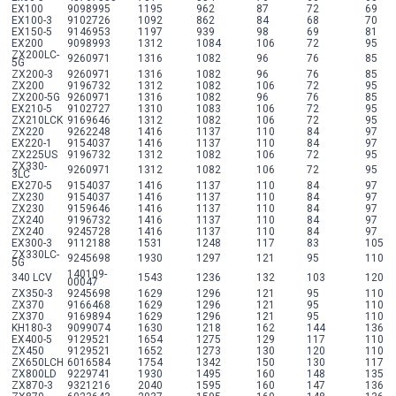
EX100
9098995
1195
962
87
72
69
EX100-3
9102726
1092
862
84
68
70
EX150-5
9146953
1197
939
98
69
81
EX200
9098993
1312
1084
106
72
95
ZX200LC-
9260971
1316
1082
96
76
85
5G
ZX200-3
9260971
1316
1082
96
76
85
ZX200
9196732
1312
1082
106
72
95
ZX200-5G
9260971
1316
1082
96
76
85
EX210-5
9102727
1310
1083
106
72
95
ZX210LCK
9169646
1312
1082
106
72
95
ZX220
9262248
1416
1137
110
84
97
EX220-1
9154037
1416
1137
110
84
97
ZX225US
9196732
1312
1082
106
72
95
ZX330-
9260971
1312
1082
106
72
95
3LC
EX270-5
9154037
1416
1137
110
84
97
ZX230
9154037
1416
1137
110
84
97
ZX230
9159646
1416
1137
110
84
97
ZX240
9196732
1416
1137
110
84
97
ZX240
9245728
1416
1137
110
84
97
EX300-3
9112188
1531
1248
117
83
105
ZX330LC-
9245698
1930
1297
121
95
110
5G
140109-
340 LCV
1543
1236
132
103
120
00047
ZX350-3
9245698
1629
1296
121
95
110
ZX370
9166468
1629
1296
121
95
110
ZX370
9169894
1629
1296
121
95
110
KH180-3
9099074
1630
1218
162
144
136
EX400-5
9129521
1654
1275
129
117
110
ZX450
9129521
1652
1273
130
120
110
ZX650LCH
6016584
1754
1342
150
130
117
ZX800LD
9229741
1930
1495
160
148
135
ZX870-3
9321216
2040
1595
160
147
136