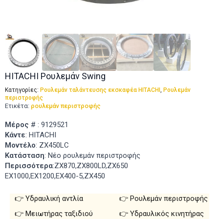
HITACHI Ρουλεμάν Swing
Κατηγορίες:
Ρουλεμάν ταλάντευσης εκσκαφέα HITACHI
,
Ρουλεμάν
περιστροφής
Ετικέτα:
ρουλεμάν περιστροφής
Μέρος
# : 9129521
Κάντε
: HITACHI
Μοντέλο
: ZX450LC
Κατάσταση
: Νέο ρουλεμάν περιστροφής
Περισσότερα
:ZX870,ZX800LD,ZX650
EX1000,EX1200,EX400-5,ZX450
Υδραυλική αντλία
Ρουλεμάν περιστροφής
Μειωτήρας ταξιδιού
Υδραυλικός κινητήρας