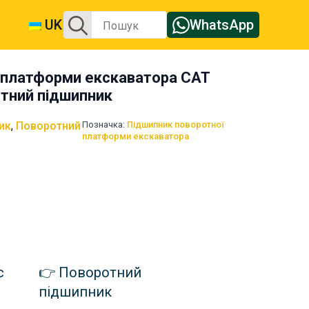
Шукайте:
UK
WhatsApp
 платформи екскаватора CAT
тний підшипник
ик
,
Поворотний
Позначка:
Підшипник поворотної
платформи екскаватора
с
Поворотний
підшипник