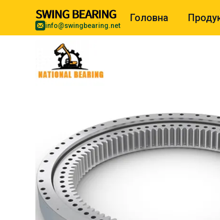
Головна
Проду
info@swingbearing.net