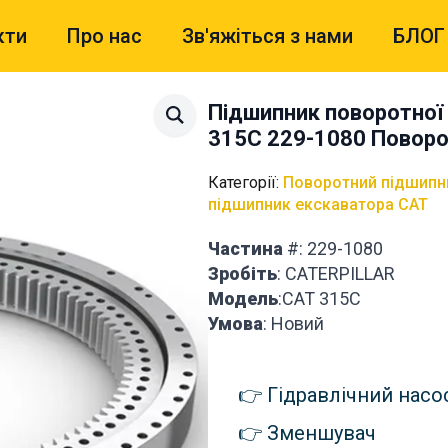
кти
Про нас
Зв'яжіться з нами
БЛОГ
Підшипник поворотної
315C 229-1080 Поворо
Категорії:
Поворотний підшипн
підшипник екскаватора CAT
Частина
#: 229-1080
Зробіть
: CATERPILLAR
Модель
:CAT 315C
Умова
: Новий
Гідравлічний насо
Зменшувач