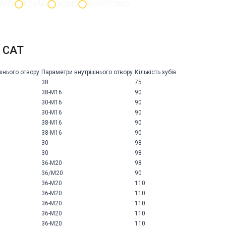
ANY
ЮЧАЙ
XCMG
SUMITOMO
 CAT
шнього отвору
Параметри внутрішнього отвору
Кількість зубів
38
75
38-M16
90
30-M16
90
30-M16
90
38-M16
90
38-M16
90
30
98
30
98
36-M20
98
36/M20
90
36-M20
110
36-M20
110
36-M20
110
36-M20
110
36-M20
110