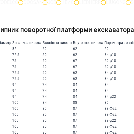
KOBELCO
DOOSAN
JCB
КЕЙС
LIEBHERR
LIUGONG
S
ипник поворотної платформи екскаватора
діаметр
Загальна висота
Зовнішня висота
Внутрішня висота
Параметри зовні
82
62
62
29
72.5
50
62
34-φ18
75
60
67
29-φ18
75
60
67
29-φ18
72.5
50
62
34-φ18
72.5
50
62
34-φ18
94
74
84
34
94
74
84
34
94
74
84
34-φ22
106
84
88
36
100
85
87
33-Ф22
100
85
87
33-Ф22
100
85
87
33-φ22
100
85
87
33-Ф22
100
85
87
33-Ф22