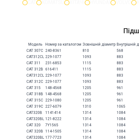
CAT
KOMATSU
ХІТАЧІ
HYUNDAI
VOLVO
Підш
Модель
Номер за каталогом
Зовнішній діаметр
Внутрішній 
CAT 307C
240-8361
810
568
CAT312CL
229-1077
1093
883
CAT 311
231-6853
1115
883
CAT 312B
616411
1115
883
CAT312CL
229-1077
1093
883
CAT 312C
229-1077
1093
883
CAT 315
148-4568
1205
961
CAT 318B
148-4568
1205
961
CAT 315C
229-1080
1205
961
CAT 319C
227-6079
1310
1065
CAT320B
1141414
1314
1084
CAT320BL
121-8222
1314
1084
CAT 320
7Y1565
1314
1084
CAT 320B
114-1505
1314
1084
CAT320BL
177-7723
1314
1084