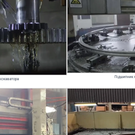
Підшипник 
кскаватора