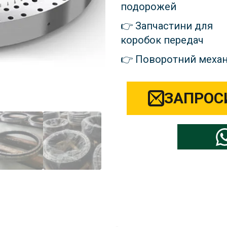
подорожей
Запчастини для
коробок передач
Поворотний механ
ЗАПРОС
ь свою марку запчастин для екс