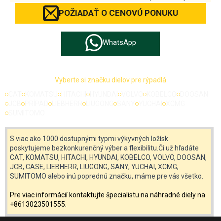
POŽIADAŤ O CENOVÚ PONUKU
WhatsApp
Vyberte si značku dielov pre rýpadlá
CAT
KOMATSU
HITACHI
HYUNDAI
VOLVO
KOBELCO
DOOSAN
JCB
PRÍPAD
LIEBHERR
LIUGONG
SANY
YUCHAI
XCMG
SUMITOMO
S viac ako 1000 dostupnými typmi výkyvných ložísk
poskytujeme bezkonkurenčný výber a flexibilitu.Či už hľadáte
CAT, KOMATSU, HITACHI, HYUNDAI, KOBELCO, VOLVO, DOOSAN,
JCB, CASE, LIEBHERR, LIUGONG, SANY, YUCHAI, XCMG,
SUMITOMO alebo inú poprednú značku, máme pre vás všetko.
Pre viac informácií kontaktujte špecialistu na náhradné diely na
+8613023501555.