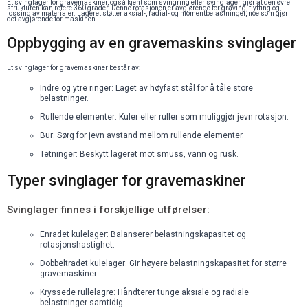
Et svinglager for gravemaskiner, også kjent som svingring eller svinglager, gjør at den øvre
strukturen kan rotere 360 grader. Denne rotasjonen er avgjørende for graving, flytting og
lossing av materialer. Lageret støtter aksial-, radial- og momentbelastninger, noe som gjør
det avgjørende for maskinen.
Oppbygging av en gravemaskins svinglager
Et svinglager for gravemaskiner består av:
Indre og ytre ringer: Laget av høyfast stål for å tåle store
belastninger.
Rullende elementer: Kuler eller ruller som muliggjør jevn rotasjon.
Bur: Sørg for jevn avstand mellom rullende elementer.
Tetninger: Beskytt lageret mot smuss, vann og rusk.
Typer svinglager for gravemaskiner
Svinglager finnes i forskjellige utførelser:
Enradet kulelager: Balanserer belastningskapasitet og
rotasjonshastighet.
Dobbeltradet kulelager: Gir høyere belastningskapasitet for større
gravemaskiner.
Kryssede rullelagre: Håndterer tunge aksiale og radiale
belastninger samtidig.