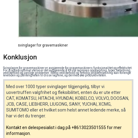
svinglager for gravemaskiner
Konklusjon
Svinglagre for gravemaskiner er avgjørende for gravemaskiners funksjonalitet og effektivitet.
For å oppnå optimal ytelse er det avgjørende å forstå lagrenes oppbygning, typer, betydning,
vedlikehold og vanlige problemer. Riktig vedlikehold og rettidig problemløsning kan forlenge
levetiden og påliteligheten til disse lagrene, og dermed øke produktiviteten.
Med over 1000 typer svinglager tilgjengelig, tilbyr vi
uovertruffen valgfrihet og fleksibilitet, enten du er ute etter
CAT, KOMATSU, HITACHI, HYUNDAI, KOBELCO, VOLVO, DOOSAN,
JCB, CASE, LIEBHERR, LIUGONG, SANY, YUCHAI, XCMG,
SUMITOMO eller et hvilket som helst annet ledende merke, så
har vi det du trenger.
Kontakt en delespesialist i dag på +8613023501555 for mer
informasjon.