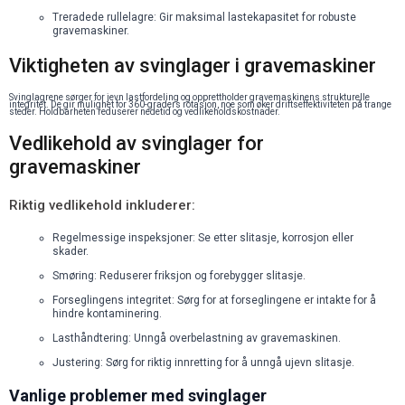
Treradede rullelagre: Gir maksimal lastekapasitet for robuste
gravemaskiner.
Viktigheten av svinglager i gravemaskiner
Svinglagrene sørger for jevn lastfordeling og opprettholder gravemaskinens strukturelle
integritet. De gir mulighet for 360-graders rotasjon, noe som øker driftseffektiviteten på trange
steder. Holdbarheten reduserer nedetid og vedlikeholdskostnader.
Vedlikehold av svinglager for
gravemaskiner
Riktig vedlikehold inkluderer:
Regelmessige inspeksjoner: Se etter slitasje, korrosjon eller
skader.
Smøring: Reduserer friksjon og forebygger slitasje.
Forseglingens integritet: Sørg for at forseglingene er intakte for å
hindre kontaminering.
Lasthåndtering: Unngå overbelastning av gravemaskinen.
Justering: Sørg for riktig innretting for å unngå ujevn slitasje.
Vanlige problemer med svinglager