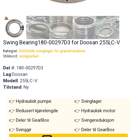
Swing Bearing180-00297D3 for Doosan 255LC-V
Kategori:
DOOSAN svinglager for gravemaskiner
Stikkord:
svingsirkel
Del
#: 180-00297D3
Lag
:Doosan
Modell
: 255LC-V
Tilstand
: Ny
Hydraulisk pumpe
Svinglager
Redusert kjørelengde
Hydraulisk motor
Deler til GearBox
Svingereduksjon
Svinggir
Deler til GearBox