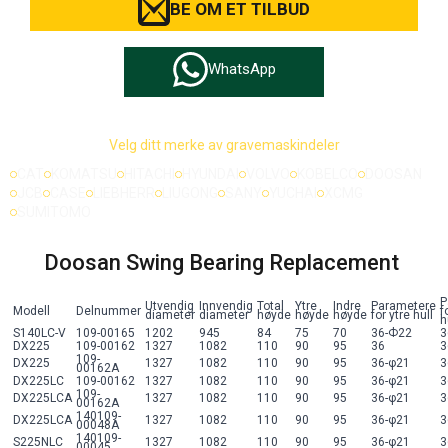
BE OM ET TILBUD
WhatsApp
Velg ditt merke av gravemaskindeler
CAT
KOMATSU
HITACHI
HYUNDAI
VOLVO
KOBELCO
DOOSAN
JCB
CASE
LIEBHERR
LIUGONG
SANY
YUCHAI
XCMG
SUMITOMO
Doosan Swing Bearing Replacement
P
Utvendig
Innvendig
Total
Ytre
Indre
Parametere
Modell
Delnummer
f
diameter
diameter
høyde
høyde
høyde
for ytre hull
h
S140LC-V
109-00165
1202
945
84
75
70
36-Ф22
3
DX225
109-00162
1327
1082
110
90
95
36
3
109-
DX225
1327
1082
110
90
95
36-φ21
3
00162A
DX225LC
109-00162
1327
1082
110
90
95
36-φ21
3
109-
DX225LCA
1327
1082
110
90
95
36-φ21
3
00162A
140109-
DX225LCA
1327
1082
110
90
95
36-φ21
3
00048A
140109-
S225NLC
1327
1082
110
90
95
36-φ21
3
00045