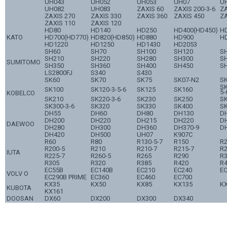
UH043
UH052
UH053
UH07
U
UH082
UH083
ZAXIS 60
ZAXIS 200-3-6
ZA
ZAXIS 270
ZAXIS 330
ZAXIS 360
ZAXIS 450
ZA
ZAXIS 110
ZAXIS 120
HD80
HD140
HD250
HD400(HD450)
H
KATO
HD700(HD770)
HD820(HD850)
HD880
HD900
H
HD1220
HD1250
HD1430
HD2053
SH60
SH70
SH100
SH120
S
SH210
SH220
SH280
SH300
S
SUMITOMO
SH350
SH360
SH400
SH450
S
LS2800FJ
S340
S430
SK60
SK70
SK75
SK07-N2
SK
SK
SK100
SK120-3-5-6
SK125
SK160
5-
KOBELCO
SK210
SK220-3-6
SK230
SK250
S
SK300-3-6
SK320
SK330
SK400
S
DH55
DH60
DH80
DH130
D
DH200
DH220
DH215
DH220
D
DAEWOO
DH280
DH300
DH360
DH370-9
D
DH420
DH500
UH07
K907C
R60
R80
R130-5-7
R150
R
R200-5
R210
R210-7
R215-7
R2
IUTA
R225-7
R260-5
R265
R290
R3
R305
R320
R385
R420
R4
EC55B
EC140B
EC210
EC240
E
VOLV O
EC290B PRIME
EC360
EC460
EC700
KX35
KX50
KX85
KX135
K
KUBOTA
KX161
DOOSAN
DX60
DX200
DX300
DX340