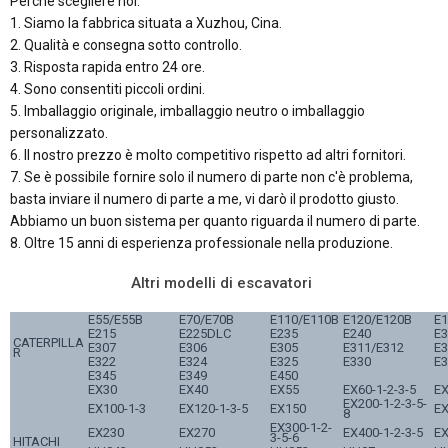
Perché scegliere noi:
1. Siamo la fabbrica situata a Xuzhou, Cina.
2. Qualità e consegna sotto controllo.
3. Risposta rapida entro 24 ore.
4. Sono consentiti piccoli ordini.
5. Imballaggio originale, imballaggio neutro o imballaggio
personalizzato.
6. Il nostro prezzo è molto competitivo rispetto ad altri fornitori.
7. Se è possibile fornire solo il numero di parte non c'è problema,
basta inviare il numero di parte a me, vi darò il prodotto giusto.
Abbiamo un buon sistema per quanto riguarda il numero di parte.
8. Oltre 15 anni di esperienza professionale nella produzione.
Altri modelli di escavatori
E55/E55B
E70/E70B
E110/E110B
E120/E120B
E1
E215
E225DLC
E235
E240
E
CATERPILLA
E307
E306
E305
E311/E312
E3
R
E322
E324
E325
E330
E3
E345
E349
E450
EX30
EX40
EX55
EX60-1-2-3-5
E
EX200-1-2-3-5-
EX100-1-3
EX120-1-3-5
EX150
E
8
EX300-1-2-
EX230
EX270
EX400-1-2-3-5
E
3-5-6
HITACHI