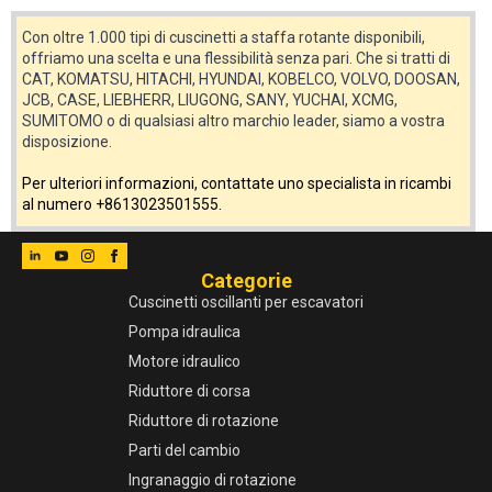
Con oltre 1.000 tipi di cuscinetti a staffa rotante disponibili,
offriamo una scelta e una flessibilità senza pari. Che si tratti di
CAT, KOMATSU, HITACHI, HYUNDAI, KOBELCO, VOLVO, DOOSAN,
JCB, CASE, LIEBHERR, LIUGONG, SANY, YUCHAI, XCMG,
SUMITOMO o di qualsiasi altro marchio leader, siamo a vostra
disposizione.
Per ulteriori informazioni, contattate uno specialista in ricambi
al numero +8613023501555.
Categorie
Cuscinetti oscillanti per escavatori
Pompa idraulica
Motore idraulico
Riduttore di corsa
Riduttore di rotazione
Parti del cambio
Ingranaggio di rotazione