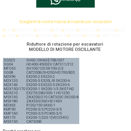
Scegliete la vostra marca di ricambi per escavatori
CAT
KOMATSU
HITACHI
IUTA
VOLVO
KOBELCO
DOOSAN
JCB
CASO
LIEBHERR
LIUGONG
SANY
YUCHAI
XCMG
SUMITOMO
Riduttore di rotazione per escavatori
MODELLO DI MOTORE OSCILLANTE
SG025
SH60 /SK60/E70B/307
SG04
HD400/450SEV CAT311/312
MFC65
SH100/120 SK100-2/3
SG08
CAT200B/SH200/HD700/820
M2X96
EX200-2 EX220-2
M2X120
EX200-3 E320L/B SK200-6
M2X146
EX200-5 EX220-5 SK230-6
M2X150/170
EX200-1 SK200-1/3 SK07-N2
M2X210
EX270/280/300-1 HD1250
M5X130
ZAX200/210 CAT320C SK200-8
M5X180
ZAX330/360 HD1430
M2X63
R130/150 SK60-1
KMF90
PC200-3/5 PC220-3/5
KMF160
PC300-3/5 PC400-3/5
MX173
EX200-1/220-1(VECCHIO)
M5X150
CAT300B