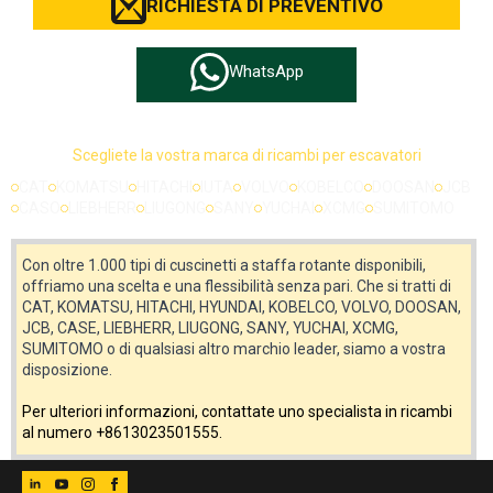
RICHIESTA DI PREVENTIVO
WhatsApp
Scegliete la vostra marca di ricambi per escavatori
CAT
KOMATSU
HITACHI
IUTA
VOLVO
KOBELCO
DOOSAN
JCB
CASO
LIEBHERR
LIUGONG
SANY
YUCHAI
XCMG
SUMITOMO
Con oltre 1.000 tipi di cuscinetti a staffa rotante disponibili,
offriamo una scelta e una flessibilità senza pari. Che si tratti di
CAT, KOMATSU, HITACHI, HYUNDAI, KOBELCO, VOLVO, DOOSAN,
JCB, CASE, LIEBHERR, LIUGONG, SANY, YUCHAI, XCMG,
SUMITOMO o di qualsiasi altro marchio leader, siamo a vostra
disposizione.
Per ulteriori informazioni, contattate uno specialista in ricambi
al numero +8613023501555.