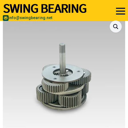
info@swingbearing.net