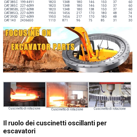
CAT 385C
199-4491
1820
1348
180
146
150
37
60
CAT 385C
227-6099
1820
1348
180
146
150
37
60
CAT385BL
227-6098
1820
1348
180
138
150
37
60
CAT385CL
227-6099
1950
1456
217
170
180
48
74
CAT 390D
227-6099
1950
1456
217
170
180
48
74
CAT 140
2436650
1113
871
96
75
85
31
30
Cuscinetto di rotazione
Cuscinetto di rotazione
Cuscinetto di rotazione
Il ruolo dei cuscinetti oscillanti per
escavatori