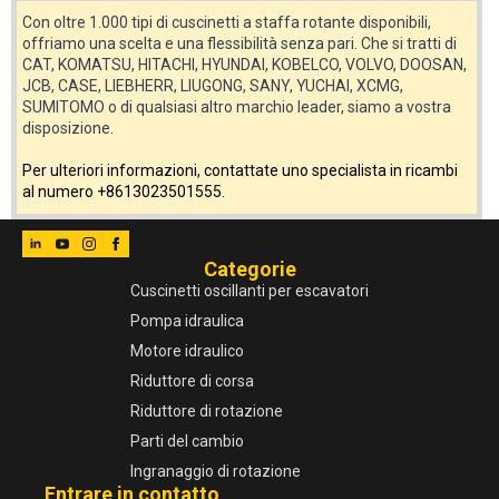
Con oltre 1.000 tipi di cuscinetti a staffa rotante disponibili,
offriamo una scelta e una flessibilità senza pari. Che si tratti di
CAT, KOMATSU, HITACHI, HYUNDAI, KOBELCO, VOLVO, DOOSAN,
JCB, CASE, LIEBHERR, LIUGONG, SANY, YUCHAI, XCMG,
SUMITOMO o di qualsiasi altro marchio leader, siamo a vostra
disposizione.
Per ulteriori informazioni, contattate uno specialista in ricambi
al numero +8613023501555.
Categorie
Cuscinetti oscillanti per escavatori
Pompa idraulica
Motore idraulico
Riduttore di corsa
Riduttore di rotazione
Parti del cambio
Ingranaggio di rotazione
Entrare in contatto