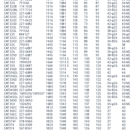
CAT 320
7Y1565
1314
1084
100
85
87
33-φ22
36-M
CAT 320B
114-1505
1314
1084
100
85
87
33-Ф22
36-M
CAT320BL
177-7723
1314
1084
100
85
87
33-Ф22
36-M
CAT 320C
227-6081
1316
1081
105
73
93
42-φ22
40-M
CAT 320C
227-6147
1316
1081
105
73
93
42-φ22
40-M
CAT 320C
171-9425
1316
1081
105
73
93
42-φ22
40-M
CAT 320D
227-6082
1316
1081
105
73
93
42-φ22
40-M
CAT 320L
7Y1563
1316
1084
105
85
92
38-φ22
36-M
CAT 320L
7Y1563
1318
1084
105
86
90
38-φ22
36-M
CAT 225
8K4127
1451
1038
105
92
90
29-φ24
36-φ
CAT 322C
221-6764
1460
1163
110
88
95
34-Ф26
36-M
CAT 324D
227-6085
1460
1164
110
88
95
34-Ф26
36-M
CAT 325
7Y0745
1495
1164
110
93
95
35
38
CAT 325C
227-6087
1495
1164
110
93
95
38-φ26
42
CAT 326
353-0649
1462
1164
110
89
95
34-φ26
36-M
CAT 329D
227-6087
1495
1164
110
93
95
38-Ф26
42-M
CAT 330
7Y0933
1664
1313.5
140
100
124
42-φ26
46-M
CAT 330
1994559
1664
1313.5
141
100
124
42-φ26
46-M
CAT 330
353-0487
1664
1313.5
140
100
124
46-φ26
46-M
CAT 336D
353-0489
1665
1313
140
100
122
42
46
CAT336DL
227-6089
1665
1314
140
100
125
42
46
CAT336DL
353-0680
1664
1313.5
139
100
124
46-φ26
46-M
CAT 336D
353-0490
1665
1313
140
100
122
42
46
CAT 345
227-6052
1680
1318
140
107
126
54-φ26
70-M
CAT 345B
136-2969
1680
1343
140
107
126
45-Ф26
60-M
CAT345BII
227-6094
1680
1318
140
108
125
54-Ф26
70-M
CAT345BL
1695536/1695537
1680
1343
140
107
125
45-Ф26
60-M
CAT345DL
227-6037
1680
1318
140
107
125
54-Ф26
70-M
CAT 349D
353-0490
1666
1315
140
100
123
46
46
CAT 350
1026392
1680
1343
140
107
126
45-φ26
60-M
CAT 365C
199-4565
1810
1348
180
140
152
37
60
CAT 365C
227-6096
1805
1348
180
138
150
37
60
CAT 365C
227-6097
1805
1348
180
138
150
37
60
CAT365CL
397-9666
1805
1348
180
138
150
37
60
CAT374F
378-9586
1820
1348
180
140
150
37
60
CAT374
333-3009
1820
1348
180
136
150
37
60
CAT374
367-8361
1820
1348
180
136
150
37
60