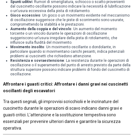
Spunti uditivi
: Rumori di smerigliatura, schiocco o scatto provenienti
dal cuscinetto oscillante possono indicare la necessità di lubrificazione
o un'usura eccessiva della pista di rotolamento.
Gioco eccessivo
: Un gioco o un movimento evidente nel meccanismo
di oscillazione suggerisce che le piste di scorrimento sono usurate,
compromettendo la stabilità e le prestazioni.
Aumento della coppia e del vincolo
: Un aumento del momento
torcente o un vincolo durante le operazioni di oscillazione
suggeriscono un'usura irregolare della pista di rotolamento, che
influisce sulla fluidità del movimento.
Movimento insolito
: Un movimento oscillante o dondolante, in
particolare quando si movimentano carichi pesanti, indica potenziali
problemi ai cuscinetti che richiedono attenzione.
Resistenza e sovraestensione
: La resistenza durante le operazioni di
oscillazione o il superamento del punto di arresto previsto da parte della
struttura superiore possono indicare problemi di fondo del cuscinetto di
oscillazione.
Affrontare i guasti critici: Affrontare i danni gravi nei cuscinetti
oscillanti degli escavatori
Tra questi segnali, gli improvvisi scricchiolii e le incrinature del
cuscinetto durante le operazioni di scavo indicano danni gravi e
guasti critici. L'attenzione e la sostituzione tempestiva sono
essenziali per prevenire ulteriori danni e garantire la sicurezza
operativa.