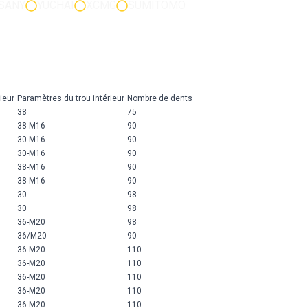
SANY
YUCHAI
XCMG
SUMITOMO
ieur
Paramètres du trou intérieur
Nombre de dents
38
75
38-M16
90
30-M16
90
30-M16
90
38-M16
90
38-M16
90
30
98
30
98
36-M20
98
36/M20
90
36-M20
110
36-M20
110
36-M20
110
36-M20
110
36-M20
110