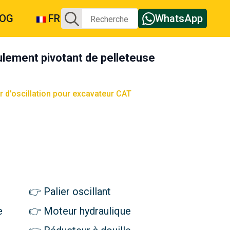
Recherche
LOG
FR
WhatsApp
de
:
ement pivotant de pelleteuse
er d'oscillation pour excavateur CAT
Palier oscillant
e
Moteur hydraulique