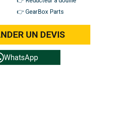
Réducteur à douille
GearBox Parts
NDER UN DEVIS
WhatsApp
elles hydrauliques