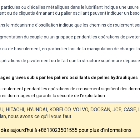
 particules ou d'écailles métalliques dans le lubrifiant indique une usu
ent ou de cliquetis émanant du palier oscillant peuvent indiquer un beso
s le mécanisme d'oscillation indique que les chemins de roulement sont
ugmentation du couple ou un grippage pendant les opérations de pivot
 ou de basculement, en particulier lors de la manipulation de charges 
 opérations de pivotement ou le fait que la structure supérieure dépasse
mages graves subis par les paliers oscillants de pelles hydrauliques
 du roulement pendant les opérations de creusement signifient des domma
es dommages et garantir la sécurité de l'exploitation.
TSU, HITACHI, HYUNDAI, KOBELCO, VOLVO, DOOSAN, JCB, CASE,
n, nous avons ce qu'il vous faut.
 dès aujourd'hui à +8613023501555 pour plus d'informations.