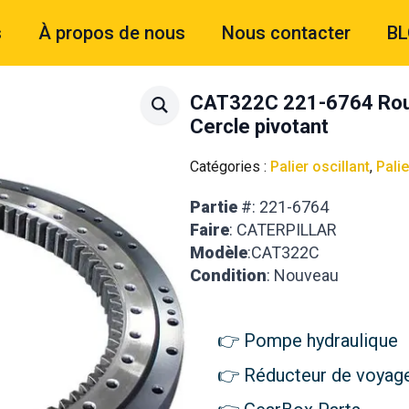
s
À propos de nous
Nous contacter
B
CAT322C 221-6764 Roul
Cercle pivotant
Catégories :
Palier oscillant
,
Pali
Partie
#: 221-6764
Faire
: CATERPILLAR
Modèle
:CAT322C
Condition
: Nouveau
Pompe hydraulique
Réducteur de voyag