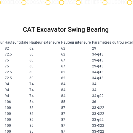
KOBELCO
DOOSAN
JCB
CASE
LIEBHERR
LIUGONG
CAT Excavator Swing Bearing
eur
Hauteur totale
Hauteur extérieure
Hauteur intérieure
Paramètres du trou extér
82
62
62
29
72.5
50
62
34-φ18
75
60
67
29-φ18
75
60
67
29-φ18
72.5
50
62
34-φ18
72.5
50
62
34-φ18
94
74
84
34
94
74
84
34
94
74
84
34-φ22
106
84
88
36
100
85
87
33-Ф22
100
85
87
33-Ф22
100
85
87
33-φ22
100
85
87
33-Ф22
100
85
87
33-Ф22