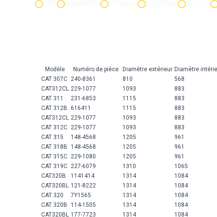
CAT
KOMATSU
HITACHI
HYUNDAI
VOLVO
Modèle
Numéro de pièce
Diamètre extérieur
Diamètre intéri
CAT 307C
240-8361
810
568
CAT312CL
229-1077
1093
883
CAT 311
231-6853
1115
883
CAT 312B
616411
1115
883
CAT312CL
229-1077
1093
883
CAT 312C
229-1077
1093
883
CAT 315
148-4568
1205
961
CAT 318B
148-4568
1205
961
CAT 315C
229-1080
1205
961
CAT 319C
227-6079
1310
1065
CAT320B
1141414
1314
1084
CAT320BL
121-8222
1314
1084
CAT 320
7Y1565
1314
1084
CAT 320B
114-1505
1314
1084
CAT320BL
177-7723
1314
1084