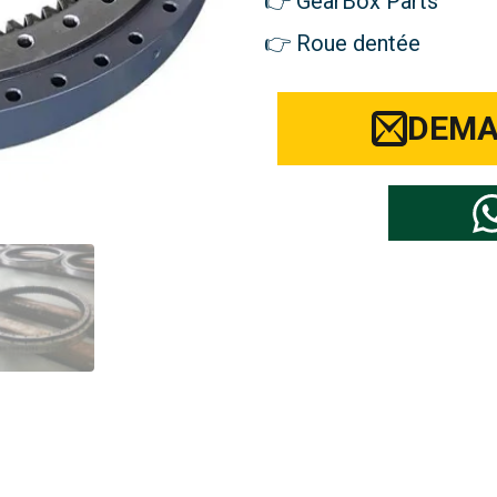
GearBox Parts
Roue dentée
DEMA
marque de pièces détachées pour p