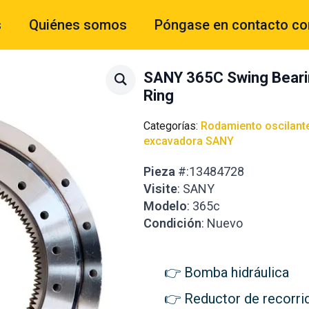
s
Quiénes somos
Póngase en contacto co
SANY 365C Swing Beari
Ring
Categorías:
Rodamiento oscilant
excavadora SANY
Pieza
#:13484728
Visite
: SANY
Modelo
: 365c
Condición
: Nuevo
Bomba hidráulica
Reductor de recorri