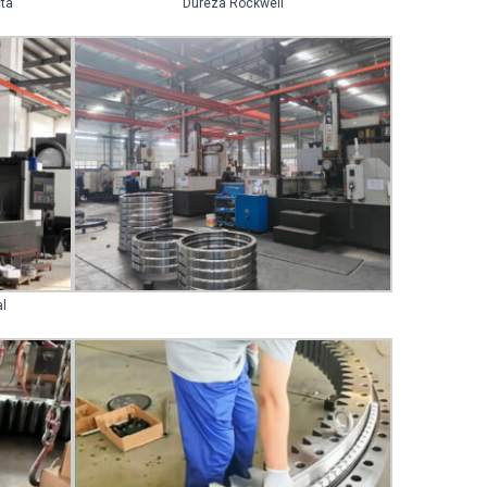
cta
Dureza Rockwell
l