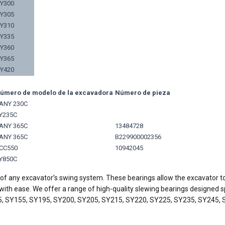
Y300
Y305
Y310
Y335
Y360
Y365
Y420
Y
úmero de modelo de la excavadora
Número de pieza
ANY 230C
Y235C
ANY 365C
13484728
ANY 365C
B229900002356
CC550
10942045
Y850C
 any excavator’s swing system. These bearings allow the excavator to r
 with ease. We offer a range of high-quality slewing bearings designed spe
5, SY155, SY195, SY200, SY205, SY215, SY220, SY225, SY235, SY245, 