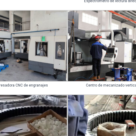
Espectrómetro de lectura dire
resadora CNC de engranajes
Centro de mecanizado vertica