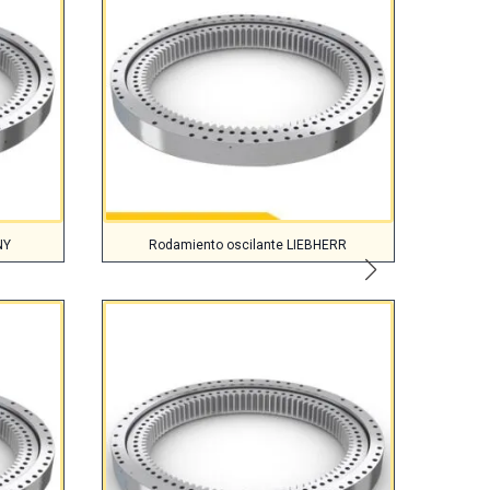
NY
Rodamiento oscilante LIEBHERR