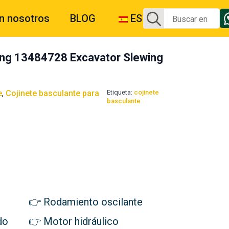
Buscar:
n nosotros
BLOG
ES
ng 13484728 Excavator Slewing
e
,
Cojinete basculante para
Etiqueta:
cojinete
basculante
Rodamiento oscilante
do
Motor hidráulico