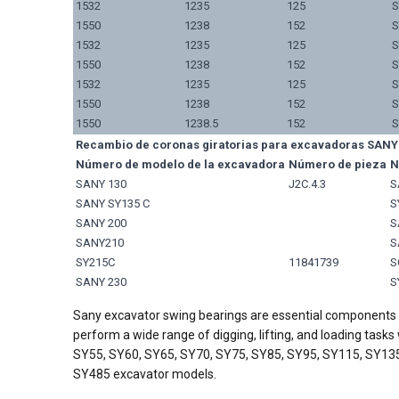
1532
1235
125
S
1550
1238
152
S
1532
1235
125
S
1550
1238
152
S
1532
1235
125
S
1550
1238
152
S
1550
1238.5
152
S
Recambio de coronas giratorias para excavadoras SAN
Número de modelo de la excavadora
Número de pieza
N
SANY 130
J2C.4.3
S
SANY SY135 C
S
SANY 200
S
SANY210
S
SY215C
11841739
S
SANY 230
S
Sany excavator swing bearings are essential components of
perform a wide range of digging, lifting, and loading tasks
SY55, SY60, SY65, SY70, SY75, SY85, SY95, SY115, SY13
SY485 excavator models.