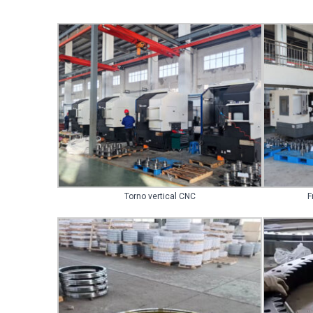
Torno vertical CNC
F