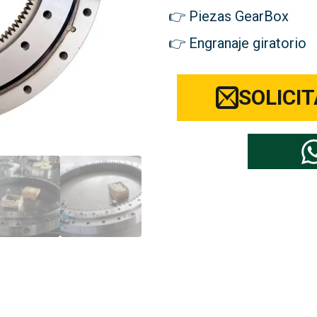
Piezas GearBox
Engranaje giratorio
SOLICI
ja su marca de piezas para excavad