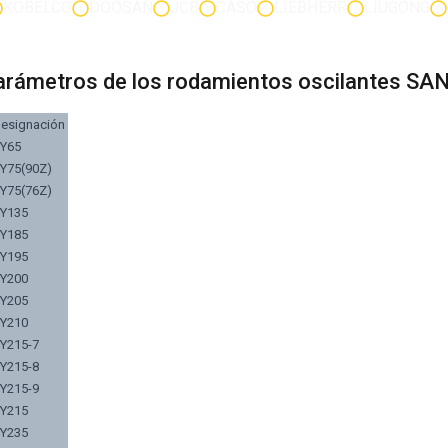
KOBELCO
DOOSAN
JCB
CASO
LIEBHERR
LIUGONG
arámetros de los rodamientos oscilantes SA
esignación
Y65
Y75(90Z)
Y75(76Z)
Y135
Y185
Y195
Y200
Y205
Y210
Y215-7
Y215-8
Y215-9
Y215
Y235