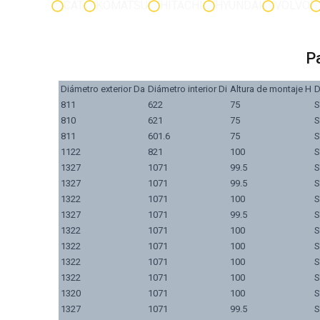
CAT
KOMATSU
HITACHI
HYUNDAI
VOLVO
P
Diámetro exterior Da
Diámetro interior Di
Altura de montaje H
D
811
622
75
S
810
621
75
S
811
601.6
75
S
1122
821
100
S
1327
1071
99.5
S
1327
1071
99.5
S
1322
1071
100
S
1327
1071
99.5
S
1322
1071
100
S
1322
1071
100
S
1322
1071
100
S
1322
1071
100
S
1320
1071
100
S
1327
1071
99.5
S