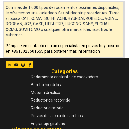
Con más de 1.000 tipos de rodamientos oscilantes disponibles,
le ofrecemos una variedad y flexibilidad sin precedentes. Tanto
si busca CAT, KOMATSU, HITACHI, HYUNDAI, KOBELCO, VOLVO,
DOOSAN, JCB, CASE, LIEBHERR, LIUGONG, SANY, YUCHAI,
XCMG, SUMITOMO o cualquier otra marca líder, nosotros le
cubrimos.
Póngase en contacto con un especialista en piezas hoy mismo
en +8613023501555 para obtener más información.
Categorías
Rodamiento oscilante de excavadora
Bomba hidráulica
Motor hidráulico
Reductor de recorrido
Reductor giratorio
Piezas de la caja de cambios
Engranaje giratorio