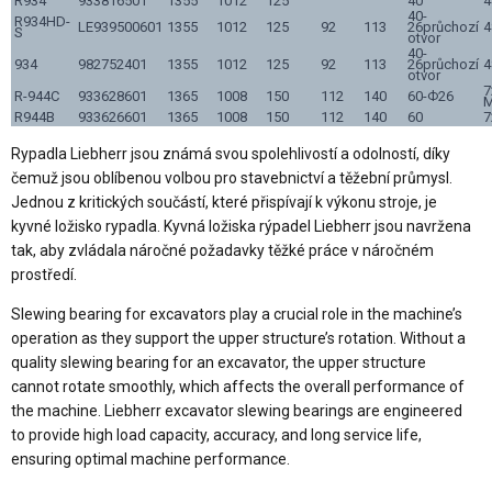
R934
933816501
1355
1012
125
40
4
40-
R934HD-
LE939500601
1355
1012
125
92
113
26průchozí
4
S
otvor
40-
934
982752401
1355
1012
125
92
113
26průchozí
4
otvor
7
R-944C
933628601
1365
1008
150
112
140
60-Ф26
M
R944B
933626601
1365
1008
150
112
140
60
7
Rypadla Liebherr jsou známá svou spolehlivostí a odolností, díky
čemuž jsou oblíbenou volbou pro stavebnictví a těžební průmysl.
Jednou z kritických součástí, které přispívají k výkonu stroje, je
kyvné ložisko rypadla. Kyvná ložiska rýpadel Liebherr jsou navržena
tak, aby zvládala náročné požadavky těžké práce v náročném
prostředí.
Slewing bearing for excavators play a crucial role in the machine’s
operation as they support the upper structure’s rotation. Without a
quality slewing bearing for an excavator, the upper structure
cannot rotate smoothly, which affects the overall performance of
the machine. Liebherr excavator slewing bearings are engineered
to provide high load capacity, accuracy, and long service life,
ensuring optimal machine performance.