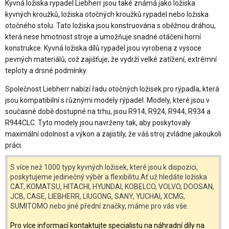
Kyvná ložiska rypadel Liebherr jsou také známá jako ložiska
kyvných kroužků, ložiska otočných kroužků rypadel nebo ložiska
otočného stolu. Tato ložiska jsou konstruována s oběžnou dráhou,
která nese hmotnost stroje a umožňuje snadné otáčení horní
konstrukce. Kyvná ložiska dílů rypadel jsou vyrobena z vysoce
pevných materiálů, což zajišťuje, že vydrží velké zatížení, extrémní
teploty a drsné podmínky.
Společnost Liebherr nabízí řadu otočných ložisek pro rýpadla, která
jsou kompatibilní s různými modely rýpadel. Modely, které jsou v
současné době dostupné na trhu, jsou R914, R924, R944, R934 a
R944CLC. Tyto modely jsou navrženy tak, aby poskytovaly
maximální odolnost a výkon a zajistily, že váš stroj zvládne jakoukoli
práci.
S více než 1000 typy kyvných ložisek, které jsou k dispozici,
poskytujeme jedinečný výběr a flexibilitu.Ať už hledáte ložiska
CAT, KOMATSU, HITACHI, HYUNDAI, KOBELCO, VOLVO, DOOSAN,
JCB, CASE, LIEBHERR, LIUGONG, SANY, YUCHAI, XCMG,
SUMITOMO nebo jiné přední značky, máme pro vás vše.
Pro více informací kontaktujte specialistu na náhradní díly na