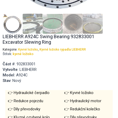
LIEBHERR A924C Swing Bearing 932833001
Excavator Slewing Ring
Kategorie:
Kyvné ložisko
,
Kyvné ložisko rypadla LIEBHERR
Štítek:
kyvné ložisko
Část
#: 932833001
Vytvořte
: LIEBHERR
Model
: A924C
Stav
: Nový
Hydraulické čerpadlo
Kyvné ložisko
Redukce pojezdu
Hydraulický motor
Díly převodovky
Redukční kolečko
Kluzné ozubené kolo
Díly převodovky