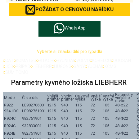
POŽÁDAT O CENOVOU NABÍDKU
WhatsApp
Vyberte si značku dílů pro rypadla
CAT
KOMATSU
HITACHI
HYUNDAI
VOLVO
KOBELCO
DOOSAN
JCB
PŘÍPAD
LIEBHERR
LIUGONG
SANY
YUCHAI
XCMG
SUMITOMO
Parametry kyvného ložiska LIEBHERR
Parametry
P
Vnější
Vnitřní
Celková
Vnější
Vnitřní
Model
Číslo dílu
vnějšího
v
průměr
průměr
výška
výška
výška
otvoru
o
R922
LE982706001
1215
940
115
72
105
48-φ22
5
5
924HDSL
LE982751901
1215
940
115
72
105
48-Ф22
M
5
R924C
982751901
1215
940
115
72
105
48-Ф22
M
5
R924C
932833001
1215
940
115
72
105
48-Ф22
M
5
R924B
982751901
1215
940
115
72
105
48-Ф22
M