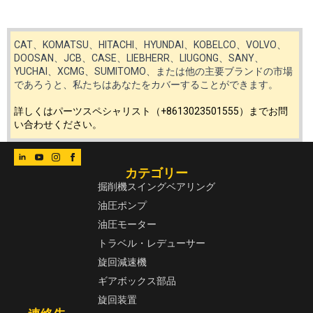
CAT、KOMATSU、HITACHI、HYUNDAI、KOBELCO、VOLVO、
DOOSAN、JCB、CASE、LIEBHERR、LIUGONG、SANY、
YUCHAI、XCMG、SUMITOMO、または他の主要ブランドの市場
であろうと、私たちはあなたをカバーすることができます。
詳しくはパーツスペシャリスト（+8613023501555）までお問
い合わせください。
カテゴリー
掘削機スイングベアリング
油圧ポンプ
油圧モーター
トラベル・レデューサー
旋回減速機
ギアボックス部品
旋回装置