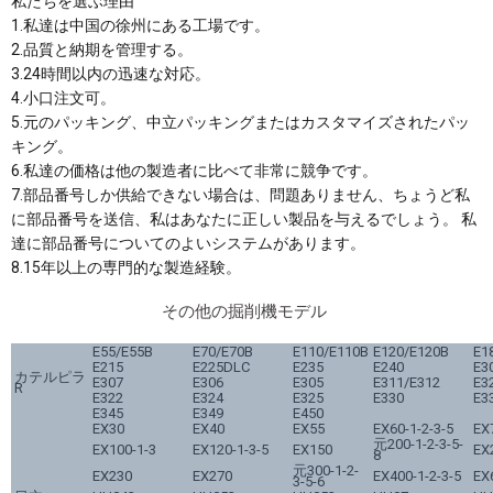
私たちを選ぶ理由
1.私達は中国の徐州にある工場です。
2.品質と納期を管理する。
3.24時間以内の迅速な対応。
4.小口注文可。
5.元のパッキング、中立パッキングまたはカスタマイズされたパッ
キング。
6.私達の価格は他の製造者に比べて非常に競争です。
7.部品番号しか供給できない場合は、問題ありません、ちょうど私
に部品番号を送信、私はあなたに正しい製品を与えるでしょう。 私
達に部品番号についてのよいシステムがあります。
8.15年以上の専門的な製造経験。
その他の掘削機モデル
E55/E55B
E70/E70B
E110/E110B
E120/E120B
E1
E215
E225DLC
E235
E240
E3
カテルピラ
E307
E306
E305
E311/E312
E3
R
E322
E324
E325
E330
E3
E345
E349
E450
EX30
EX40
EX55
EX60-1-2-3-5
EX
元200-1-2-3-5-
EX100-1-3
EX120-1-3-5
EX150
EX
8
元300-1-2-
EX230
EX270
EX400-1-2-3-5
EX
3-5-6