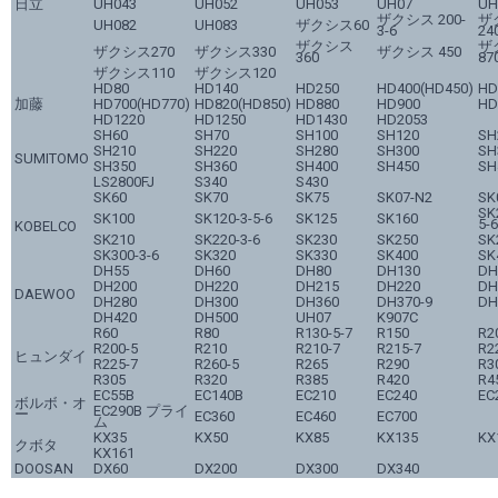
日立
UH043
UH052
UH053
UH07
UH
ザクシス 200-
ザ
UH082
UH083
ザクシス60
3-6
24
ザクシス
ザ
ザクシス270
ザクシス330
ザクシス 450
360
87
ザクシス110
ザクシス120
HD80
HD140
HD250
HD400(HD450)
HD
加藤
HD700(HD770)
HD820(HD850)
HD880
HD900
HD
HD1220
HD1250
HD1430
HD2053
SH60
SH70
SH100
SH120
SH
SH210
SH220
SH280
SH300
SH
SUMITOMO
SH350
SH360
SH400
SH450
SH
LS2800FJ
S340
S430
SK60
SK70
SK75
SK07-N2
SK
SK
SK100
SK120-3-5-6
SK125
SK160
5-6
KOBELCO
SK210
SK220-3-6
SK230
SK250
SK
SK300-3-6
SK320
SK330
SK400
SK
DH55
DH60
DH80
DH130
DH
DH200
DH220
DH215
DH220
DH
DAEWOO
DH280
DH300
DH360
DH370-9
DH
DH420
DH500
UH07
K907C
R60
R80
R130-5-7
R150
R2
R200-5
R210
R210-7
R215-7
R2
ヒュンダイ
R225-7
R260-5
R265
R290
R3
R305
R320
R385
R420
R4
EC55B
EC140B
EC210
EC240
EC
ボルボ・オ
EC290B プライ
ー
EC360
EC460
EC700
ム
KX35
KX50
KX85
KX135
KX
クボタ
KX161
DOOSAN
DX60
DX200
DX300
DX340