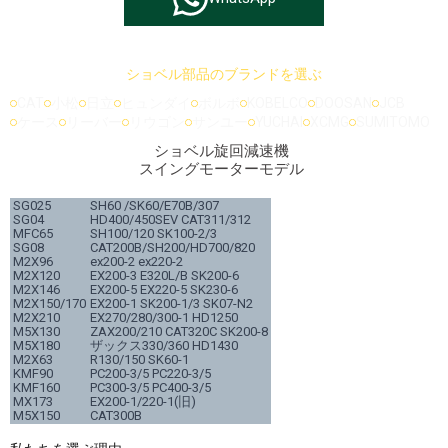
ショベル部品のブランドを選ぶ
CAT
小松
日立
ヒュンダイ
ボルボ
KOBELCO
DOOSAN
JCB
ケース
リーバー
リウゴン
サンユー
YUCHAI
XCMG
SUMITOMO
ショベル旋回減速機
スイングモーターモデル
SG025
SH60 /SK60/E70B/307
SG04
HD400/450SEV CAT311/312
MFC65
SH100/120 SK100-2/3
SG08
CAT200B/SH200/HD700/820
M2X96
ex200-2 ex220-2
M2X120
EX200-3 E320L/B SK200-6
M2X146
EX200-5 EX220-5 SK230-6
M2X150/170
EX200-1 SK200-1/3 SK07-N2
M2X210
EX270/280/300-1 HD1250
M5X130
ZAX200/210 CAT320C SK200-8
M5X180
ザックス330/360 HD1430
M2X63
R130/150 SK60-1
KMF90
PC200-3/5 PC220-3/5
KMF160
PC300-3/5 PC400-3/5
MX173
EX200-1/220-1(旧)
M5X150
CAT300B