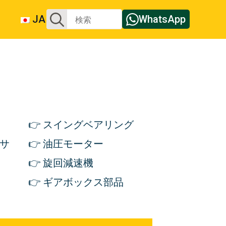
検
JA
WhatsApp
索
す
る：
スイングベアリング
サ
油圧モーター
旋回減速機
ギアボックス部品