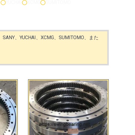
ー
YUCHAI
XCMG
SUMITOMO
NG、SANY、YUCHAI、XCMG、SUMITOMO、また