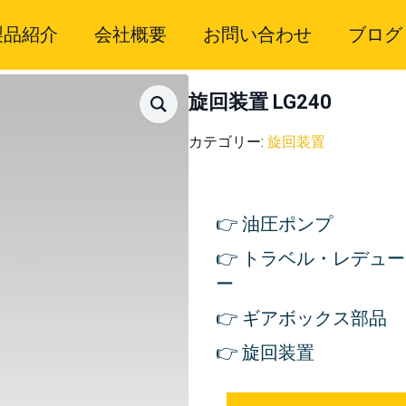
製品紹介
会社概要
お問い合わせ
ブログ
旋回装置 LG240
カテゴリー:
旋回装置
油圧ポンプ
トラベル・レデュー
ー
ギアボックス部品
旋回装置