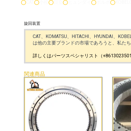
CAT
小松
日立
ヒュンダイ
ボルボ
KOBEL
旋回装置
CAT、KOMATSU、HITACHI、HYUNDAI、KOB
は他の主要ブランドの市場であろうと、私た
詳しくはパーツスペシャリスト（+86130235
関連商品