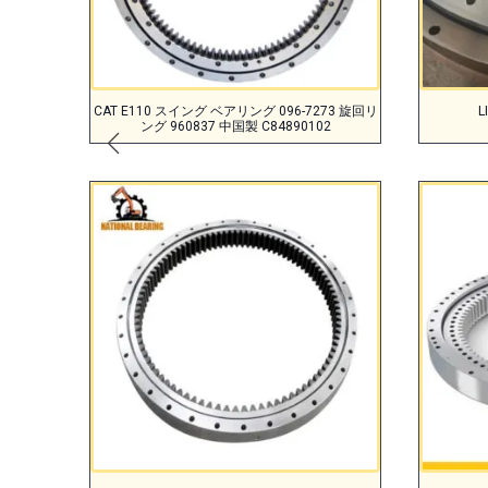
CAT E110 スイング ベアリング 096-7273 旋回リ
ング 960837 中国製 C84890102