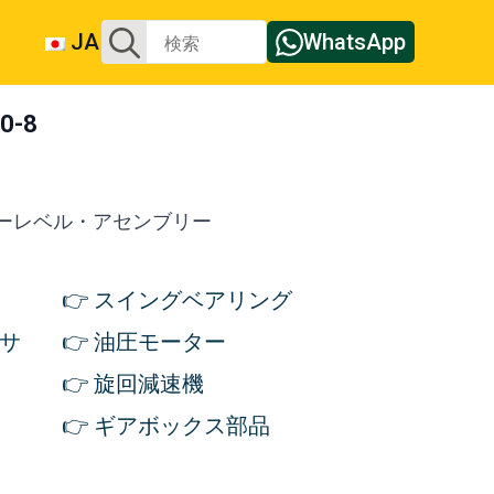
検
JA
WhatsApp
索
す
る：
-8
ーレベル・アセンブリー
スイングベアリング
サ
油圧モーター
旋回減速機
ギアボックス部品