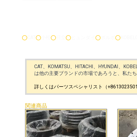
CAT
小松
日立
ヒュンダイ
ボルボ
KOBEL
CAT、KOMATSU、HITACHI、HYUNDAI、KOB
は他の主要ブランドの市場であろうと、私た
詳しくはパーツスペシャリスト（+86130235
関連商品